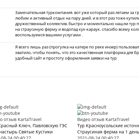
Замечательная туркомпания. вот уже который раз летаем за г
любим и активный отдых на пару дней. и в этот раз тоже купил
дружественный коллектив. быстро и моментально нашли тур п
на страусиную ферму и водопад кук-караук. спасибо всему ко
воспользуемся вашими услугами .
Я всего лишь раз (прогулка на катере по реке инзер) пользовал
хватило, чтобы понять, что это качественная платформа для б
удобный сайт и простоту оформления заявки на тур
о отзыв KartaTravel
Видео отзыв KartaTravel
Красный Ключ, Павловскую ГЭС
Тур Красноусольские источ
настырь Святые Кустики
Страусиная ферма на 1 ден
-08-24 00:40:27
2021-08-24 00:40:27