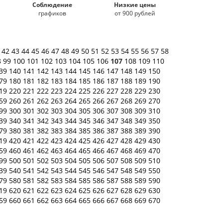
Соблюдение
Низкие цены
графиков
от 900 рублей
1
42
43
44
45
46
47
48
49
50
51
52
53
54
55
56
57
58
8
99
100
101
102
103
104
105
106
107
108
109
110
39
140
141
142
143
144
145
146
147
148
149
150
79
180
181
182
183
184
185
186
187
188
189
190
19
220
221
222
223
224
225
226
227
228
229
230
59
260
261
262
263
264
265
266
267
268
269
270
99
300
301
302
303
304
305
306
307
308
309
310
39
340
341
342
343
344
345
346
347
348
349
350
79
380
381
382
383
384
385
386
387
388
389
390
19
420
421
422
423
424
425
426
427
428
429
430
59
460
461
462
463
464
465
466
467
468
469
470
99
500
501
502
503
504
505
506
507
508
509
510
39
540
541
542
543
544
545
546
547
548
549
550
79
580
581
582
583
584
585
586
587
588
589
590
19
620
621
622
623
624
625
626
627
628
629
630
59
660
661
662
663
664
665
666
667
668
669
670