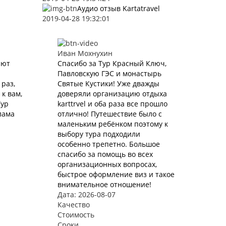
Аудио отзыв Kartatravel
2019-04-28 19:32:01
Иван Мохнухин
ают
Спасибо за Тур Красный Ключ,
Павловскую ГЭС и монастырь
раз,
Святые Кустики! Уже дважды
к вам,
доверяли организацию отдыха
Тур
karttrvel и оба раза все прошло
лама
отлично! Путешествие было с
маленьким ребёнком поэтому к
выбору тура подходили
особенно трепетно. Большое
спасибо за помощь во всех
организационных вопросах,
быстрое оформление виз и такое
внимательное отношение!
Дата: 2026-08-07
Качество
Стоимость
Сроки