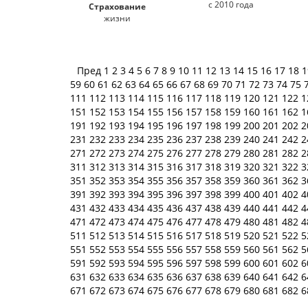
с 2010 года
Страхование
жизни
Пред
1
2
3
4
5
6
7
8
9
10
11
12
13
14
15
16
17
18
59
60
61
62
63
64
65
66
67
68
69
70
71
72
73
74
75
111
112
113
114
115
116
117
118
119
120
121
122
1
151
152
153
154
155
156
157
158
159
160
161
162
1
191
192
193
194
195
196
197
198
199
200
201
202
2
231
232
233
234
235
236
237
238
239
240
241
242
2
271
272
273
274
275
276
277
278
279
280
281
282
2
311
312
313
314
315
316
317
318
319
320
321
322
3
351
352
353
354
355
356
357
358
359
360
361
362
3
391
392
393
394
395
396
397
398
399
400
401
402
4
431
432
433
434
435
436
437
438
439
440
441
442
4
471
472
473
474
475
476
477
478
479
480
481
482
4
511
512
513
514
515
516
517
518
519
520
521
522
5
551
552
553
554
555
556
557
558
559
560
561
562
5
591
592
593
594
595
596
597
598
599
600
601
602
6
631
632
633
634
635
636
637
638
639
640
641
642
6
671
672
673
674
675
676
677
678
679
680
681
682
6