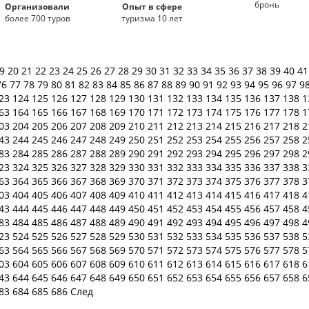
бронь
Организовали
Опыт в сфере
более 700 туров
туризма 10 лет
19
20
21
22
23
24
25
26
27
28
29
30
31
32
33
34
35
36
37
38
39
40
4
76
77
78
79
80
81
82
83
84
85
86
87
88
89
90
91
92
93
94
95
96
97
9
23
124
125
126
127
128
129
130
131
132
133
134
135
136
137
138
1
63
164
165
166
167
168
169
170
171
172
173
174
175
176
177
178
1
03
204
205
206
207
208
209
210
211
212
213
214
215
216
217
218
2
43
244
245
246
247
248
249
250
251
252
253
254
255
256
257
258
2
83
284
285
286
287
288
289
290
291
292
293
294
295
296
297
298
2
23
324
325
326
327
328
329
330
331
332
333
334
335
336
337
338
3
63
364
365
366
367
368
369
370
371
372
373
374
375
376
377
378
3
03
404
405
406
407
408
409
410
411
412
413
414
415
416
417
418
4
43
444
445
446
447
448
449
450
451
452
453
454
455
456
457
458
4
83
484
485
486
487
488
489
490
491
492
493
494
495
496
497
498
4
23
524
525
526
527
528
529
530
531
532
533
534
535
536
537
538
5
63
564
565
566
567
568
569
570
571
572
573
574
575
576
577
578
5
03
604
605
606
607
608
609
610
611
612
613
614
615
616
617
618
6
43
644
645
646
647
648
649
650
651
652
653
654
655
656
657
658
6
83
684
685
686
След