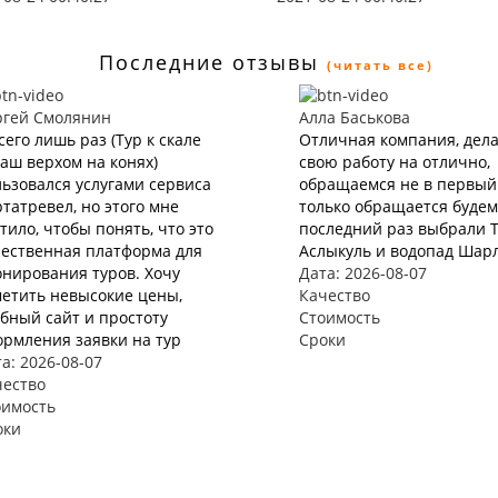
Последние отзывы
(читать все)
ргей Смолянин
Алла Баськова
сего лишь раз (Тур к скале
Отличная компания, дел
аш верхом на конях)
свою работу на отлично,
ьзовался услугами сервиса
обращаемся не в первый 
татревел, но этого мне
только обращается будем 
тило, чтобы понять, что это
последний раз выбрали 
чественная платформа для
Аслыкуль и водопад Шар
нирования туров. Хочу
Дата: 2026-08-07
етить невысокие цены,
Качество
бный сайт и простоту
Стоимость
рмления заявки на тур
Сроки
а: 2026-08-07
чество
оимость
оки