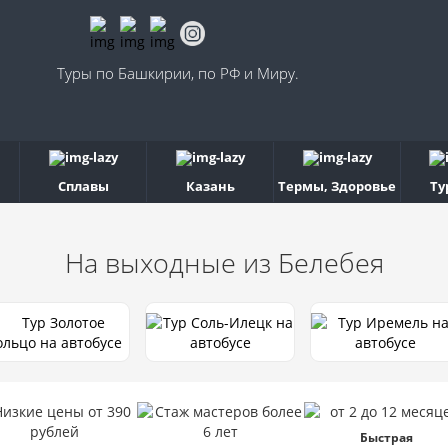
Туры по Башкирии, по РФ и Миру.
Сплавы
Казань
Термы, Здоровье
Ту
На выходные
из Белебея
Быстрая