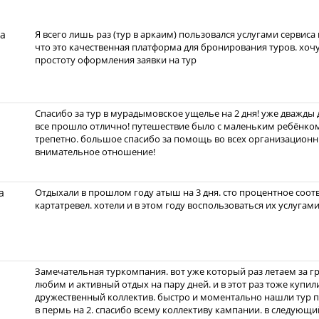
а
Я всего лишь раз (тур в аркаим) пользовался услугами сервиса 
что это качественная платформа для бронирования туров. хоч
простоту оформления заявки на тур
Спасибо за тур в мурадымовское ущелье на 2 дня! уже дважды 
все прошло отлично! путешествие было с маленьким ребёнком
трепетно. большое спасибо за помощь во всех организационн
внимательное отношение!
а
Отдыхали в прошлом году атыш на 3 дня. сто процентное соотв
картатревел. хотели и в этом году воспользоваться их услугами
Замечательная туркомпания. вот уже который раз летаем за г
любим и активный отдых на пару дней. и в этот раз тоже купил
дружественный коллектив. быстро и моментально нашли тур п
в пермь на 2. спасибо всему коллективу кампании. в следующ