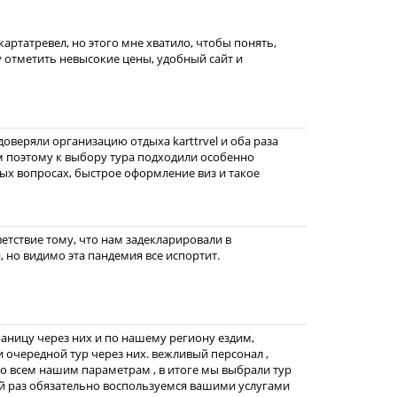
картатревел, но этого мне хватило, чтобы понять,
у отметить невысокие цены, удобный сайт и
доверяли организацию отдыха karttrvel и оба раза
 поэтому к выбору тура подходили особенно
ых вопросах, быстрое оформление виз и такое
етствие тому, что нам задекларировали в
, но видимо эта пандемия все испортит.
раницу через них и по нашему региону ездим,
и очередной тур через них. вежливый персонал ,
о всем нашим параметрам , в итоге мы выбрали тур
ий раз обязательно воспользуемся вашими услугами