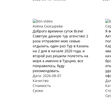
Алёна Скосырева
Се
Доброго времени суток Всем!
Я в
Советую данную тур агенство! 2
Акт
раза отправлял мою семью
пол
отдыхать, один раз Тур в Казань
Кар
на 2 дня в начале 2020 года, и
хва
второй раз решили полететь на
ка
моря а именно в Турцию, все
бро
понравилось, буду
отм
рекомендовать.
удо
Дата: 2026-08-07
офо
Качество
Дат
Стоимость
Ка
Сроки
Ст
Ср