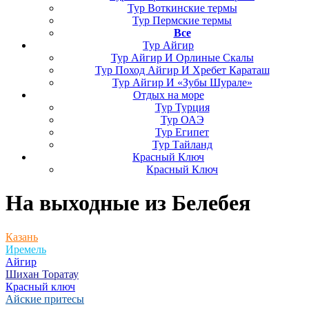
Тур Воткинские термы
Тур Пермские термы
Все
Тур Айгир
Тур Айгир И Орлиные Скалы
Тур Поход Айгир И Хребет Караташ
Тур Айгир И «Зубы Шурале»
Отдых на море
Тур Турция
Тур ОАЭ
Тур Египет
Тур Тайланд
Красный Ключ
Красный Ключ
На выходные
из Белебея
Казань
Иремель
Айгир
Шихан Торатау
Красный ключ
Айские притесы