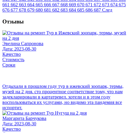
661
662
663
664
665
666
667
668
669
670
671
672
673
674
675
676
677
678
679
680
681
682
683
684
685
686
687
След
Отзывы
Эвелина Сапронова
Дата: 2023-08-30
Качество
Стоимость
Сроки
Отдыхали в прошлом году тур в ижевский зоопарк, термы,
музей на 2 дня. сто процентное соответствие тому, что нам
задекларировали в картатревел. хотели и в этом году
воспользоваться их услугами, но видимо эта пандемия все
испортит.
Маргарита Барчукова
Дата: 2023-08-30
Качество