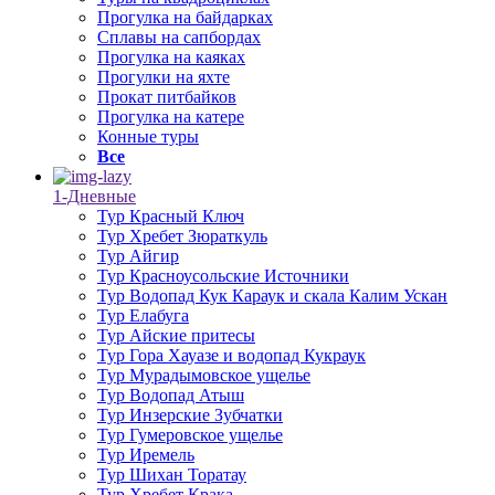
Прогулка на байдарках
Сплавы на сапбордах
Прогулка на каяках
Прогулки на яхте
Прокат питбайков
Прогулка на катере
Конные туры
Все
1-Дневные
Тур Красный Ключ
Тур Хребет Зюраткуль
Тур Айгир
Тур Красноусольские Источники
Тур Водопад Кук Караук и скала Калим Ускан
Тур Елабуга
Тур Айские притесы
Тур Гора Хауазе и водопад Кукраук
Тур Мурадымовское ущелье
Тур Водопад Атыш
Тур Инзерские Зубчатки
Тур Гумеровское ущелье
Тур Иремель
Тур Шихан Торатау
Тур Хребет Крака