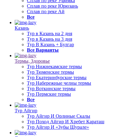
Сплав по реке Уфимка
Сплав по реке Юрюзань
Сплав по реке Ай
Все
Казань
Тур в Казань на 2 дня
Тур в Казань на 3 дня
Тур В Казань + Булгар
Все Варианты
Термы, Здоровье
Тур Нижнекамские термы
Тур Тюменские термы
Тур Екатеринбурские термы
Тур Набережные челны термы
Тур Воткинские термы
Тур Пермские термы
Все
Тур Айгир
Тур Айгир И Орлиные Скалы
Тур Поход Айгир И Хребет Караташ
Тур Айгир И «Зубы Шурале»