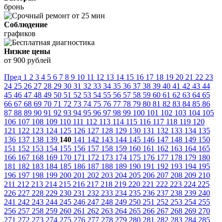
бронь
Соблюдение
графиков
Низкие цены
от 900 рублей
Пред
1
2
3
4
5
6
7
8
9
10
11
12
13
14
15
16
17
18
19
20
21
22
23
24
25
26
27
28
29
30
31
32
33
34
35
36
37
38
39
40
41
42
43
44
45
46
47
48
49
50
51
52
53
54
55
56
57
58
59
60
61
62
63
64
65
66
67
68
69
70
71
72
73
74
75
76
77
78
79
80
81
82
83
84
85
86
87
88
89
90
91
92
93
94
95
96
97
98
99
100
101
102
103
104
105
106
107
108
109
110
111
112
113
114
115
116
117
118
119
120
121
122
123
124
125
126
127
128
129
130
131
132
133
134
135
136
137
138
139
140
141
142
143
144
145
146
147
148
149
150
151
152
153
154
155
156
157
158
159
160
161
162
163
164
165
166
167
168
169
170
171
172
173
174
175
176
177
178
179
180
181
182
183
184
185
186
187
188
189
190
191
192
193
194
195
196
197
198
199
200
201
202
203
204
205
206
207
208
209
210
211
212
213
214
215
216
217
218
219
220
221
222
223
224
225
226
227
228
229
230
231
232
233
234
235
236
237
238
239
240
241
242
243
244
245
246
247
248
249
250
251
252
253
254
255
256
257
258
259
260
261
262
263
264
265
266
267
268
269
270
271
272
273
274
275
276
277
278
279
280
281
282
283
284
285