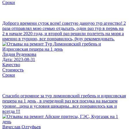
Сроки
Доброго времени суток всем! советую данную тур агенство! 2
раза отправлял мою семью отдыхать, один раз тур в пермь на
2 в начале 2020 года, и второй раз решили полететь на моря а
именно в турцию, все понравилось, буду рекомендовать.
Лидия Реденкова
Дата: 2023-08-31
Качество
Стоимость
Сроки
Спасибо огромное за тур лимоновский гребень и идрисовская
пещера на 1 день , в очередной раз вся поездка на высшем
уровне...цена и условия шикарны...все понравилось как и
всегда !!!
Вячеслав Олтуфьев