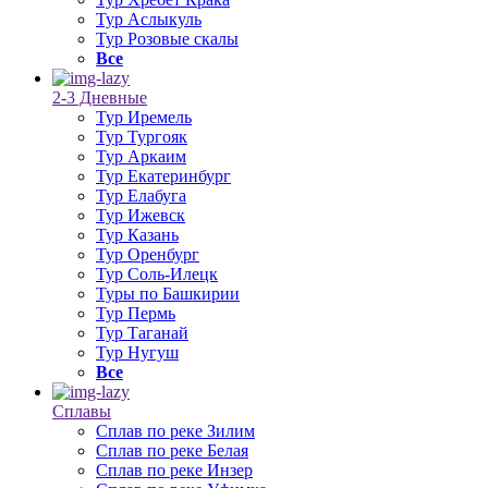
Тур Аслыкуль
Тур Розовые скалы
Все
2-3 Дневные
Тур Иремель
Тур Тургояк
Тур Аркаим
Тур Екатеринбург
Тур Елабуга
Тур Ижевск
Тур Казань
Тур Оренбург
Тур Соль-Илецк
Туры по Башкирии
Тур Пермь
Тур Таганай
Тур Нугуш
Все
Сплавы
Сплав по реке Зилим
Сплав по реке Белая
Сплав по реке Инзер