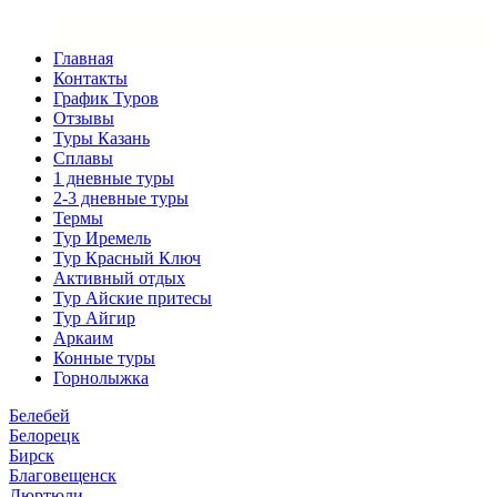
×
Закрыть меню
Главная
Контакты
График Туров
Отзывы
Туры Казань
Сплавы
1 дневные туры
2-3 дневные туры
Термы
Тур Иремель
Тур Красный Ключ
Активный отдых
Тур Айские притесы
Тур Айгир
Аркаим
Конные туры
Горнолыжка
Белебей
Белорецк
Бирск
Благовещенск
Дюртюли