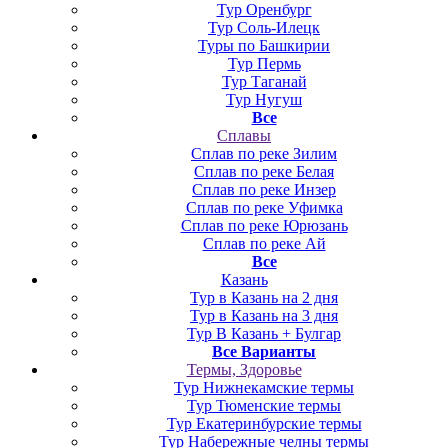
Тур Оренбург
Тур Соль-Илецк
Туры по Башкирии
Тур Пермь
Тур Таганай
Тур Нугуш
Все
Сплавы
Сплав по реке Зилим
Сплав по реке Белая
Сплав по реке Инзер
Сплав по реке Уфимка
Сплав по реке Юрюзань
Сплав по реке Ай
Все
Казань
Тур в Казань на 2 дня
Тур в Казань на 3 дня
Тур В Казань + Булгар
Все Варианты
Термы, Здоровье
Тур Нижнекамские термы
Тур Тюменские термы
Тур Екатеринбурские термы
Тур Набережные челны термы