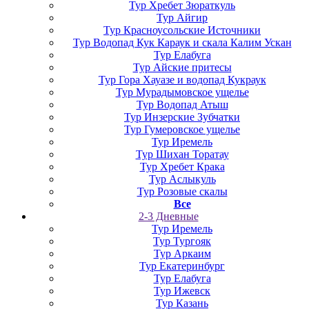
Тур Хребет Зюраткуль
Тур Айгир
Тур Красноусольские Источники
Тур Водопад Кук Караук и скала Калим Ускан
Тур Елабуга
Тур Айские притесы
Тур Гора Хауазе и водопад Кукраук
Тур Мурадымовское ущелье
Тур Водопад Атыш
Тур Инзерские Зубчатки
Тур Гумеровское ущелье
Тур Иремель
Тур Шихан Торатау
Тур Хребет Крака
Тур Аслыкуль
Тур Розовые скалы
Все
2-3 Дневные
Тур Иремель
Тур Тургояк
Тур Аркаим
Тур Екатеринбург
Тур Елабуга
Тур Ижевск
Тур Казань