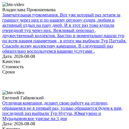
Владислава Прокошенкова
Замечательная туркомпания. Вот уже который раз летаем за
границу через них и по нашему региону ездим, любим и
активный отдых на пару дней. И в этот раз тоже купили
очередной тур через них. Вежливый персонал ,
дружественный коллектив. Быстро и моментально нашли тур
по всем нашим параметрам , в итоге мы выбрали Тур Паттайя.
Спасибо всему коллективу кампании. В следующий раз
обязательно воспользуемся вашими услугами .
Дата: 2026-08-08
Качество
Стоимость
Сроки
Евгений Гайковский
Отличная компания, делают свою работу на отлично,
обращаемся не в первый раз, только обращается будем к вам,
последний раз выбрали Тур Нугуш, Юмагузино и
Мурадымовское ущелье на 3 дня
Дата: 2026-08-08
Качество