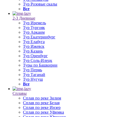
Тур Розовые скалы
Все
2-3 Дневные
Тур Иремель
Тур Тургояк
Тур Аркаим
Тур Екатеринбург
Тур Елабуга
Тур Ижевск
Тур Казань
Тур Оренбург
Тур Соль-Илецк
Туры по Башкирии
Тур Пермь
Тур Таганай
Тур Нугуш
Все
Сплавы
Сплав по реке Зилим
Сплав по реке Белая
Сплав по реке Инзер
Сплав по реке Уфимка
Сплав по реке Юрюзань