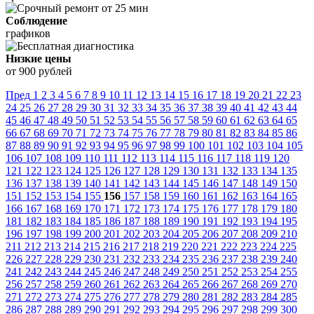
Соблюдение
графиков
Низкие цены
от 900 рублей
Пред
1
2
3
4
5
6
7
8
9
10
11
12
13
14
15
16
17
18
19
20
21
22
23
24
25
26
27
28
29
30
31
32
33
34
35
36
37
38
39
40
41
42
43
44
45
46
47
48
49
50
51
52
53
54
55
56
57
58
59
60
61
62
63
64
65
66
67
68
69
70
71
72
73
74
75
76
77
78
79
80
81
82
83
84
85
86
87
88
89
90
91
92
93
94
95
96
97
98
99
100
101
102
103
104
105
106
107
108
109
110
111
112
113
114
115
116
117
118
119
120
121
122
123
124
125
126
127
128
129
130
131
132
133
134
135
136
137
138
139
140
141
142
143
144
145
146
147
148
149
150
151
152
153
154
155
156
157
158
159
160
161
162
163
164
165
166
167
168
169
170
171
172
173
174
175
176
177
178
179
180
181
182
183
184
185
186
187
188
189
190
191
192
193
194
195
196
197
198
199
200
201
202
203
204
205
206
207
208
209
210
211
212
213
214
215
216
217
218
219
220
221
222
223
224
225
226
227
228
229
230
231
232
233
234
235
236
237
238
239
240
241
242
243
244
245
246
247
248
249
250
251
252
253
254
255
256
257
258
259
260
261
262
263
264
265
266
267
268
269
270
271
272
273
274
275
276
277
278
279
280
281
282
283
284
285
286
287
288
289
290
291
292
293
294
295
296
297
298
299
300