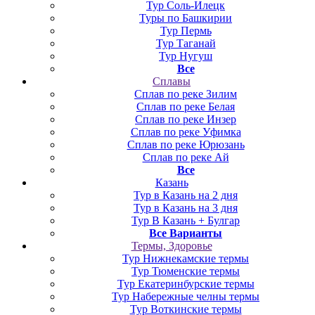
Тур Соль-Илецк
Туры по Башкирии
Тур Пермь
Тур Таганай
Тур Нугуш
Все
Сплавы
Сплав по реке Зилим
Сплав по реке Белая
Сплав по реке Инзер
Сплав по реке Уфимка
Сплав по реке Юрюзань
Сплав по реке Ай
Все
Казань
Тур в Казань на 2 дня
Тур в Казань на 3 дня
Тур В Казань + Булгар
Все Варианты
Термы, Здоровье
Тур Нижнекамские термы
Тур Тюменские термы
Тур Екатеринбурские термы
Тур Набережные челны термы
Тур Воткинские термы