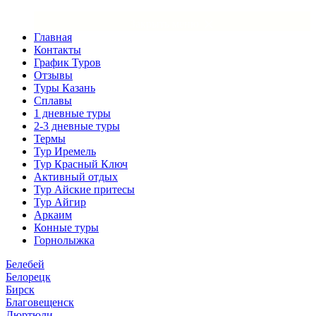
×
Закрыть меню
Главная
Контакты
График Туров
Отзывы
Туры Казань
Сплавы
1 дневные туры
2-3 дневные туры
Термы
Тур Иремель
Тур Красный Ключ
Активный отдых
Тур Айские притесы
Тур Айгир
Аркаим
Конные туры
Горнолыжка
Белебей
Белорецк
Бирск
Благовещенск
Дюртюли