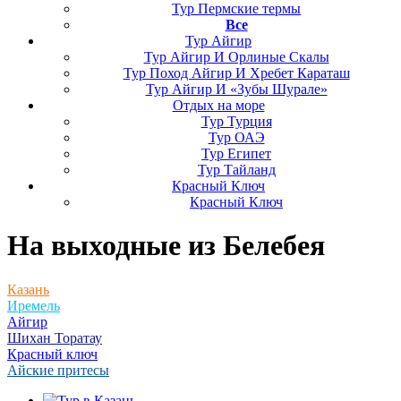
Тур Пермские термы
Все
Тур Айгир
Тур Айгир И Орлиные Скалы
Тур Поход Айгир И Хребет Караташ
Тур Айгир И «Зубы Шурале»
Отдых на море
Тур Турция
Тур ОАЭ
Тур Египет
Тур Тайланд
Красный Ключ
Красный Ключ
На выходные
из Белебея
Казань
Иремель
Айгир
Шихан Торатау
Красный ключ
Айские притесы