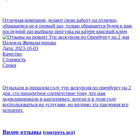
Отличная компания, делают свою работу на отлично,
обращаемся не в первый раз, только обращается будем к вам,
последний раз выбрали прогулка на катере красный ключ
Надежда Жемальтдинова
Дата: 2023-10-03
Качество
Стоимость
Сроки
Отдыхали в прошлом году тур экскурсия по оренбургу на 2
дня. сто процентное соответствие тому, что нам
задекларировали в картатревел. хотели и в этом году
воспользоваться их услугами, но видимо эта пандемия все
испортит.
Видео отзывы
(смотреть все)