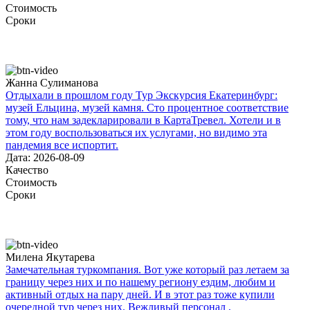
Стоимость
Сроки
Жанна Сулиманова
Отдыхали в прошлом году Тур Экскурсия Екатеринбург:
музей Ельцина, музей камня. Сто процентное соответствие
тому, что нам задекларировали в КартаТревел. Хотели и в
этом году воспользоваться их услугами, но видимо эта
пандемия все испортит.
Дата: 2026-08-09
Качество
Стоимость
Сроки
Милена Якутарева
Замечательная туркомпания. Вот уже который раз летаем за
границу через них и по нашему региону ездим, любим и
активный отдых на пару дней. И в этот раз тоже купили
очередной тур через них. Вежливый персонал ,