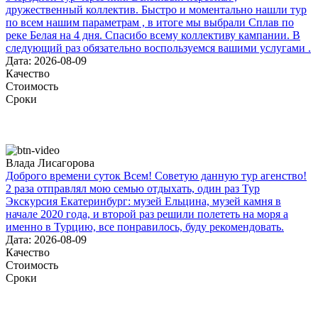
дружественный коллектив. Быстро и моментально нашли тур
по всем нашим параметрам , в итоге мы выбрали Сплав по
реке Белая на 4 дня. Спасибо всему коллективу кампании. В
следующий раз обязательно воспользуемся вашими услугами .
Дата: 2026-08-09
Качество
Стоимость
Сроки
Влада Лисагорова
Доброго времени суток Всем! Советую данную тур агенство!
2 раза отправлял мою семью отдыхать, один раз Тур
Экскурсия Екатеринбург: музей Ельцина, музей камня в
начале 2020 года, и второй раз решили полететь на моря а
именно в Турцию, все понравилось, буду рекомендовать.
Дата: 2026-08-09
Качество
Стоимость
Сроки