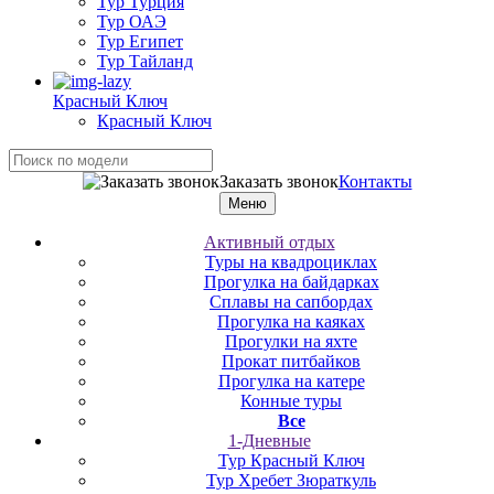
Тур Турция
Тур ОАЭ
Тур Египет
Тур Тайланд
Красный Ключ
Красный Ключ
Заказать звонок
Контакты
Меню
Активный отдых
Туры на квадроциклах
Прогулка на байдарках
Сплавы на сапбордах
Прогулка на каяках
Прогулки на яхте
Прокат питбайков
Прогулка на катере
Конные туры
Все
1-Дневные
Тур Красный Ключ
Тур Хребет Зюраткуль