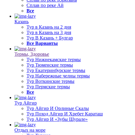
Сплав по реке Ай
Все
Казань
Тур в Казань на 2 дня
Тур в Казань на 3 дня
Тур В Казань + Булгар
Все Варианты
Термы, Здоровье
Тур Нижнекамские термы
Тур Тюменские термы
Тур Екатеринбурские термы
Тур Набережные челны термы
Тур Воткинские термы
Тур Пермские термы
Все
Тур Айгир
Тур Айгир И Орлиные Скалы
Тур Поход Айгир И Хребет Караташ
Тур Айгир И «Зубы Шурале»
Отдых на море