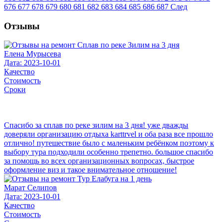
676
677
678
679
680
681
682
683
684
685
686
687
След
Отзывы
Елена Мурысева
Дата: 2023-10-01
Качество
Стоимость
Сроки
Спасибо за сплав по реке зилим на 3 дня! уже дважды
доверяли организацию отдыха karttrvel и оба раза все прошло
отлично! путешествие было с маленьким ребёнком поэтому к
выбору тура подходили особенно трепетно. большое спасибо
за помощь во всех организационных вопросах, быстрое
оформление виз и такое внимательное отношение!
Марат Селипов
Дата: 2023-10-01
Качество
Стоимость