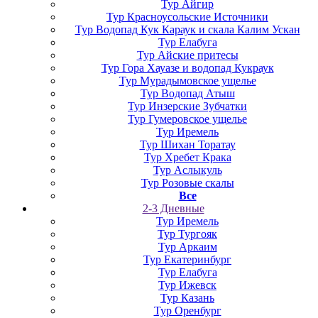
Тур Айгир
Тур Красноусольские Источники
Тур Водопад Кук Караук и скала Калим Ускан
Тур Елабуга
Тур Айские притесы
Тур Гора Хауазе и водопад Кукраук
Тур Мурадымовское ущелье
Тур Водопад Атыш
Тур Инзерские Зубчатки
Тур Гумеровское ущелье
Тур Иремель
Тур Шихан Торатау
Тур Хребет Крака
Тур Аслыкуль
Тур Розовые скалы
Все
2-3 Дневные
Тур Иремель
Тур Тургояк
Тур Аркаим
Тур Екатеринбург
Тур Елабуга
Тур Ижевск
Тур Казань
Тур Оренбург