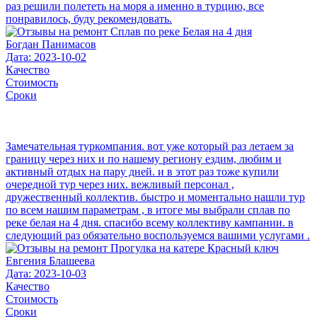
раз решили полететь на моря а именно в турцию, все
понравилось, буду рекомендовать.
Богдан Панимасов
Дата: 2023-10-02
Качество
Стоимость
Сроки
Замечательная туркомпания. вот уже который раз летаем за
границу через них и по нашему региону ездим, любим и
активный отдых на пару дней. и в этот раз тоже купили
очередной тур через них. вежливый персонал ,
дружественный коллектив. быстро и моментально нашли тур
по всем нашим параметрам , в итоге мы выбрали сплав по
реке белая на 4 дня. спасибо всему коллективу кампании. в
следующий раз обязательно воспользуемся вашими услугами .
Евгения Блашеева
Дата: 2023-10-03
Качество
Стоимость
Сроки