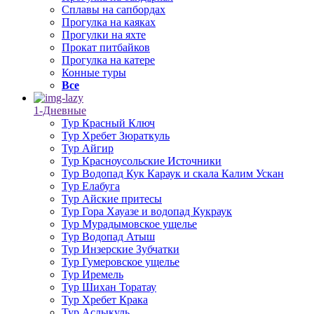
Сплавы на сапбордах
Прогулка на каяках
Прогулки на яхте
Прокат питбайков
Прогулка на катере
Конные туры
Все
1-Дневные
Тур Красный Ключ
Тур Хребет Зюраткуль
Тур Айгир
Тур Красноусольские Источники
Тур Водопад Кук Караук и скала Калим Ускан
Тур Елабуга
Тур Айские притесы
Тур Гора Хауазе и водопад Кукраук
Тур Мурадымовское ущелье
Тур Водопад Атыш
Тур Инзерские Зубчатки
Тур Гумеровское ущелье
Тур Иремель
Тур Шихан Торатау
Тур Хребет Крака
Тур Аслыкуль