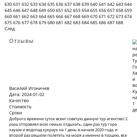
630
631
632
633
634
635
636
637
638
639
640
641
642
643
644
645
646
647
648
649
650
651
652
653
654
655
656
657
658
659
660
661
662
663
664
665
666
667
668
669
670
671
672
673
674
675
676
677
678
679
680
681
682
683
684
685
686
687
688
След
Отзывы
Василий Игоничев
Дата: 2024-01-02
Качество
Стоимость
Сроки
Доброго времени суток всем! советую данную тур агенство! 2
раза отправлял мою семью отдыхать, один раз тур гора
хауазе и водопад кукраук на 1 день в начале 2020 года, и
второй раз решили полететь на моря а именно в турцию, все