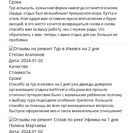
Сроки
Тур аслыкуль, кумысная ферма навсегда останется в моем
сердце, отдых был волшебным! прекрасное море, бухта и
отель благодаря вам оставили яркое впечатление и бурю
эмоций. в это место хочется возвращаться снова и снова.
спасибо вам за вашу работу. мы с мужем рады, что
обратились к вам. теперь с вами отдых для нас больше не
проблема
Степан Агапонов
Дата: 2024-01-02
Качество
Стоимость
Сроки
Спасибо за тур в ижевск на 2 дня! уже дважды доверяли
организацию отдыха karttrvel и оба раза все прошло
отлично! путешествие было с маленьким ребёнком поэтому
к выбору тура подходили особенно трепетно. большое
спасибо за помощь во всех организационных вопросах,
быстрое оформление виз и такое внимательное отношение!
Полина Мартаева
Дата: 2024-01-02