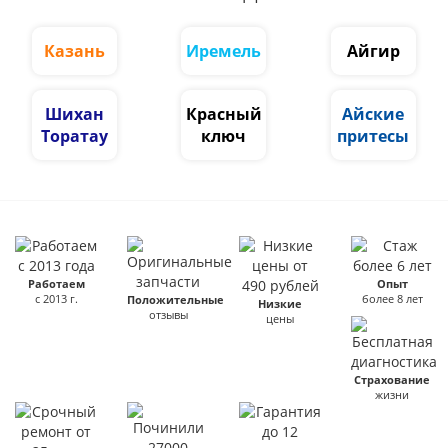
Казань
Иремель
Айгир
Шихан
Красный
Айские
Торатау
ключ
притесы
Работаем
Опыт
с 2013 г.
более 8 лет
Положительные
Низкие
отзывы
цены
Страхование
жизни