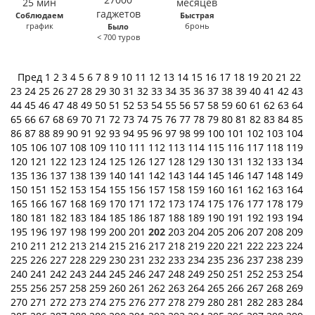
Соблюдаем
Быстрая
график
бронь
Было
< 700 туров
Пред
1
2
3
4
5
6
7
8
9
10
11
12
13
14
15
16
17
18
19
20
21
22
23
24
25
26
27
28
29
30
31
32
33
34
35
36
37
38
39
40
41
42
43
44
45
46
47
48
49
50
51
52
53
54
55
56
57
58
59
60
61
62
63
64
65
66
67
68
69
70
71
72
73
74
75
76
77
78
79
80
81
82
83
84
85
86
87
88
89
90
91
92
93
94
95
96
97
98
99
100
101
102
103
104
105
106
107
108
109
110
111
112
113
114
115
116
117
118
119
120
121
122
123
124
125
126
127
128
129
130
131
132
133
134
135
136
137
138
139
140
141
142
143
144
145
146
147
148
149
150
151
152
153
154
155
156
157
158
159
160
161
162
163
164
165
166
167
168
169
170
171
172
173
174
175
176
177
178
179
180
181
182
183
184
185
186
187
188
189
190
191
192
193
194
195
196
197
198
199
200
201
202
203
204
205
206
207
208
209
210
211
212
213
214
215
216
217
218
219
220
221
222
223
224
225
226
227
228
229
230
231
232
233
234
235
236
237
238
239
240
241
242
243
244
245
246
247
248
249
250
251
252
253
254
255
256
257
258
259
260
261
262
263
264
265
266
267
268
269
270
271
272
273
274
275
276
277
278
279
280
281
282
283
284