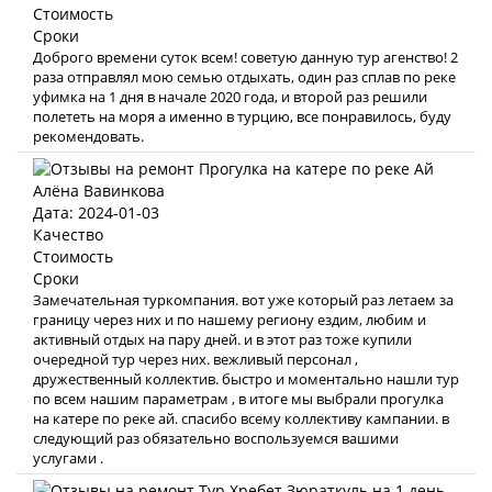
Стоимость
Сроки
Доброго времени суток всем! советую данную тур агенство! 2
раза отправлял мою семью отдыхать, один раз сплав по реке
уфимка на 1 дня в начале 2020 года, и второй раз решили
полететь на моря а именно в турцию, все понравилось, буду
рекомендовать.
Алёна Вавинкова
Дата: 2024-01-03
Качество
Стоимость
Сроки
Замечательная туркомпания. вот уже который раз летаем за
границу через них и по нашему региону ездим, любим и
активный отдых на пару дней. и в этот раз тоже купили
очередной тур через них. вежливый персонал ,
дружественный коллектив. быстро и моментально нашли тур
по всем нашим параметрам , в итоге мы выбрали прогулка
на катере по реке ай. спасибо всему коллективу кампании. в
следующий раз обязательно воспользуемся вашими
услугами .