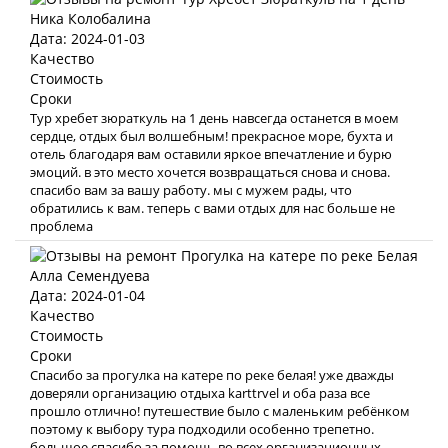
Ника Колобалина
Дата: 2024-01-03
Качество
Стоимость
Сроки
Тур хребет зюраткуль на 1 день навсегда останется в моем
сердце, отдых был волшебным! прекрасное море, бухта и
отель благодаря вам оставили яркое впечатление и бурю
эмоций. в это место хочется возвращаться снова и снова.
спасибо вам за вашу работу. мы с мужем рады, что
обратились к вам. теперь с вами отдых для нас больше не
проблема
Алла Семендуева
Дата: 2024-01-04
Качество
Стоимость
Сроки
Спасибо за прогулка на катере по реке белая! уже дважды
доверяли организацию отдыха karttrvel и оба раза все
прошло отлично! путешествие было с маленьким ребёнком
поэтому к выбору тура подходили особенно трепетно.
большое спасибо за помощь во всех организационных