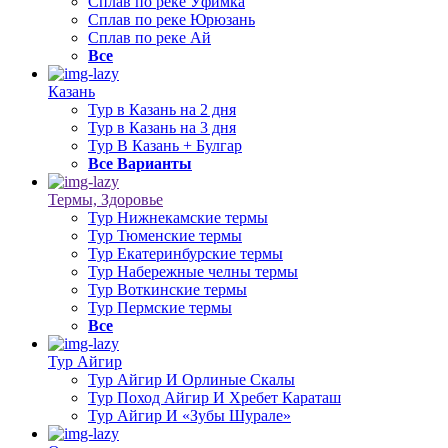
Сплав по реке Уфимка
Сплав по реке Юрюзань
Сплав по реке Ай
Все
Казань
Тур в Казань на 2 дня
Тур в Казань на 3 дня
Тур В Казань + Булгар
Все Варианты
Термы, Здоровье
Тур Нижнекамские термы
Тур Тюменские термы
Тур Екатеринбурские термы
Тур Набережные челны термы
Тур Воткинские термы
Тур Пермские термы
Все
Тур Айгир
Тур Айгир И Орлиные Скалы
Тур Поход Айгир И Хребет Караташ
Тур Айгир И «Зубы Шурале»