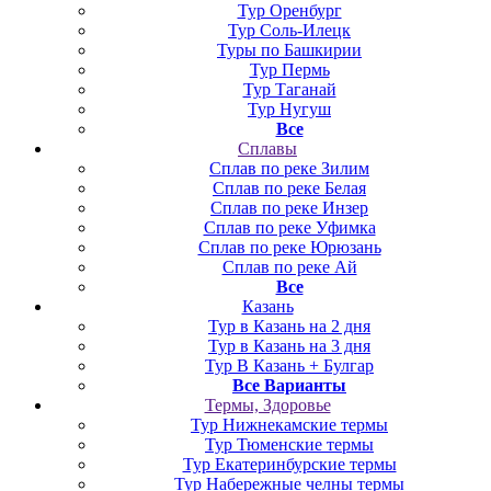
Тур Оренбург
Тур Соль-Илецк
Туры по Башкирии
Тур Пермь
Тур Таганай
Тур Нугуш
Все
Сплавы
Сплав по реке Зилим
Сплав по реке Белая
Сплав по реке Инзер
Сплав по реке Уфимка
Сплав по реке Юрюзань
Сплав по реке Ай
Все
Казань
Тур в Казань на 2 дня
Тур в Казань на 3 дня
Тур В Казань + Булгар
Все Варианты
Термы, Здоровье
Тур Нижнекамские термы
Тур Тюменские термы
Тур Екатеринбурские термы
Тур Набережные челны термы