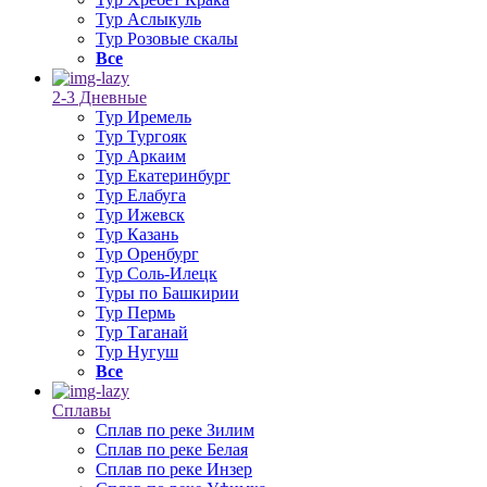
Тур Аслыкуль
Тур Розовые скалы
Все
2-3 Дневные
Тур Иремель
Тур Тургояк
Тур Аркаим
Тур Екатеринбург
Тур Елабуга
Тур Ижевск
Тур Казань
Тур Оренбург
Тур Соль-Илецк
Туры по Башкирии
Тур Пермь
Тур Таганай
Тур Нугуш
Все
Сплавы
Сплав по реке Зилим
Сплав по реке Белая
Сплав по реке Инзер