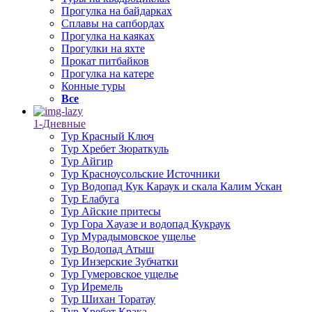
Прогулка на байдарках
Сплавы на сапбордах
Прогулка на каяках
Прогулки на яхте
Прокат питбайков
Прогулка на катере
Конные туры
Все
1-Дневные
Тур Красный Ключ
Тур Хребет Зюраткуль
Тур Айгир
Тур Красноусольские Источники
Тур Водопад Кук Караук и скала Калим Ускан
Тур Елабуга
Тур Айские притесы
Тур Гора Хауазе и водопад Кукраук
Тур Мурадымовское ущелье
Тур Водопад Атыш
Тур Инзерские Зубчатки
Тур Гумеровское ущелье
Тур Иремель
Тур Шихан Торатау
Тур Хребет Крака