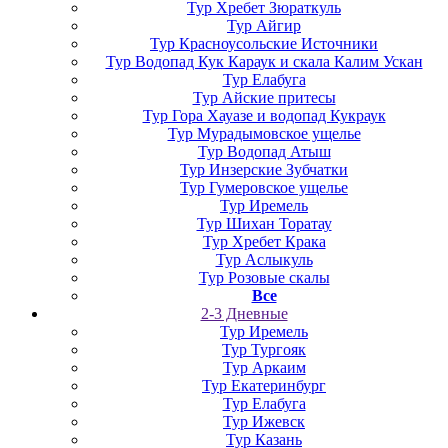
Тур Хребет Зюраткуль
Тур Айгир
Тур Красноусольские Источники
Тур Водопад Кук Караук и скала Калим Ускан
Тур Елабуга
Тур Айские притесы
Тур Гора Хауазе и водопад Кукраук
Тур Мурадымовское ущелье
Тур Водопад Атыш
Тур Инзерские Зубчатки
Тур Гумеровское ущелье
Тур Иремель
Тур Шихан Торатау
Тур Хребет Крака
Тур Аслыкуль
Тур Розовые скалы
Все
2-3 Дневные
Тур Иремель
Тур Тургояк
Тур Аркаим
Тур Екатеринбург
Тур Елабуга
Тур Ижевск
Тур Казань