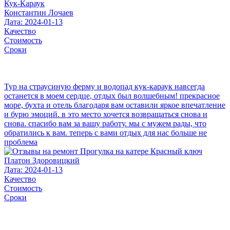
Константин Лочаев
Дата: 2024-01-13
Качество
Стоимость
Сроки
Тур на страусиную ферму и водопад кук-караук навсегда
останется в моем сердце, отдых был волшебным! прекрасное
море, бухта и отель благодаря вам оставили яркое впечатление
и бурю эмоций. в это место хочется возвращаться снова и
снова. спасибо вам за вашу работу. мы с мужем рады, что
обратились к вам. теперь с вами отдых для нас больше не
проблема
Платон Здоровицкий
Дата: 2024-01-13
Качество
Стоимость
Сроки