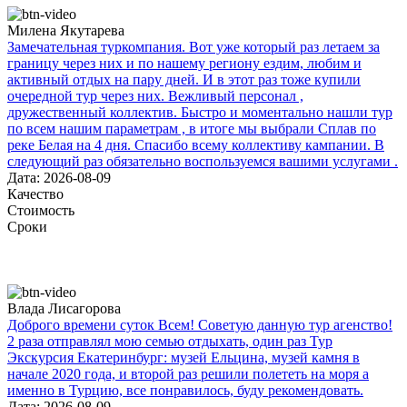
Милена Якутарева
Замечательная туркомпания. Вот уже который раз летаем за
границу через них и по нашему региону ездим, любим и
активный отдых на пару дней. И в этот раз тоже купили
очередной тур через них. Вежливый персонал ,
дружественный коллектив. Быстро и моментально нашли тур
по всем нашим параметрам , в итоге мы выбрали Сплав по
реке Белая на 4 дня. Спасибо всему коллективу кампании. В
следующий раз обязательно воспользуемся вашими услугами .
Дата: 2026-08-09
Качество
Стоимость
Сроки
Влада Лисагорова
Доброго времени суток Всем! Советую данную тур агенство!
2 раза отправлял мою семью отдыхать, один раз Тур
Экскурсия Екатеринбург: музей Ельцина, музей камня в
начале 2020 года, и второй раз решили полететь на моря а
именно в Турцию, все понравилось, буду рекомендовать.
Дата: 2026-08-09