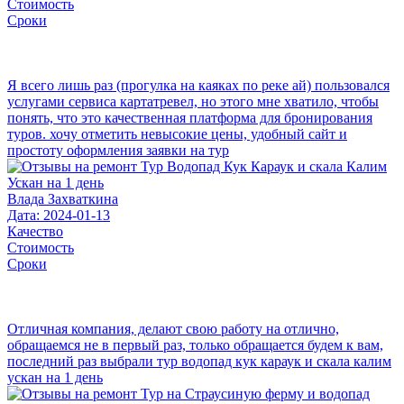
Стоимость
Сроки
Я всего лишь раз (прогулка на каяках по реке ай) пользовался
услугами сервиса картатревел, но этого мне хватило, чтобы
понять, что это качественная платформа для бронирования
туров. хочу отметить невысокие цены, удобный сайт и
простоту оформления заявки на тур
Влада Захваткина
Дата: 2024-01-13
Качество
Стоимость
Сроки
Отличная компания, делают свою работу на отлично,
обращаемся не в первый раз, только обращается будем к вам,
последний раз выбрали тур водопад кук караук и скала калим
ускан на 1 день