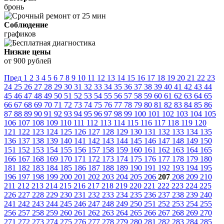
бронь
Соблюдение
графиков
Низкие цены
от 900 рублей
Пред
1
2
3
4
5
6
7
8
9
10
11
12
13
14
15
16
17
18
19
20
21
22
23
24
25
26
27
28
29
30
31
32
33
34
35
36
37
38
39
40
41
42
43
44
45
46
47
48
49
50
51
52
53
54
55
56
57
58
59
60
61
62
63
64
65
66
67
68
69
70
71
72
73
74
75
76
77
78
79
80
81
82
83
84
85
86
87
88
89
90
91
92
93
94
95
96
97
98
99
100
101
102
103
104
105
106
107
108
109
110
111
112
113
114
115
116
117
118
119
120
121
122
123
124
125
126
127
128
129
130
131
132
133
134
135
136
137
138
139
140
141
142
143
144
145
146
147
148
149
150
151
152
153
154
155
156
157
158
159
160
161
162
163
164
165
166
167
168
169
170
171
172
173
174
175
176
177
178
179
180
181
182
183
184
185
186
187
188
189
190
191
192
193
194
195
196
197
198
199
200
201
202
203
204
205
206
207
208
209
210
211
212
213
214
215
216
217
218
219
220
221
222
223
224
225
226
227
228
229
230
231
232
233
234
235
236
237
238
239
240
241
242
243
244
245
246
247
248
249
250
251
252
253
254
255
256
257
258
259
260
261
262
263
264
265
266
267
268
269
270
271
272
273
274
275
276
277
278
279
280
281
282
283
284
285