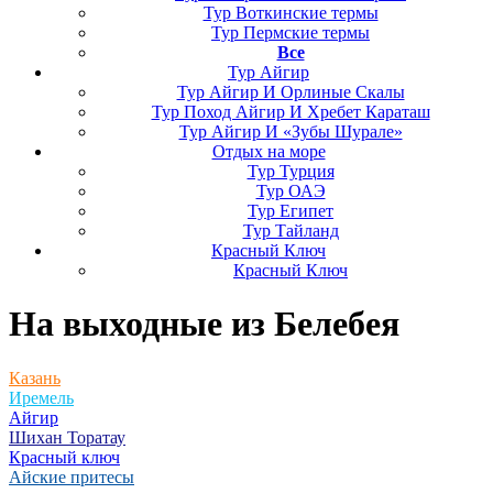
Тур Воткинские термы
Тур Пермские термы
Все
Тур Айгир
Тур Айгир И Орлиные Скалы
Тур Поход Айгир И Хребет Караташ
Тур Айгир И «Зубы Шурале»
Отдых на море
Тур Турция
Тур ОАЭ
Тур Египет
Тур Тайланд
Красный Ключ
Красный Ключ
На выходные
из Белебея
Казань
Иремель
Айгир
Шихан Торатау
Красный ключ
Айские притесы