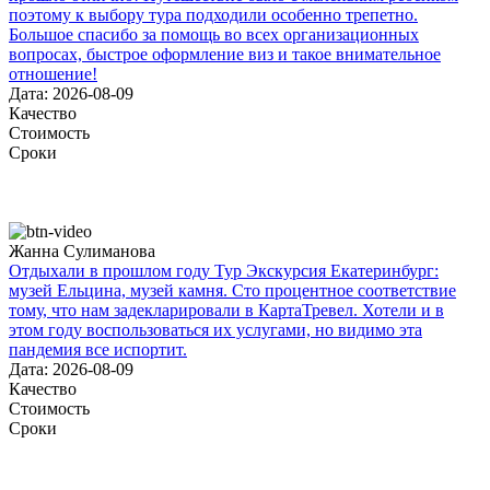
поэтому к выбору тура подходили особенно трепетно.
Большое спасибо за помощь во всех организационных
вопросах, быстрое оформление виз и такое внимательное
отношение!
Дата: 2026-08-09
Качество
Стоимость
Сроки
Жанна Сулиманова
Отдыхали в прошлом году Тур Экскурсия Екатеринбург:
музей Ельцина, музей камня. Сто процентное соответствие
тому, что нам задекларировали в КартаТревел. Хотели и в
этом году воспользоваться их услугами, но видимо эта
пандемия все испортит.
Дата: 2026-08-09
Качество
Стоимость
Сроки