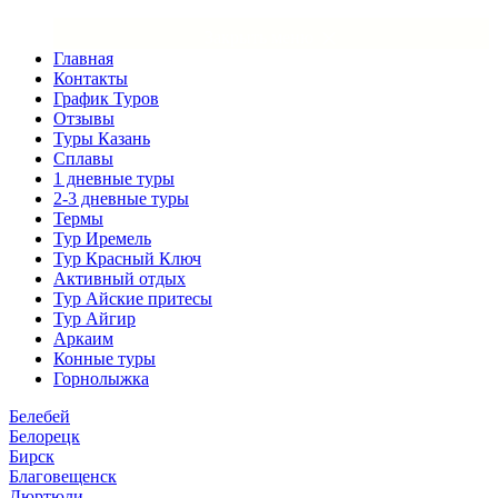
×
Закрыть меню
Главная
Контакты
График Туров
Отзывы
Туры Казань
Сплавы
1 дневные туры
2-3 дневные туры
Термы
Тур Иремель
Тур Красный Ключ
Активный отдых
Тур Айские притесы
Тур Айгир
Аркаим
Конные туры
Горнолыжка
Белебей
Белорецк
Бирск
Благовещенск
Дюртюли