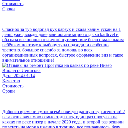
Стоимость
Сроки
Спасибо за тур водопад кук караук и скала калим ускан на 1
день! уже дважды доверяли организацию отдыха karttrvel и
оба раза все прошло отлично! путешествие было с маленьким
ребёнком поэтому к выбору тура подходили особенно
трепетно. большое спасибо за помощь во всех
организационных вопросах, быстрое оформление виз и такое
внимательное отношение!
Виолетта Ленисова
Дата: 2024-01-14
Качество
Стоимость
Сроки
Доброго времени суток всем! советую данную тур агенство! 2
раза отправлял мою семью отдыхать, один раз прогулка на
каяках по реке инзер в начале 2020 года, и второй раз решили
полететь на моря а именно в турцию, все понравилось, буду