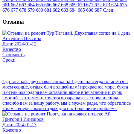
661
662
663
664
665
666
667
668
669
670
671
672
673
674
675
676
677
678
679
680
681
682
683
684
685
686
687
След
Отзывы
Ангелина Пессина
Дата: 2024-01-12
Качество
Стоимость
Сроки
Тур таганай, двухглавая сопка на 1 день навсегда останется в
моем сердце, отдых был волшебным! прекрасное море, бухта
и отель благодаря вам оставили яркое впечатление и бурю
эмоций. в это место хочется возвращаться снова и снова.
спасибо вам за вашу работу. мы с мужем рады, что обратились
к вам. теперь с вами отдых для нас больше не проблема
Григорий Илизиров
Дата: 2024-01-13
Качество