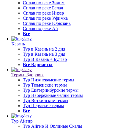
Сплав по реке Зилим
Сплав по реке Белая
Сплав по реке Инзер
Сплав по реке Уфимка
Сплав по реке Юрюзань
Сплав по реке Ай
Все
Казань
Тур в Казань на 2 дня
Тур в Казань на 3 дня
Тур В Казань + Булгар
Все Варианты
Термы, Здоровье
Тур Нижнекамские термы
Тур Тюменские термы
Тур Екатеринбурские термы
Тур Набережные челны термы
Тур Воткинские термы
Тур Пермские термы
Все
Тур Айгир
Тур Айгир И Орлиные Скалы