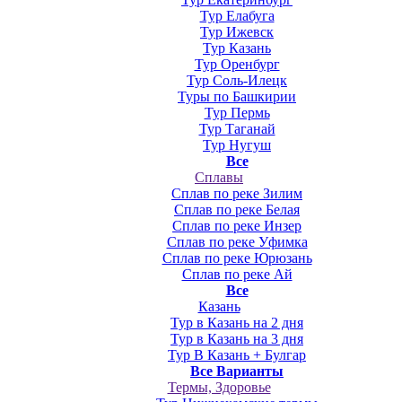
Тур Елабуга
Тур Ижевск
Тур Казань
Тур Оренбург
Тур Соль-Илецк
Туры по Башкирии
Тур Пермь
Тур Таганай
Тур Нугуш
Все
Сплавы
Сплав по реке Зилим
Сплав по реке Белая
Сплав по реке Инзер
Сплав по реке Уфимка
Сплав по реке Юрюзань
Сплав по реке Ай
Все
Казань
Тур в Казань на 2 дня
Тур в Казань на 3 дня
Тур В Казань + Булгар
Все Варианты
Термы, Здоровье