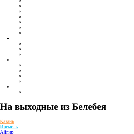
На выходные
из Белебея
Казань
Иремель
Айгир