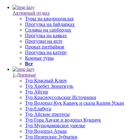
Активный отдых
Туры на квадроциклах
Прогулка на байдарках
Сплавы на сапбордах
Прогулка на каяках
Прогулки на яхте
Прокат питбайков
Прогулка на катере
Конные туры
Все
1-Дневные
Тур Красный Ключ
Тур Хребет Зюраткуль
Тур Айгир
Тур Красноусольские Источники
Тур Водопад Кук Караук и скала Калим Ускан
Тур Елабуга
Тур Айские притесы
Тур Гора Хауазе и водопад Кукраук
Тур Мурадымовское ущелье
Тур Водопад Атыш
Тур Инзерские Зубчатки