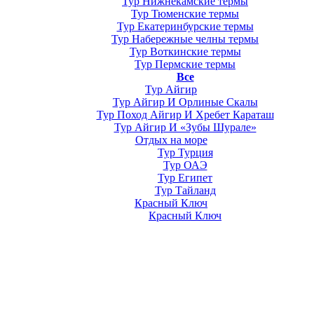
Тур Нижнекамские термы
Тур Тюменские термы
Тур Екатеринбурские термы
Тур Набережные челны термы
Тур Воткинские термы
Тур Пермские термы
Все
Тур Айгир
Тур Айгир И Орлиные Скалы
Тур Поход Айгир И Хребет Караташ
Тур Айгир И «Зубы Шурале»
Отдых на море
Тур Турция
Тур ОАЭ
Тур Египет
Тур Тайланд
Красный Ключ
Красный Ключ