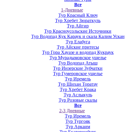
Все
1-Дневные
Тур Красный Ключ
Тур Хребет Зюраткуль
Тур Айгир
Тур Красноусольские Источники
Тур Водопад Кук Караук и скала Калим Ускан
Тур Елабуга
Тур Айские притесы
Тур Гора Хауазе и водопад Кукраук
Тур Мурадымовское ущелье
Тур Водопад Атыш
Тур Инзерские Зубчатки
Тур Гумеровское ущелье
Тур Иремель
Тур Шихан Торатау
Тур Хребет Крака
Тур Аслыкуль
Тур Розовые скалы
Все
2-3 Дневные
Тур Иремель
Тур Тургояк
Тур Аркаим
Тур Екатеринбург