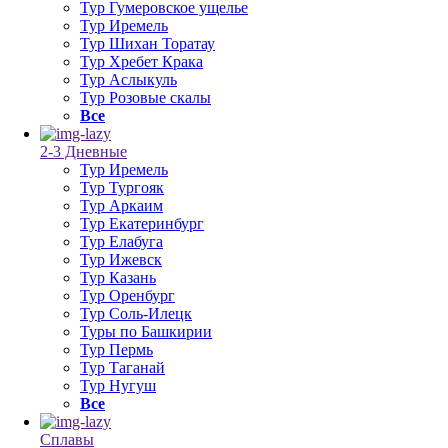
Тур Гумеровское ущелье
Тур Иремель
Тур Шихан Торатау
Тур Хребет Крака
Тур Аслыкуль
Тур Розовые скалы
Все
2-3 Дневные
Тур Иремель
Тур Тургояк
Тур Аркаим
Тур Екатеринбург
Тур Елабуга
Тур Ижевск
Тур Казань
Тур Оренбург
Тур Соль-Илецк
Туры по Башкирии
Тур Пермь
Тур Таганай
Тур Нугуш
Все
Сплавы