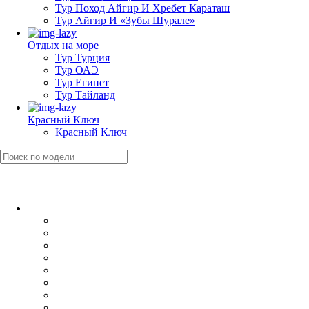
Тур Поход Айгир И Хребет Караташ
Тур Айгир И «Зубы Шурале»
Отдых на море
Тур Турция
Тур ОАЭ
Тур Египет
Тур Тайланд
Красный Ключ
Красный Ключ