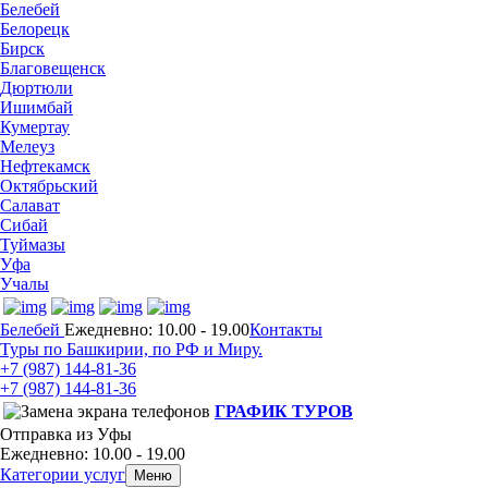
Белебей
Белорецк
Бирск
Благовещенск
Дюртюли
Ишимбай
Кумертау
Мелеуз
Нефтекамск
Октябрьский
Салават
Сибай
Туймазы
Уфа
Учалы
Белебей
Ежедневно: 10.00 - 19.00
Контакты
Туры по Башкирии, по РФ и Миру.
+7 (987)
144-81-36
+7 (987)
144-81-36
ГРАФИК ТУРОВ
Отправка из Уфы
Ежедневно: 10.00 - 19.00
Категории услуг
Меню