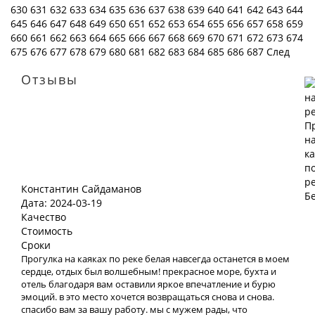
630
631
632
633
634
635
636
637
638
639
640
641
642
643
644
645
646
647
648
649
650
651
652
653
654
655
656
657
658
659
660
661
662
663
664
665
666
667
668
669
670
671
672
673
674
675
676
677
678
679
680
681
682
683
684
685
686
687
След
Отзывы
Константин Сайдаманов
Дата: 2024-03-19
Качество
Стоимость
Сроки
Прогулка на каяках по реке белая навсегда останется в моем
сердце, отдых был волшебным! прекрасное море, бухта и
отель благодаря вам оставили яркое впечатление и бурю
эмоций. в это место хочется возвращаться снова и снова.
спасибо вам за вашу работу. мы с мужем рады, что