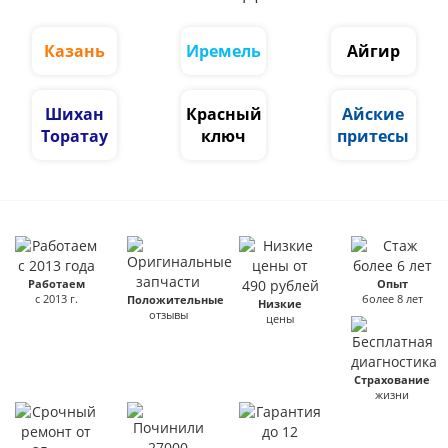
Казань
Иремель
Айгир
Шихан
Красный
Айские
Торатау
ключ
притесы
Работаем
Опыт
с 2013 г.
более 8 лет
Положительные
Низкие
отзывы
цены
Страхование
жизни