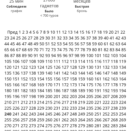
Соблюдаем
Быстрая
график
бронь
Было
< 700 туров
Пред
1
2
3
4
5
6
7
8
9
10
11
12
13
14
15
16
17
18
19
20
21
22
23
24
25
26
27
28
29
30
31
32
33
34
35
36
37
38
39
40
41
42
43
44
45
46
47
48
49
50
51
52
53
54
55
56
57
58
59
60
61
62
63
64
65
66
67
68
69
70
71
72
73
74
75
76
77
78
79
80
81
82
83
84
85
86
87
88
89
90
91
92
93
94
95
96
97
98
99
100
101
102
103
104
105
106
107
108
109
110
111
112
113
114
115
116
117
118
119
120
121
122
123
124
125
126
127
128
129
130
131
132
133
134
135
136
137
138
139
140
141
142
143
144
145
146
147
148
149
150
151
152
153
154
155
156
157
158
159
160
161
162
163
164
165
166
167
168
169
170
171
172
173
174
175
176
177
178
179
180
181
182
183
184
185
186
187
188
189
190
191
192
193
194
195
196
197
198
199
200
201
202
203
204
205
206
207
208
209
210
211
212
213
214
215
216
217
218
219
220
221
222
223
224
225
226
227
228
229
230
231
232
233
234
235
236
237
238
239
240
241
242
243
244
245
246
247
248
249
250
251
252
253
254
255
256
257
258
259
260
261
262
263
264
265
266
267
268
269
270
271
272
273
274
275
276
277
278
279
280
281
282
283
284