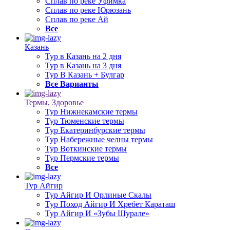
Сплав по реке Уфимка
Сплав по реке Юрюзань
Сплав по реке Ай
Все
Казань
Тур в Казань на 2 дня
Тур в Казань на 3 дня
Тур В Казань + Булгар
Все Варианты
Термы, Здоровье
Тур Нижнекамские термы
Тур Тюменские термы
Тур Екатеринбурские термы
Тур Набережные челны термы
Тур Воткинские термы
Тур Пермские термы
Все
Тур Айгир
Тур Айгир И Орлиные Скалы
Тур Поход Айгир И Хребет Караташ
Тур Айгир И «Зубы Шурале»