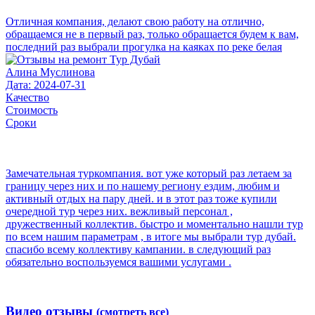
Отличная компания, делают свою работу на отлично,
обращаемся не в первый раз, только обращается будем к вам,
последний раз выбрали прогулка на каяках по реке белая
Алина Муслинова
Дата: 2024-07-31
Качество
Стоимость
Сроки
Замечательная туркомпания. вот уже который раз летаем за
границу через них и по нашему региону ездим, любим и
активный отдых на пару дней. и в этот раз тоже купили
очередной тур через них. вежливый персонал ,
дружественный коллектив. быстро и моментально нашли тур
по всем нашим параметрам , в итоге мы выбрали тур дубай.
спасибо всему коллективу кампании. в следующий раз
обязательно воспользуемся вашими услугами .
Видео отзывы
(смотреть все)