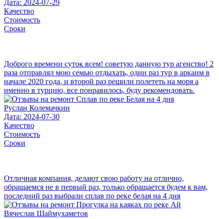
Дата: 2024-07-29
Качество
Стоимость
Сроки
Доброго времени суток всем! советую данную тур агенство! 2
раза отправлял мою семью отдыхать, один раз тур в аркаим в
начале 2020 года, и второй раз решили полететь на моря а
именно в турцию, все понравилось, буду рекомендовать.
Руслан Колемачкин
Дата: 2024-07-30
Качество
Стоимость
Сроки
Отличная компания, делают свою работу на отлично,
обращаемся не в первый раз, только обращается будем к вам,
последний раз выбрали сплав по реке белая на 4 дня
Вячеслав Шаймухаметов