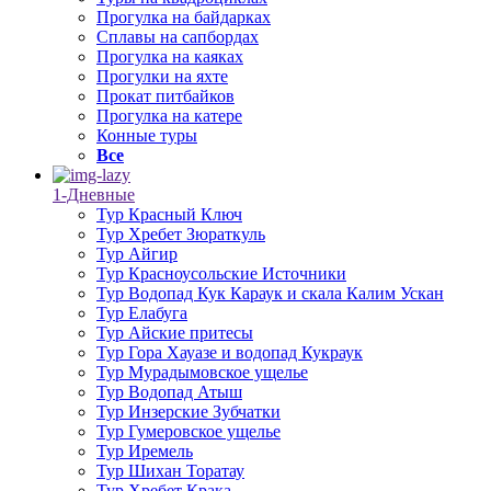
Прогулка на байдарках
Сплавы на сапбордах
Прогулка на каяках
Прогулки на яхте
Прокат питбайков
Прогулка на катере
Конные туры
Все
1-Дневные
Тур Красный Ключ
Тур Хребет Зюраткуль
Тур Айгир
Тур Красноусольские Источники
Тур Водопад Кук Караук и скала Калим Ускан
Тур Елабуга
Тур Айские притесы
Тур Гора Хауазе и водопад Кукраук
Тур Мурадымовское ущелье
Тур Водопад Атыш
Тур Инзерские Зубчатки
Тур Гумеровское ущелье
Тур Иремель
Тур Шихан Торатау
Тур Хребет Крака