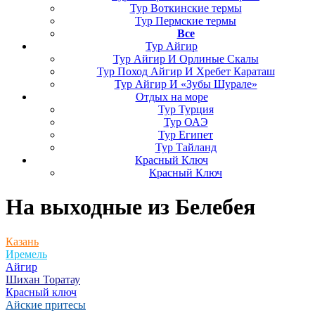
Тур Воткинские термы
Тур Пермские термы
Все
Тур Айгир
Тур Айгир И Орлиные Скалы
Тур Поход Айгир И Хребет Караташ
Тур Айгир И «Зубы Шурале»
Отдых на море
Тур Турция
Тур ОАЭ
Тур Египет
Тур Тайланд
Красный Ключ
Красный Ключ
На выходные
из Белебея
Казань
Иремель
Айгир
Шихан Торатау
Красный ключ
Айские притесы