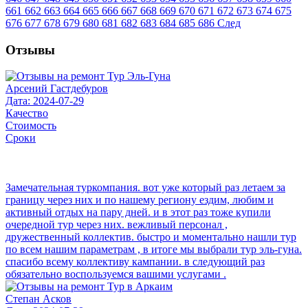
661
662
663
664
665
666
667
668
669
670
671
672
673
674
675
676
677
678
679
680
681
682
683
684
685
686
След
Отзывы
Арсений Гастдебуров
Дата: 2024-07-29
Качество
Стоимость
Сроки
Замечательная туркомпания. вот уже который раз летаем за
границу через них и по нашему региону ездим, любим и
активный отдых на пару дней. и в этот раз тоже купили
очередной тур через них. вежливый персонал ,
дружественный коллектив. быстро и моментально нашли тур
по всем нашим параметрам , в итоге мы выбрали тур эль-гуна.
спасибо всему коллективу кампании. в следующий раз
обязательно воспользуемся вашими услугами .
Степан Асков