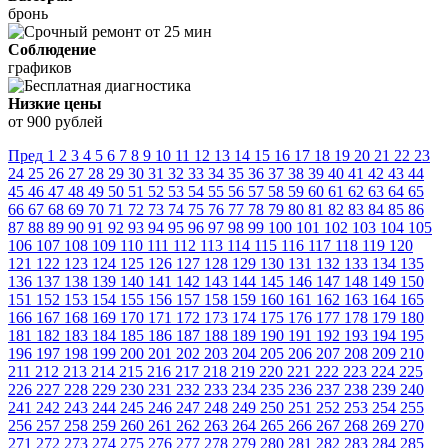
бронь
Соблюдение
графиков
Низкие цены
от 900 рублей
Пред
1
2
3
4
5
6
7
8
9
10
11
12
13
14
15
16
17
18
19
20
21
22
23
24
25
26
27
28
29
30
31
32
33
34
35
36
37
38
39
40
41
42
43
44
45
46
47
48
49
50
51
52
53
54
55
56
57
58
59
60
61
62
63
64
65
66
67
68
69
70
71
72
73
74
75
76
77
78
79
80
81
82
83
84
85
86
87
88
89
90
91
92
93
94
95
96
97
98
99
100
101
102
103
104
105
106
107
108
109
110
111
112
113
114
115
116
117
118
119
120
121
122
123
124
125
126
127
128
129
130
131
132
133
134
135
136
137
138
139
140
141
142
143
144
145
146
147
148
149
150
151
152
153
154
155
156
157
158
159
160
161
162
163
164
165
166
167
168
169
170
171
172
173
174
175
176
177
178
179
180
181
182
183
184
185
186
187
188
189
190
191
192
193
194
195
196
197
198
199
200
201
202
203
204
205
206
207
208
209
210
211
212
213
214
215
216
217
218
219
220
221
222
223
224
225
226
227
228
229
230
231
232
233
234
235
236
237
238
239
240
241
242
243
244
245
246
247
248
249
250
251
252
253
254
255
256
257
258
259
260
261
262
263
264
265
266
267
268
269
270
271
272
273
274
275
276
277
278
279
280
281
282
283
284
285