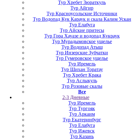
Тур Хребет Зюраткуль
Тур Айгир
Тур Красноусольские Источники
Тур Водопад Кук Караук и скала Калим Ускан
Тур Елабуга
Тур Айские притесы
Тур Гора Хауазе и водопад Кукраук
Тур Мурадымовское ущелье
Тур Водопад Атыш
Тур Инзерские Зубчатки
Тур Гумеровское ущелье
Тур Иремель
Тур Шихан Торатау
Тур Хребет Крака
Тур Аслыкуль
Тур Розовые скалы
Все
2-3 Дневные
Тур Иремель
Тур Тургояк
Тур Аркаим
Тур Екатеринбург
Тур Елабуга
Тур Ижевск
Тур Казань