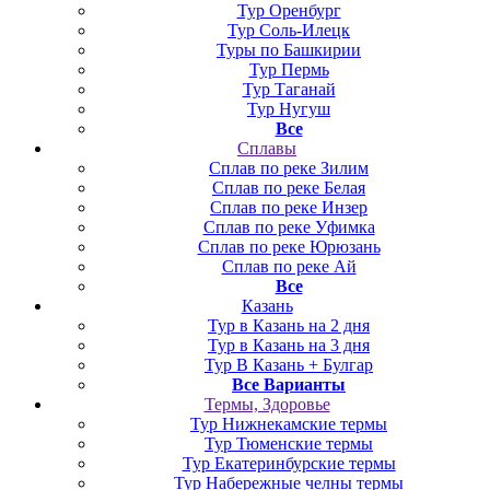
Тур Оренбург
Тур Соль-Илецк
Туры по Башкирии
Тур Пермь
Тур Таганай
Тур Нугуш
Все
Сплавы
Сплав по реке Зилим
Сплав по реке Белая
Сплав по реке Инзер
Сплав по реке Уфимка
Сплав по реке Юрюзань
Сплав по реке Ай
Все
Казань
Тур в Казань на 2 дня
Тур в Казань на 3 дня
Тур В Казань + Булгар
Все Варианты
Термы, Здоровье
Тур Нижнекамские термы
Тур Тюменские термы
Тур Екатеринбурские термы
Тур Набережные челны термы