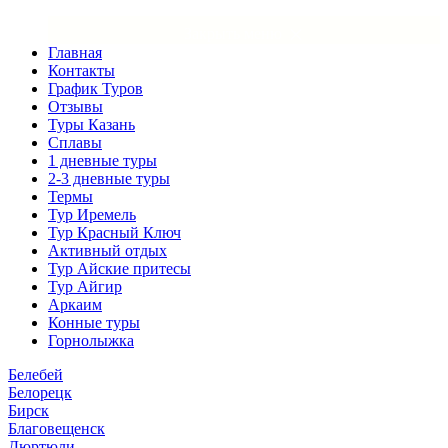
×
Закрыть меню
Главная
Контакты
График Туров
Отзывы
Туры Казань
Сплавы
1 дневные туры
2-3 дневные туры
Термы
Тур Иремель
Тур Красный Ключ
Активный отдых
Тур Айские притесы
Тур Айгир
Аркаим
Конные туры
Горнолыжка
Белебей
Белорецк
Бирск
Благовещенск
Дюртюли