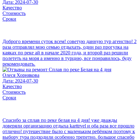
Дата: 2024-07-30
Качество
Стоимость
Сроки
Доброго времени суток всем! советую данную тур агенство! 2
раза отправлял мою семью отдыхать, один раз прогулка на
каяках по реке ай в начале 2020 года, и второй раз решили
полететь на моря а именно в турцию, все понравилось, буду
рекомендовать.
Олеся Хорнякова
Дата: 2024-07-30
Качество
Стоимость
Сроки
Спасибо за сплав по реке белая на 4 дня! уже дважды
доверяли организацию отдыха karttrvel и оба раза все прошло
отлично! путешествие было с маленьким ребёнком поэтому к
выбору тура подходили особенно трепетно. большое спасибо