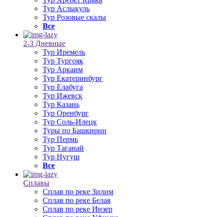
Тур Аслыкуль
Тур Розовые скалы
Все
2-3 Дневные
Тур Иремель
Тур Тургояк
Тур Аркаим
Тур Екатеринбург
Тур Елабуга
Тур Ижевск
Тур Казань
Тур Оренбург
Тур Соль-Илецк
Туры по Башкирии
Тур Пермь
Тур Таганай
Тур Нугуш
Все
Сплавы
Сплав по реке Зилим
Сплав по реке Белая
Сплав по реке Инзер