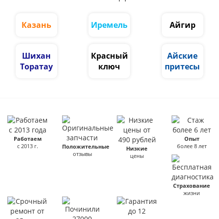
Казань
Иремель
Айгир
Шихан
Красный
Айские
Торатау
ключ
притесы
Работаем
Опыт
с 2013 г.
более 8 лет
Положительные
Низкие
отзывы
цены
Страхование
жизни