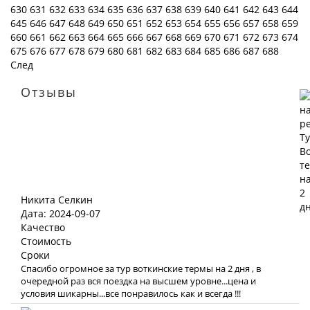
630
631
632
633
634
635
636
637
638
639
640
641
642
643
644
645
646
647
648
649
650
651
652
653
654
655
656
657
658
659
660
661
662
663
664
665
666
667
668
669
670
671
672
673
674
675
676
677
678
679
680
681
682
683
684
685
686
687
688
След
Отзывы
Никита Селкин
Дата: 2024-09-07
Качество
Стоимость
Сроки
Спасибо огромное за тур воткинские термы на 2 дня , в
очередной раз вся поездка на высшем уровне...цена и
условия шикарны...все понравилось как и всегда !!!