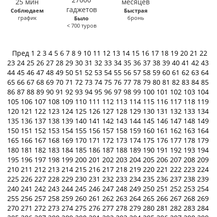
Соблюдаем
Быстрая
график
бронь
Было
< 700 туров
Пред
1
2
3
4
5
6
7
8
9
10
11
12
13
14
15
16
17
18
19
20
21
22
23
24
25
26
27
28
29
30
31
32
33
34
35
36
37
38
39
40
41
42
43
44
45
46
47
48
49
50
51
52
53
54
55
56
57
58
59
60
61
62
63
64
65
66
67
68
69
70
71
72
73
74
75
76
77
78
79
80
81
82
83
84
85
86
87
88
89
90
91
92
93
94
95
96
97
98
99
100
101
102
103
104
105
106
107
108
109
110
111
112
113
114
115
116
117
118
119
120
121
122
123
124
125
126
127
128
129
130
131
132
133
134
135
136
137
138
139
140
141
142
143
144
145
146
147
148
149
150
151
152
153
154
155
156
157
158
159
160
161
162
163
164
165
166
167
168
169
170
171
172
173
174
175
176
177
178
179
180
181
182
183
184
185
186
187
188
189
190
191
192
193
194
195
196
197
198
199
200
201
202
203
204
205
206
207
208
209
210
211
212
213
214
215
216
217
218
219
220
221
222
223
224
225
226
227
228
229
230
231
232
233
234
235
236
237
238
239
240
241
242
243
244
245
246
247
248
249
250
251
252
253
254
255
256
257
258
259
260
261
262
263
264
265
266
267
268
269
270
271
272
273
274
275
276
277
278
279
280
281
282
283
284