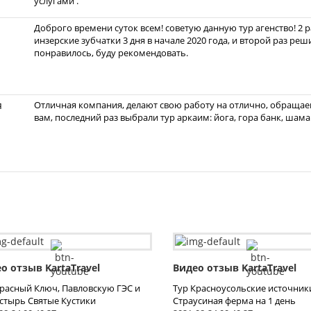
услугами .
Доброго времени суток всем! советую данную тур агенство! 2 
инзерские зубчатки 3 дня в начале 2020 года, и второй раз ре
понравилось, буду рекомендовать.
я
Отличная компания, делают свою работу на отлично, обращаем
вам, последний раз выбрали тур аркаим: йога, гора банк, шам
о отзыв KartaTravel
Видео отзыв KartaTravel
Красный Ключ, Павловскую ГЭС и
Тур Красноусольские источник
стырь Святые Кустики
Страусиная ферма на 1 день