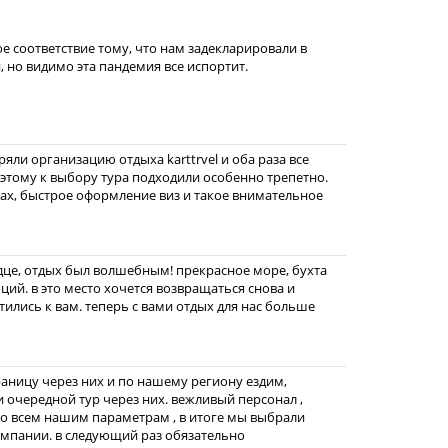
ое соответствие тому, что нам задекларировали в
, но видимо эта пандемия все испортит.
ряли организацию отдыха karttrvel и оба раза все
тому к выбору тура подходили особенно трепетно.
ах, быстрое оформление виз и такое внимательное
рдце, отдых был волшебным! прекрасное море, бухта
ций. в это место хочется возвращаться снова и
тились к вам. теперь с вами отдых для нас больше
раницу через них и по нашему региону ездим,
и очередной тур через них. вежливый персонал ,
о всем нашим параметрам , в итоге мы выбрали
кампании. в следующий раз обязательно