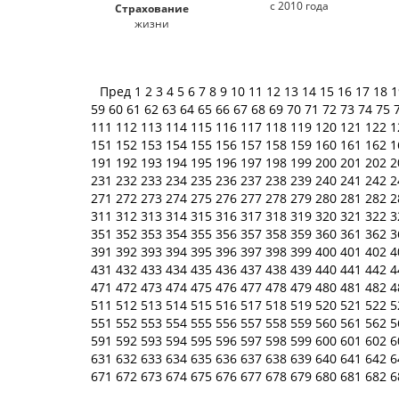
с 2010 года
Страхование
жизни
Пред
1
2
3
4
5
6
7
8
9
10
11
12
13
14
15
16
17
18
59
60
61
62
63
64
65
66
67
68
69
70
71
72
73
74
75
111
112
113
114
115
116
117
118
119
120
121
122
1
151
152
153
154
155
156
157
158
159
160
161
162
1
191
192
193
194
195
196
197
198
199
200
201
202
2
231
232
233
234
235
236
237
238
239
240
241
242
2
271
272
273
274
275
276
277
278
279
280
281
282
2
311
312
313
314
315
316
317
318
319
320
321
322
3
351
352
353
354
355
356
357
358
359
360
361
362
3
391
392
393
394
395
396
397
398
399
400
401
402
4
431
432
433
434
435
436
437
438
439
440
441
442
4
471
472
473
474
475
476
477
478
479
480
481
482
4
511
512
513
514
515
516
517
518
519
520
521
522
5
551
552
553
554
555
556
557
558
559
560
561
562
5
591
592
593
594
595
596
597
598
599
600
601
602
6
631
632
633
634
635
636
637
638
639
640
641
642
6
671
672
673
674
675
676
677
678
679
680
681
682
6