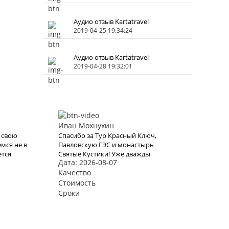
Аудио отзыв Kartatravel
2019-04-25 19:34:24
Аудио отзыв Kartatravel
2019-04-28 19:32:01
Иван Мохнухин
 свою
Спасибо за Тур Красный Ключ,
мся не в
Павловскую ГЭС и монастырь
ется
Святые Кустики! Уже дважды
Дата: 2026-08-07
 выбрали
доверяли организацию отдыха
рлама
karttrvel и оба раза все прошло
Качество
отлично! Путешествие было с
Стоимость
маленьким ребёнком поэтому к
Сроки
выбору тура подходили особенно
трепетно. Большое спасибо за
помощь во всех организационных
вопросах, быстрое оформление виз