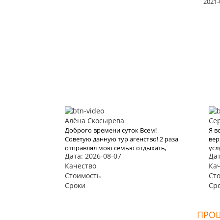
2021-
Алёна Скосырева
Се
Доброго времени суток Всем!
Я в
Советую данную тур агенство! 2 раза
вер
отправлял мою семью отдыхать,
усл
Дата: 2026-08-07
Дат
один раз Тур в Казань на 2 дня в
это
начале 2020 года, и второй раз
Качество
что
Ка
решили полететь на моря а именно
бро
Стоимость
Ст
в Турцию, все понравилось, буду
нев
Сроки
Ср
рекомендовать.
про
ПРОШ