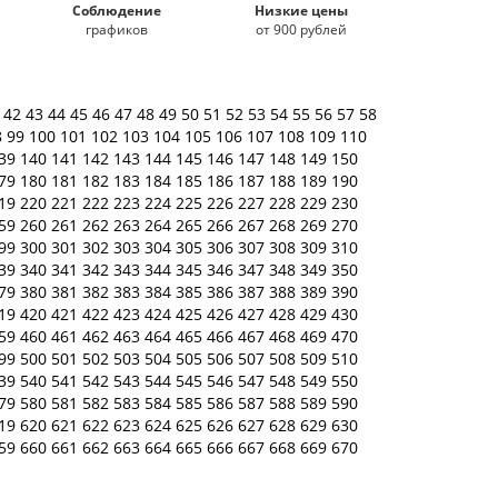
Соблюдение
Низкие цены
графиков
от 900 рублей
1
42
43
44
45
46
47
48
49
50
51
52
53
54
55
56
57
58
8
99
100
101
102
103
104
105
106
107
108
109
110
39
140
141
142
143
144
145
146
147
148
149
150
79
180
181
182
183
184
185
186
187
188
189
190
19
220
221
222
223
224
225
226
227
228
229
230
59
260
261
262
263
264
265
266
267
268
269
270
99
300
301
302
303
304
305
306
307
308
309
310
39
340
341
342
343
344
345
346
347
348
349
350
79
380
381
382
383
384
385
386
387
388
389
390
19
420
421
422
423
424
425
426
427
428
429
430
59
460
461
462
463
464
465
466
467
468
469
470
99
500
501
502
503
504
505
506
507
508
509
510
39
540
541
542
543
544
545
546
547
548
549
550
79
580
581
582
583
584
585
586
587
588
589
590
19
620
621
622
623
624
625
626
627
628
629
630
59
660
661
662
663
664
665
666
667
668
669
670