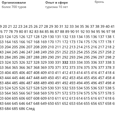
бронь
Организовали
Опыт в сфере
более 700 туров
туризма 10 лет
19
20
21
22
23
24
25
26
27
28
29
30
31
32
33
34
35
36
37
38
39
40
4
76
77
78
79
80
81
82
83
84
85
86
87
88
89
90
91
92
93
94
95
96
97
9
23
124
125
126
127
128
129
130
131
132
133
134
135
136
137
138
1
63
164
165
166
167
168
169
170
171
172
173
174
175
176
177
178
1
03
204
205
206
207
208
209
210
211
212
213
214
215
216
217
218
2
43
244
245
246
247
248
249
250
251
252
253
254
255
256
257
258
2
83
284
285
286
287
288
289
290
291
292
293
294
295
296
297
298
2
23
324
325
326
327
328
329
330
331
332
333
334
335
336
337
338
3
63
364
365
366
367
368
369
370
371
372
373
374
375
376
377
378
3
03
404
405
406
407
408
409
410
411
412
413
414
415
416
417
418
4
43
444
445
446
447
448
449
450
451
452
453
454
455
456
457
458
4
83
484
485
486
487
488
489
490
491
492
493
494
495
496
497
498
4
23
524
525
526
527
528
529
530
531
532
533
534
535
536
537
538
5
63
564
565
566
567
568
569
570
571
572
573
574
575
576
577
578
5
03
604
605
606
607
608
609
610
611
612
613
614
615
616
617
618
6
43
644
645
646
647
648
649
650
651
652
653
654
655
656
657
658
6
83
684
685
686
След