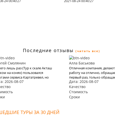
08-24 00:40:27
2021-08-24 00:40:27
Последние отзывы
(читать все)
ргей Смолянин
Алла Баськова
сего лишь раз (Тур к скале Акташ
Отличная компания, делают
хом на конях) пользовался
работу на отлично, обращае
угами сервиса Картатревел, но
первый раз, только обраща
а: 2026-08-07
Дата: 2026-08-07
го мне хватило, чтобы понять,
будем к вам, последний раз
 это качественная платформа для
чество
Тур Аслыкуль и водопад Ша
Качество
нирования туров. Хочу отметить
оимость
Стоимость
ысокие цены, удобный сайт и
оки
Сроки
стоту оформления заявки на тур
ЕДШИЕ ТУРЫ ЗА 30 ДНЕЙ