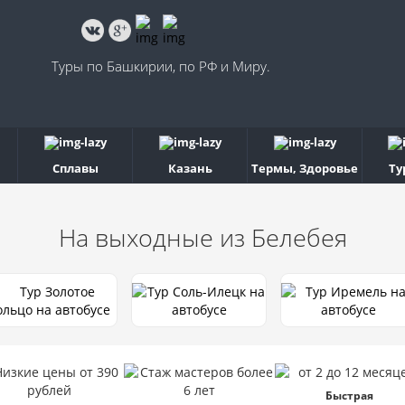
Туры по Башкирии, по РФ и Миру.
Сплавы
Казань
Термы, Здоровье
Ту
На выходные
из Белебея
Быстрая