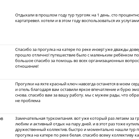
Отдыхали в прошлом году тур тургояк на 1 день. сто процентн
картатревел. хотели и в этом году воспользоваться их услугами
Спасибо за прогулка на катере по реке инзер! уже дважды дове
прошло отлично! путешествие было с маленьким ребёнком поэ
большое спасибо за помощь во всех организационных вопрос
отношение!
Прогулки на яхте красный ключ навсегда останется в моем се
и отель благодаря вам оставили яркое впечатление и бурю эмо
снова. спасибо вам за вашу работу. мы с мужем рады, что обра
не проблема
ов
Замечательная туркомпания. вот уже который раз летаем за г
любим и активный отдых на пару дней. и в этот раз тоже купил
дружественный коллектив. быстро и моментально нашли тур п
прогулка на катере по реке белая. спасибо всему коллективу 