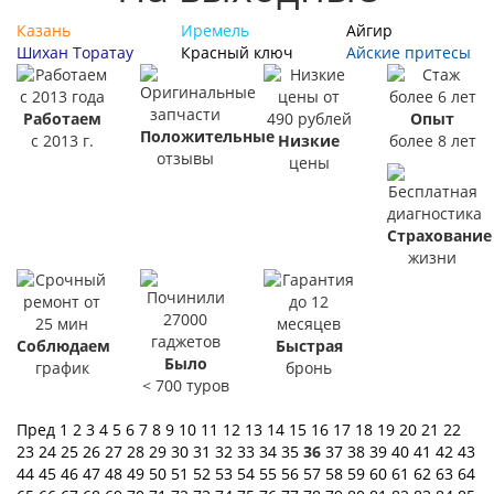
Казань
Иремель
Айгир
Шихан Торатау
Красный ключ
Айские притесы
Работаем
Опыт
Положительные
с 2013 г.
Низкие
более 8 лет
отзывы
цены
Страхование
жизни
Соблюдаем
Быстрая
Было
график
бронь
< 700 туров
Пред
1
2
3
4
5
6
7
8
9
10
11
12
13
14
15
16
17
18
19
20
21
22
23
24
25
26
27
28
29
30
31
32
33
34
35
36
37
38
39
40
41
42
43
44
45
46
47
48
49
50
51
52
53
54
55
56
57
58
59
60
61
62
63
64