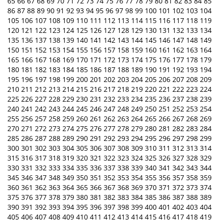
65
66
67
68
69
70
71
72
73
74
75
76
77
78
79
80
81
82
83
84
85
86
87
88
89
90
91
92
93
94
95
96
97
98
99
100
101
102
103
104
105
106
107
108
109
110
111
112
113
114
115
116
117
118
119
120
121
122
123
124
125
126
127
128
129
130
131
132
133
134
135
136
137
138
139
140
141
142
143
144
145
146
147
148
149
150
151
152
153
154
155
156
157
158
159
160
161
162
163
164
165
166
167
168
169
170
171
172
173
174
175
176
177
178
179
180
181
182
183
184
185
186
187
188
189
190
191
192
193
194
195
196
197
198
199
200
201
202
203
204
205
206
207
208
209
210
211
212
213
214
215
216
217
218
219
220
221
222
223
224
225
226
227
228
229
230
231
232
233
234
235
236
237
238
239
240
241
242
243
244
245
246
247
248
249
250
251
252
253
254
255
256
257
258
259
260
261
262
263
264
265
266
267
268
269
270
271
272
273
274
275
276
277
278
279
280
281
282
283
284
285
286
287
288
289
290
291
292
293
294
295
296
297
298
299
300
301
302
303
304
305
306
307
308
309
310
311
312
313
314
315
316
317
318
319
320
321
322
323
324
325
326
327
328
329
330
331
332
333
334
335
336
337
338
339
340
341
342
343
344
345
346
347
348
349
350
351
352
353
354
355
356
357
358
359
360
361
362
363
364
365
366
367
368
369
370
371
372
373
374
375
376
377
378
379
380
381
382
383
384
385
386
387
388
389
390
391
392
393
394
395
396
397
398
399
400
401
402
403
404
405
406
407
408
409
410
411
412
413
414
415
416
417
418
419