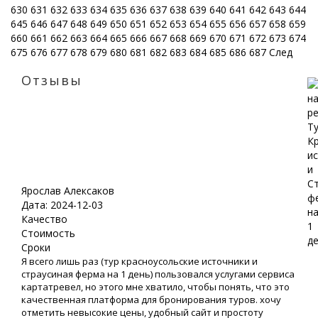
630
631
632
633
634
635
636
637
638
639
640
641
642
643
644
645
646
647
648
649
650
651
652
653
654
655
656
657
658
659
660
661
662
663
664
665
666
667
668
669
670
671
672
673
674
675
676
677
678
679
680
681
682
683
684
685
686
687
След
Отзывы
Ярослав Алексаков
Дата: 2024-12-03
Качество
Стоимость
Сроки
Я всего лишь раз (тур красноусольские источники и
страусиная ферма на 1 день) пользовался услугами сервиса
картатревел, но этого мне хватило, чтобы понять, что это
качественная платформа для бронирования туров. хочу
отметить невысокие цены, удобный сайт и простоту