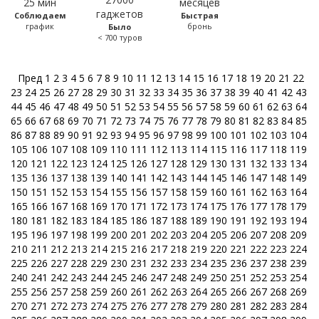
Соблюдаем
Быстрая
график
бронь
Было
< 700 туров
Пред
1
2
3
4
5
6
7
8
9
10
11
12
13
14
15
16
17
18
19
20
21
22
23
24
25
26
27
28
29
30
31
32
33
34
35
36
37
38
39
40
41
42
43
44
45
46
47
48
49
50
51
52
53
54
55
56
57
58
59
60
61
62
63
64
65
66
67
68
69
70
71
72
73
74
75
76
77
78
79
80
81
82
83
84
85
86
87
88
89
90
91
92
93
94
95
96
97
98
99
100
101
102
103
104
105
106
107
108
109
110
111
112
113
114
115
116
117
118
119
120
121
122
123
124
125
126
127
128
129
130
131
132
133
134
135
136
137
138
139
140
141
142
143
144
145
146
147
148
149
150
151
152
153
154
155
156
157
158
159
160
161
162
163
164
165
166
167
168
169
170
171
172
173
174
175
176
177
178
179
180
181
182
183
184
185
186
187
188
189
190
191
192
193
194
195
196
197
198
199
200
201
202
203
204
205
206
207
208
209
210
211
212
213
214
215
216
217
218
219
220
221
222
223
224
225
226
227
228
229
230
231
232
233
234
235
236
237
238
239
240
241
242
243
244
245
246
247
248
249
250
251
252
253
254
255
256
257
258
259
260
261
262
263
264
265
266
267
268
269
270
271
272
273
274
275
276
277
278
279
280
281
282
283
284