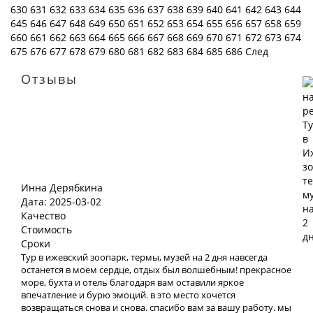
630
631
632
633
634
635
636
637
638
639
640
641
642
643
644
645
646
647
648
649
650
651
652
653
654
655
656
657
658
659
660
661
662
663
664
665
666
667
668
669
670
671
672
673
674
675
676
677
678
679
680
681
682
683
684
685
686
След
Отзывы
Инна Дерябкина
Дата: 2025-03-02
Качество
Стоимость
Сроки
Тур в ижевский зоопарк, термы, музей на 2 дня навсегда
останется в моем сердце, отдых был волшебным! прекрасное
море, бухта и отель благодаря вам оставили яркое
впечатление и бурю эмоций. в это место хочется
возвращаться снова и снова. спасибо вам за вашу работу. мы