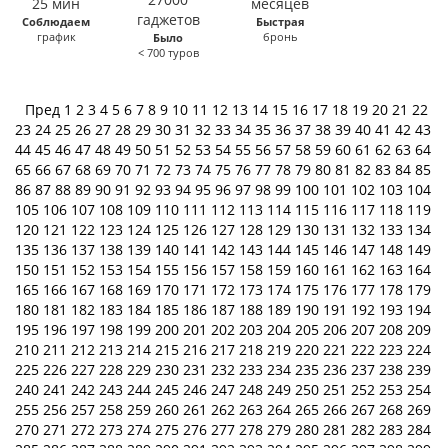
Соблюдаем
Быстрая
график
бронь
Было
< 700 туров
Пред
1
2
3
4
5
6
7
8
9
10
11
12
13
14
15
16
17
18
19
20
21
22
23
24
25
26
27
28
29
30
31
32
33
34
35
36
37
38
39
40
41
42
43
44
45
46
47
48
49
50
51
52
53
54
55
56
57
58
59
60
61
62
63
64
65
66
67
68
69
70
71
72
73
74
75
76
77
78
79
80
81
82
83
84
85
86
87
88
89
90
91
92
93
94
95
96
97
98
99
100
101
102
103
104
105
106
107
108
109
110
111
112
113
114
115
116
117
118
119
120
121
122
123
124
125
126
127
128
129
130
131
132
133
134
135
136
137
138
139
140
141
142
143
144
145
146
147
148
149
150
151
152
153
154
155
156
157
158
159
160
161
162
163
164
165
166
167
168
169
170
171
172
173
174
175
176
177
178
179
180
181
182
183
184
185
186
187
188
189
190
191
192
193
194
195
196
197
198
199
200
201
202
203
204
205
206
207
208
209
210
211
212
213
214
215
216
217
218
219
220
221
222
223
224
225
226
227
228
229
230
231
232
233
234
235
236
237
238
239
240
241
242
243
244
245
246
247
248
249
250
251
252
253
254
255
256
257
258
259
260
261
262
263
264
265
266
267
268
269
270
271
272
273
274
275
276
277
278
279
280
281
282
283
284