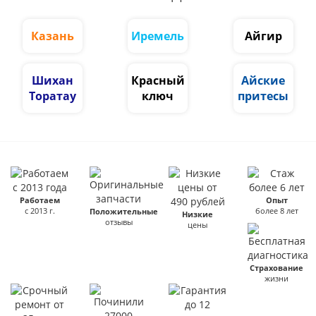
Казань
Иремель
Айгир
Шихан
Красный
Айские
Торатау
ключ
притесы
Работаем
Опыт
с 2013 г.
более 8 лет
Положительные
Низкие
отзывы
цены
Страхование
жизни