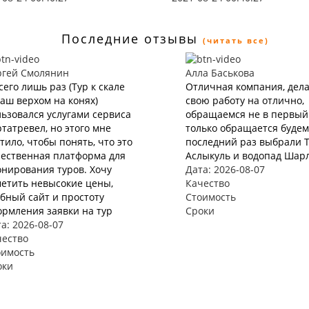
Последние отзывы
(читать все)
ргей Смолянин
Алла Баськова
сего лишь раз (Тур к скале
Отличная компания, дел
аш верхом на конях)
свою работу на отлично,
ьзовался услугами сервиса
обращаемся не в первый 
татревел, но этого мне
только обращается будем 
тило, чтобы понять, что это
последний раз выбрали 
чественная платформа для
Аслыкуль и водопад Шар
нирования туров. Хочу
Дата: 2026-08-07
етить невысокие цены,
Качество
бный сайт и простоту
Стоимость
рмления заявки на тур
Сроки
а: 2026-08-07
чество
оимость
оки