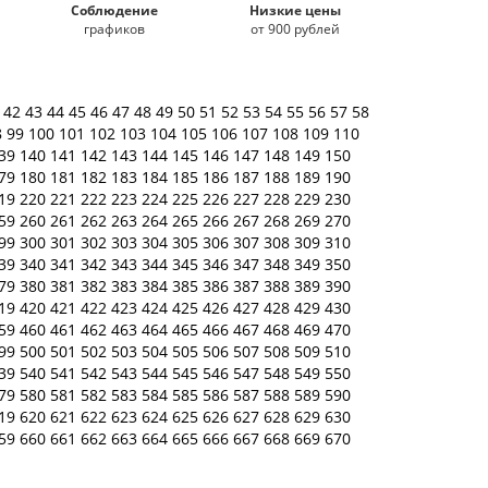
Соблюдение
Низкие цены
графиков
от 900 рублей
1
42
43
44
45
46
47
48
49
50
51
52
53
54
55
56
57
58
8
99
100
101
102
103
104
105
106
107
108
109
110
39
140
141
142
143
144
145
146
147
148
149
150
79
180
181
182
183
184
185
186
187
188
189
190
19
220
221
222
223
224
225
226
227
228
229
230
59
260
261
262
263
264
265
266
267
268
269
270
99
300
301
302
303
304
305
306
307
308
309
310
39
340
341
342
343
344
345
346
347
348
349
350
79
380
381
382
383
384
385
386
387
388
389
390
19
420
421
422
423
424
425
426
427
428
429
430
59
460
461
462
463
464
465
466
467
468
469
470
99
500
501
502
503
504
505
506
507
508
509
510
39
540
541
542
543
544
545
546
547
548
549
550
79
580
581
582
583
584
585
586
587
588
589
590
19
620
621
622
623
624
625
626
627
628
629
630
59
660
661
662
663
664
665
666
667
668
669
670