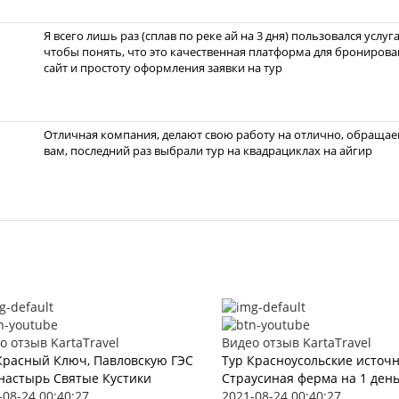
Я всего лишь раз (сплав по реке ай на 3 дня) пользовался услуг
чтобы понять, что это качественная платформа для бронирова
сайт и простоту оформления заявки на тур
Отличная компания, делают свою работу на отлично, обращаем
вам, последний раз выбрали тур на квадрациклах на айгир
о отзыв KartaTravel
Видео отзыв KartaTravel
Красный Ключ, Павловскую ГЭС
Тур Красноусольские источ
настырь Святые Кустики
Страусиная ферма на 1 ден
-08-24 00:40:27
2021-08-24 00:40:27