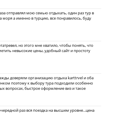
раза отправлял мою семью отдыхать, один раз тур в
на моря а именно в турцию, все понравилось, буду
татревел, но этого мне хватило, чтобы понять, что
метить невысокие цены, удобный сайт и простоту
важды доверяли организацию отдыха karttrvel и оба
ёнком поэтому к выбору тура подходили особенно
ых вопросах, быстрое оформление виз и такое
очередной раз вся поездка на высшем уровне...цена