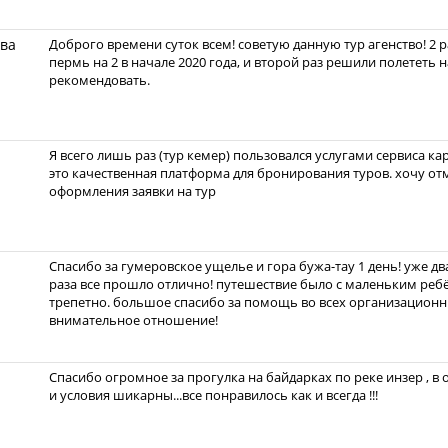
ва
Доброго времени суток всем! советую данную тур агенство! 2 
пермь на 2 в начале 2020 года, и второй раз решили полететь 
рекомендовать.
Я всего лишь раз (тур кемер) пользовался услугами сервиса кар
это качественная платформа для бронирования туров. хочу от
оформления заявки на тур
Спасибо за гумеровское ущелье и гора бужа-тау 1 день! уже д
раза все прошло отлично! путешествие было с маленьким реб
трепетно. большое спасибо за помощь во всех организационн
внимательное отношение!
Спасибо огромное за прогулка на байдарках по реке инзер , в 
и условия шикарны...все понравилось как и всегда !!!