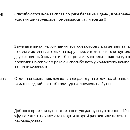
ов
Спасибо огромное за сплав по реке белая на 1 день , в очередн
условия шикарны...все понравилось как и всегда !!!
Замечательная туркомпания. вот уже который раз летаем за г
любим и активный отдых на пару дней. и в этот раз тоже купил
дружественный коллектив. быстро и моментально нашли тур п
прогулки на сапах по реке ай. спасибо всему коллективу камп
вашими услугами .
ков
Отличная компания, делают свою работу на отлично, обращаем
вам, последний раз выбрали тур на иремель на 2 дня
Доброго времени суток всем! советую данную тур агенство! 2 
уфу на 2 дня в начале 2020 года, и второй раз решили полететь
рекомендовать.