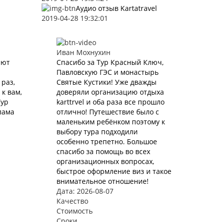
Аудио отзыв Kartatravel
2019-04-28 19:32:01
Иван Мохнухин
ают
Спасибо за Тур Красный Ключ,
Павловскую ГЭС и монастырь
раз,
Святые Кустики! Уже дважды
к вам,
доверяли организацию отдыха
Тур
karttrvel и оба раза все прошло
лама
отлично! Путешествие было с
маленьким ребёнком поэтому к
выбору тура подходили
особенно трепетно. Большое
спасибо за помощь во всех
организационных вопросах,
быстрое оформление виз и такое
внимательное отношение!
Дата: 2026-08-07
Качество
Стоимость
Сроки