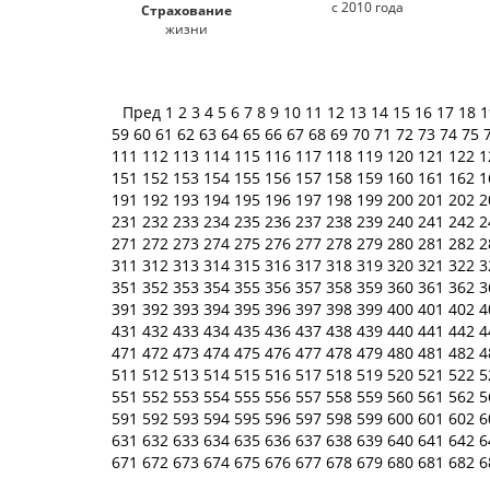
с 2010 года
Страхование
жизни
Пред
1
2
3
4
5
6
7
8
9
10
11
12
13
14
15
16
17
18
59
60
61
62
63
64
65
66
67
68
69
70
71
72
73
74
75
111
112
113
114
115
116
117
118
119
120
121
122
1
151
152
153
154
155
156
157
158
159
160
161
162
1
191
192
193
194
195
196
197
198
199
200
201
202
2
231
232
233
234
235
236
237
238
239
240
241
242
2
271
272
273
274
275
276
277
278
279
280
281
282
2
311
312
313
314
315
316
317
318
319
320
321
322
3
351
352
353
354
355
356
357
358
359
360
361
362
3
391
392
393
394
395
396
397
398
399
400
401
402
4
431
432
433
434
435
436
437
438
439
440
441
442
4
471
472
473
474
475
476
477
478
479
480
481
482
4
511
512
513
514
515
516
517
518
519
520
521
522
5
551
552
553
554
555
556
557
558
559
560
561
562
5
591
592
593
594
595
596
597
598
599
600
601
602
6
631
632
633
634
635
636
637
638
639
640
641
642
6
671
672
673
674
675
676
677
678
679
680
681
682
6