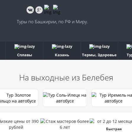
Туры по Башкирии, по РФ и Миру.
Сплавы
Казань
Термы, Здоровье
Ту
На выходные
из Белебея
Быстрая