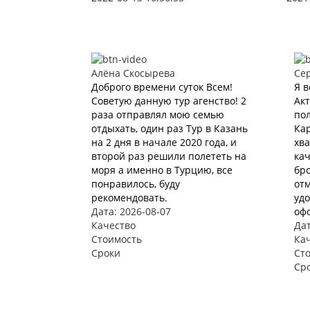
Алёна Скосырева
Се
Доброго времени суток Всем!
Я в
Советую данную тур агенство! 2
Акт
раза отправлял мою семью
пол
отдыхать, один раз Тур в Казань
Кар
на 2 дня в начале 2020 года, и
хва
второй раз решили полететь на
ка
моря а именно в Турцию, все
бро
понравилось, буду
отм
рекомендовать.
удо
Дата: 2026-08-07
офо
Качество
Дат
Стоимость
Ка
Сроки
Ст
Ср