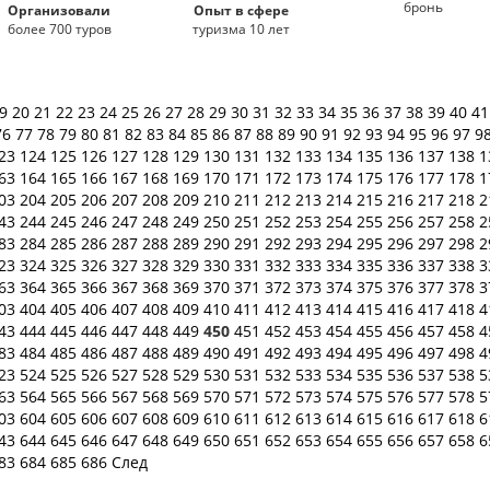
бронь
Организовали
Опыт в сфере
более 700 туров
туризма 10 лет
19
20
21
22
23
24
25
26
27
28
29
30
31
32
33
34
35
36
37
38
39
40
4
76
77
78
79
80
81
82
83
84
85
86
87
88
89
90
91
92
93
94
95
96
97
9
23
124
125
126
127
128
129
130
131
132
133
134
135
136
137
138
1
63
164
165
166
167
168
169
170
171
172
173
174
175
176
177
178
1
03
204
205
206
207
208
209
210
211
212
213
214
215
216
217
218
2
43
244
245
246
247
248
249
250
251
252
253
254
255
256
257
258
2
83
284
285
286
287
288
289
290
291
292
293
294
295
296
297
298
2
23
324
325
326
327
328
329
330
331
332
333
334
335
336
337
338
3
63
364
365
366
367
368
369
370
371
372
373
374
375
376
377
378
3
03
404
405
406
407
408
409
410
411
412
413
414
415
416
417
418
4
43
444
445
446
447
448
449
450
451
452
453
454
455
456
457
458
4
83
484
485
486
487
488
489
490
491
492
493
494
495
496
497
498
4
23
524
525
526
527
528
529
530
531
532
533
534
535
536
537
538
5
63
564
565
566
567
568
569
570
571
572
573
574
575
576
577
578
5
03
604
605
606
607
608
609
610
611
612
613
614
615
616
617
618
6
43
644
645
646
647
648
649
650
651
652
653
654
655
656
657
658
6
83
684
685
686
След