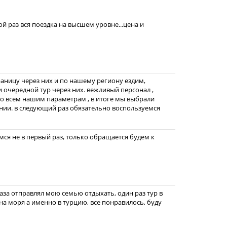
ой раз вся поездка на высшем уровне...цена и
раницу через них и по нашему региону ездим,
и очередной тур через них. вежливый персонал ,
о всем нашим параметрам , в итоге мы выбрали
ании. в следующий раз обязательно воспользуемся
ся не в первый раз, только обращается будем к
раза отправлял мою семью отдыхать, один раз тур в
 на моря а именно в турцию, все понравилось, буду