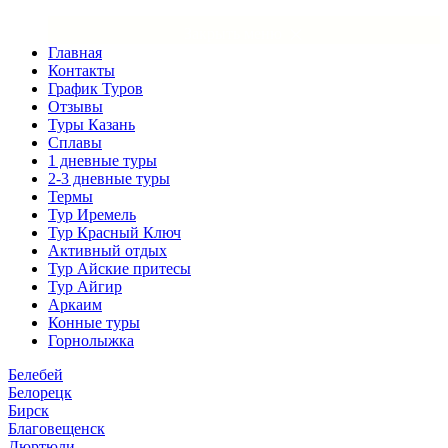
×
Закрыть меню
Главная
Контакты
График Туров
Отзывы
Туры Казань
Сплавы
1 дневные туры
2-3 дневные туры
Термы
Тур Иремель
Тур Красный Ключ
Активный отдых
Тур Айские притесы
Тур Айгир
Аркаим
Конные туры
Горнолыжка
Белебей
Белорецк
Бирск
Благовещенск
Дюртюли