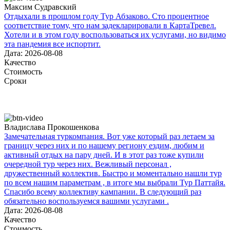
Максим Судравский
Отдыхали в прошлом году Тур Абзаково. Сто процентное
соответствие тому, что нам задекларировали в КартаТревел.
Хотели и в этом году воспользоваться их услугами, но видимо
эта пандемия все испортит.
Дата: 2026-08-08
Качество
Стоимость
Сроки
Владислава Прокошенкова
Замечательная туркомпания. Вот уже который раз летаем за
границу через них и по нашему региону ездим, любим и
активный отдых на пару дней. И в этот раз тоже купили
очередной тур через них. Вежливый персонал ,
дружественный коллектив. Быстро и моментально нашли тур
по всем нашим параметрам , в итоге мы выбрали Тур Паттайя.
Спасибо всему коллективу кампании. В следующий раз
обязательно воспользуемся вашими услугами .
Дата: 2026-08-08
Качество
Стоимость