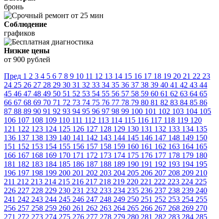
бронь
Соблюдение
графиков
Низкие цены
от 900 рублей
Пред
1
2
3
4
5
6
7
8
9
10
11
12
13
14
15
16
17
18
19
20
21
22
23
24
25
26
27
28
29
30
31
32
33
34
35
36
37
38
39
40
41
42
43
44
45
46
47
48
49
50
51
52
53
54
55
56
57
58
59
60
61
62
63
64
65
66
67
68
69
70
71
72
73
74
75
76
77
78
79
80
81
82
83
84
85
86
87
88
89
90
91
92
93
94
95
96
97
98
99
100
101
102
103
104
105
106
107
108
109
110
111
112
113
114
115
116
117
118
119
120
121
122
123
124
125
126
127
128
129
130
131
132
133
134
135
136
137
138
139
140
141
142
143
144
145
146
147
148
149
150
151
152
153
154
155
156
157
158
159
160
161
162
163
164
165
166
167
168
169
170
171
172
173
174
175
176
177
178
179
180
181
182
183
184
185
186
187
188
189
190
191
192
193
194
195
196
197
198
199
200
201
202
203
204
205
206
207
208
209
210
211
212
213
214
215
216
217
218
219
220
221
222
223
224
225
226
227
228
229
230
231
232
233
234
235
236
237
238
239
240
241
242
243
244
245
246
247
248
249
250
251
252
253
254
255
256
257
258
259
260
261
262
263
264
265
266
267
268
269
270
271
272
273
274
275
276
277
278
279
280
281
282
283
284
285