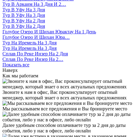
Тур В Аркаим На 3 Дня И 2…
Тур В Уфу На 3 Дня
Тур В Уфу На 3 Дня
Тур В Уфу На 2 Дня
Тур В Уфу На 2 Дня
Голубое Озеро И Шихан Юрактау На 1 День
Голубое Озеро И Шихан Юра…
Тур На Иремель На 3 Дня
Тур На Иремель На 3 Дня
Сплав По Реке Инзер На 2 Дня
Сплав По Реке Инзер На 2…
Показать все
Наверх
Как мы работаем
Звоните к нам в офис, Вас проконсультирует опытный
менеджер, который знает о всех актуальных предложениях
Мы рассказываем все предложения и Вы бронируете место
Далее удобным способом оплачиваете тур за 2 дня до даты
события, либо у нас в офисе, либо онлайн