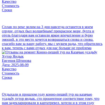
Качество
Стоимость
Сроки
Сплав по реке зилим на 3 дня навсегда останется в моем
сердце, отдых был волшебным! прекрасное море, бухта и
отель благодаря вам оставили яркое впечатление и бурю
эмоций. в это место хочется возвращаться снова и снова.
спасибо вам за вашу работу. мы с мужем рады, что обратились
к вам. теперь с вами отдых для нас больше не проблема
Евгения Штинова
Дата: 2025-08-09
Качество
Стоимость
Сроки
Отдыхали в прошлом году конно-пеший тур на казачью
усадьбу хутор яндык. сто процентное соответствие тому, что
нам задекларировали в картатревел. хотели и в этом году