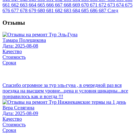
661
662
663
664
665
666
667
668
669
670
671
672
673
674
675
676
677
678
679
680
681
682
683
684
685
686
687
След
Отзывы
Тамара Полещикова
Дата: 2025-08-08
Качество
Стоимость
Сроки
Спасибо огромное за тур эль-гуна , в очередной раз вся
поездка на высшем уровне...цена и условия шикарны...все
понравилось как и всегда !!!
Вера Селягина
Дата: 2025-08-09
Качество
Стоимость
Сроки