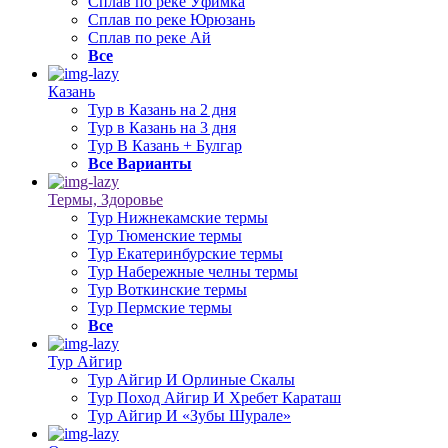
Сплав по реке Уфимка
Сплав по реке Юрюзань
Сплав по реке Ай
Все
Казань
Тур в Казань на 2 дня
Тур в Казань на 3 дня
Тур В Казань + Булгар
Все Варианты
Термы, Здоровье
Тур Нижнекамские термы
Тур Тюменские термы
Тур Екатеринбурские термы
Тур Набережные челны термы
Тур Воткинские термы
Тур Пермские термы
Все
Тур Айгир
Тур Айгир И Орлиные Скалы
Тур Поход Айгир И Хребет Караташ
Тур Айгир И «Зубы Шурале»