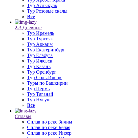
Тур Аслыкуль
Тур Розовые скалы
Все
2-3 Дневные
Тур Иремель
Тур Тургояк
Тур Аркаим
Тур Екатеринбург
Тур Елабуга
Тур Ижевск
Тур Казань
Тур Оренбург
Тур Соль-Илецк
Туры по Башкирии
Тур Пермь
Тур Таганай
Тур Нугуш
Все
Сплавы
Сплав по реке Зилим
Сплав по реке Белая
Сплав по реке Инзер