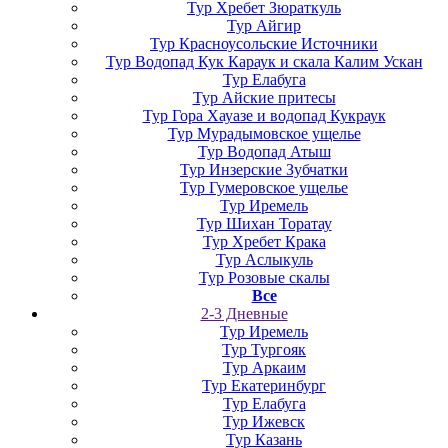
Тур Хребет Зюраткуль
Тур Айгир
Тур Красноусольские Источники
Тур Водопад Кук Караук и скала Калим Ускан
Тур Елабуга
Тур Айские притесы
Тур Гора Хауазе и водопад Кукраук
Тур Мурадымовское ущелье
Тур Водопад Атыш
Тур Инзерские Зубчатки
Тур Гумеровское ущелье
Тур Иремель
Тур Шихан Торатау
Тур Хребет Крака
Тур Аслыкуль
Тур Розовые скалы
Все
2-3 Дневные
Тур Иремель
Тур Тургояк
Тур Аркаим
Тур Екатеринбург
Тур Елабуга
Тур Ижевск
Тур Казань