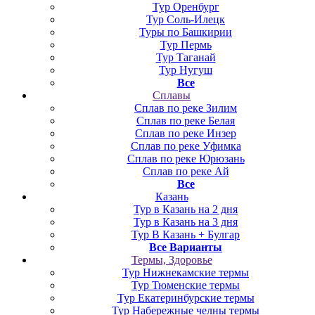
Тур Оренбург
Тур Соль-Илецк
Туры по Башкирии
Тур Пермь
Тур Таганай
Тур Нугуш
Все
Сплавы
Сплав по реке Зилим
Сплав по реке Белая
Сплав по реке Инзер
Сплав по реке Уфимка
Сплав по реке Юрюзань
Сплав по реке Ай
Все
Казань
Тур в Казань на 2 дня
Тур в Казань на 3 дня
Тур В Казань + Булгар
Все Варианты
Термы, Здоровье
Тур Нижнекамские термы
Тур Тюменские термы
Тур Екатеринбурские термы
Тур Набережные челны термы