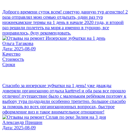
Доброго времени суток всем! советую данную тур агенство! 2
раза отправлял мою семью отдыхать, один раз тур
нижнекамские термы на 1 день в начале 2020 года, и второй
раз решили полететь на моря а именно в турцию, все
понравилось, буду рекомендовать.
Ольга Тагакова
Дата: 2025-08-09
Качество
Стоимость
Сроки
Спасибо за инзерские зубчатки на 1 день! уже дважды
доверяли организацию отдыха karttrvel и оба раза все прошло
отлично! путешествие было с маленьким ребёнком поэтому к
выбору тура подходили особенно трепетно. большое спасибо
за помощь во всех организационных вопросах, быстрое
оформление виз и такое внимательное отношение!
Александр Пришин
Дата: 2025-08-09