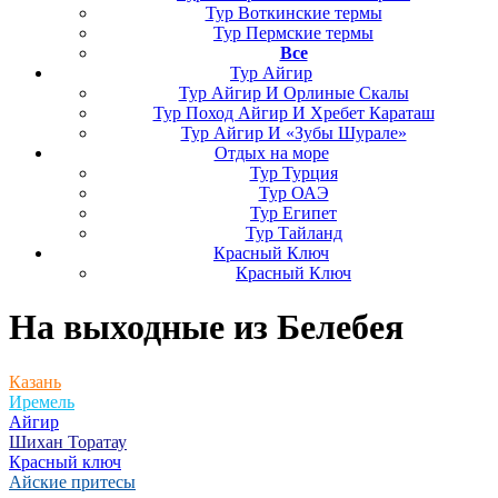
Тур Воткинские термы
Тур Пермские термы
Все
Тур Айгир
Тур Айгир И Орлиные Скалы
Тур Поход Айгир И Хребет Караташ
Тур Айгир И «Зубы Шурале»
Отдых на море
Тур Турция
Тур ОАЭ
Тур Египет
Тур Тайланд
Красный Ключ
Красный Ключ
На выходные
из Белебея
Казань
Иремель
Айгир
Шихан Торатау
Красный ключ
Айские притесы