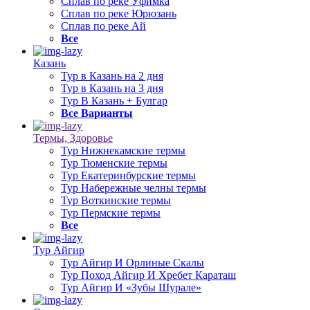
Сплав по реке Уфимка
Сплав по реке Юрюзань
Сплав по реке Ай
Все
Казань
Тур в Казань на 2 дня
Тур в Казань на 3 дня
Тур В Казань + Булгар
Все Варианты
Термы, Здоровье
Тур Нижнекамские термы
Тур Тюменские термы
Тур Екатеринбурские термы
Тур Набережные челны термы
Тур Воткинские термы
Тур Пермские термы
Все
Тур Айгир
Тур Айгир И Орлиные Скалы
Тур Поход Айгир И Хребет Караташ
Тур Айгир И «Зубы Шурале»