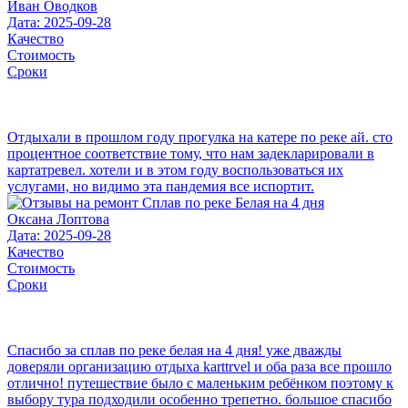
Иван Оводков
Дата: 2025-09-28
Качество
Стоимость
Сроки
Отдыхали в прошлом году прогулка на катере по реке ай. сто
процентное соответствие тому, что нам задекларировали в
картатревел. хотели и в этом году воспользоваться их
услугами, но видимо эта пандемия все испортит.
Оксана Лоптова
Дата: 2025-09-28
Качество
Стоимость
Сроки
Спасибо за сплав по реке белая на 4 дня! уже дважды
доверяли организацию отдыха karttrvel и оба раза все прошло
отлично! путешествие было с маленьким ребёнком поэтому к
выбору тура подходили особенно трепетно. большое спасибо