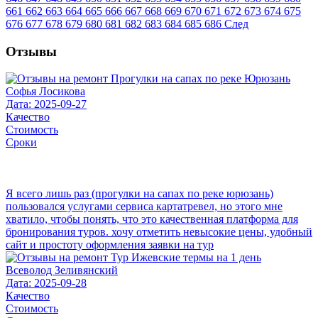
661
662
663
664
665
666
667
668
669
670
671
672
673
674
675
676
677
678
679
680
681
682
683
684
685
686
След
Отзывы
Софья Лосикова
Дата: 2025-09-27
Качество
Стоимость
Сроки
Я всего лишь раз (прогулки на сапах по реке юрюзань)
пользовался услугами сервиса картатревел, но этого мне
хватило, чтобы понять, что это качественная платформа для
бронирования туров. хочу отметить невысокие цены, удобный
сайт и простоту оформления заявки на тур
Всеволод Зеливянский
Дата: 2025-09-28
Качество
Стоимость