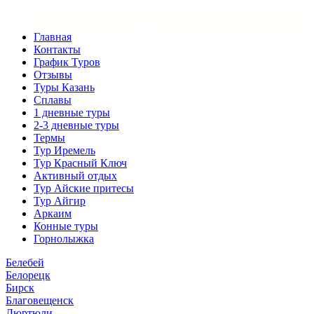
×
Закрыть меню
Главная
Контакты
График Туров
Отзывы
Туры Казань
Сплавы
1 дневные туры
2-3 дневные туры
Термы
Тур Иремель
Тур Красный Ключ
Активный отдых
Тур Айские притесы
Тур Айгир
Аркаим
Конные туры
Горнолыжка
Белебей
Белорецк
Бирск
Благовещенск
Дюртюли