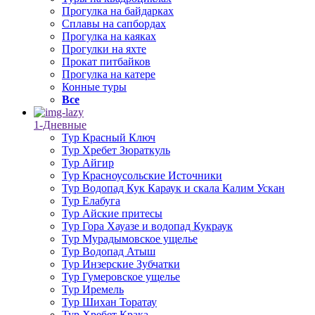
Прогулка на байдарках
Сплавы на сапбордах
Прогулка на каяках
Прогулки на яхте
Прокат питбайков
Прогулка на катере
Конные туры
Все
1-Дневные
Тур Красный Ключ
Тур Хребет Зюраткуль
Тур Айгир
Тур Красноусольские Источники
Тур Водопад Кук Караук и скала Калим Ускан
Тур Елабуга
Тур Айские притесы
Тур Гора Хауазе и водопад Кукраук
Тур Мурадымовское ущелье
Тур Водопад Атыш
Тур Инзерские Зубчатки
Тур Гумеровское ущелье
Тур Иремель
Тур Шихан Торатау
Тур Хребет Крака