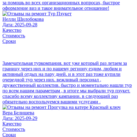
за помощь во всех организационных вопросах, быстрое
оформление виз и такое внимательное отношение!
Нелли Шилобокова
Дата: 2025-09-28
Качество
Стоимость
Сроки
Замечательная туркомпания. вот уже который раз летаем за
границу через них и по нашему региону ездим, любим и
активный отдых на пару дней. и в этот раз тоже купили
очередной тур через них. вежливый персонал ,
дружественный коллектив. быстро и моментально нашли тур
по всем нашим параметрам , в итоге мы выбрали тур пхукет.
спасибо всему коллективу кампании. в следующий раз
обязательно воспользуемся вашими услугами .
Вера Белишева
Дата: 2025-09-29
Качество
Стоимость
Сроки