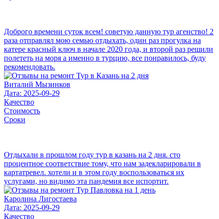
Доброго времени суток всем! советую данную тур агенство! 2
раза отправлял мою семью отдыхать, один раз прогулка на
катере красный ключ в начале 2020 года, и второй раз решили
полететь на моря а именно в турцию, все понравилось, буду
рекомендовать.
Виталий Мызинков
Дата: 2025-09-29
Качество
Стоимость
Сроки
Отдыхали в прошлом году тур в казань на 2 дня. сто
процентное соответствие тому, что нам задекларировали в
картатревел. хотели и в этом году воспользоваться их
услугами, но видимо эта пандемия все испортит.
Каролина Лигостаева
Дата: 2025-09-29
Качество