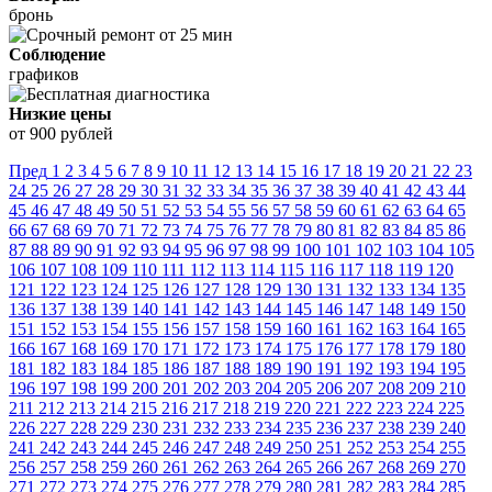
бронь
Соблюдение
графиков
Низкие цены
от 900 рублей
Пред
1
2
3
4
5
6
7
8
9
10
11
12
13
14
15
16
17
18
19
20
21
22
23
24
25
26
27
28
29
30
31
32
33
34
35
36
37
38
39
40
41
42
43
44
45
46
47
48
49
50
51
52
53
54
55
56
57
58
59
60
61
62
63
64
65
66
67
68
69
70
71
72
73
74
75
76
77
78
79
80
81
82
83
84
85
86
87
88
89
90
91
92
93
94
95
96
97
98
99
100
101
102
103
104
105
106
107
108
109
110
111
112
113
114
115
116
117
118
119
120
121
122
123
124
125
126
127
128
129
130
131
132
133
134
135
136
137
138
139
140
141
142
143
144
145
146
147
148
149
150
151
152
153
154
155
156
157
158
159
160
161
162
163
164
165
166
167
168
169
170
171
172
173
174
175
176
177
178
179
180
181
182
183
184
185
186
187
188
189
190
191
192
193
194
195
196
197
198
199
200
201
202
203
204
205
206
207
208
209
210
211
212
213
214
215
216
217
218
219
220
221
222
223
224
225
226
227
228
229
230
231
232
233
234
235
236
237
238
239
240
241
242
243
244
245
246
247
248
249
250
251
252
253
254
255
256
257
258
259
260
261
262
263
264
265
266
267
268
269
270
271
272
273
274
275
276
277
278
279
280
281
282
283
284
285