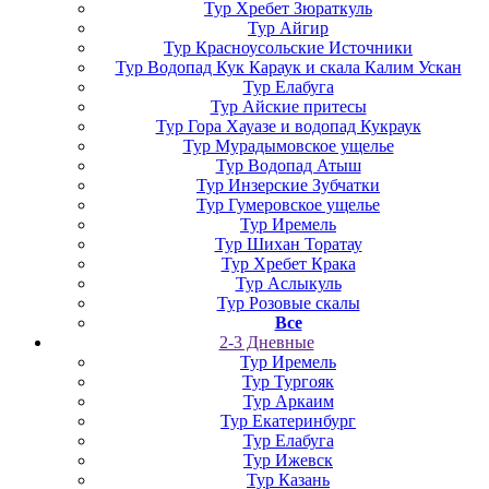
Тур Хребет Зюраткуль
Тур Айгир
Тур Красноусольские Источники
Тур Водопад Кук Караук и скала Калим Ускан
Тур Елабуга
Тур Айские притесы
Тур Гора Хауазе и водопад Кукраук
Тур Мурадымовское ущелье
Тур Водопад Атыш
Тур Инзерские Зубчатки
Тур Гумеровское ущелье
Тур Иремель
Тур Шихан Торатау
Тур Хребет Крака
Тур Аслыкуль
Тур Розовые скалы
Все
2-3 Дневные
Тур Иремель
Тур Тургояк
Тур Аркаим
Тур Екатеринбург
Тур Елабуга
Тур Ижевск
Тур Казань