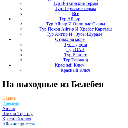
Тур Воткинские термы
Тур Пермские термы
Все
Тур Айгир
Тур Айгир И Орлиные Скалы
Тур Поход Айгир И Хребет Караташ
Тур Айгир И «Зубы Шурале»
Отдых на море
Тур Турция
Тур ОАЭ
Тур Египет
Тур Тайланд
Красный Ключ
Красный Ключ
На выходные
из Белебея
Казань
Иремель
Айгир
Шихан Торатау
Красный ключ
Айские притесы