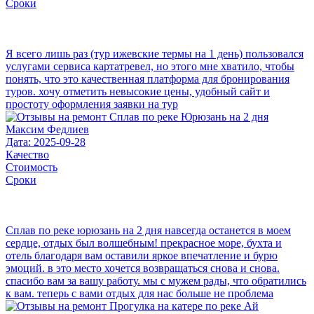
Сроки
Я всего лишь раз (тур ижевские термы на 1 день) пользовался
услугами сервиса картатревел, но этого мне хватило, чтобы
понять, что это качественная платформа для бронирования
туров. хочу отметить невысокие цены, удобный сайт и
простоту оформления заявки на тур
Максим Федлиев
Дата: 2025-09-28
Качество
Стоимость
Сроки
Сплав по реке юрюзань на 2 дня навсегда останется в моем
сердце, отдых был волшебным! прекрасное море, бухта и
отель благодаря вам оставили яркое впечатление и бурю
эмоций. в это место хочется возвращаться снова и снова.
спасибо вам за вашу работу. мы с мужем рады, что обратились
к вам. теперь с вами отдых для нас больше не проблема