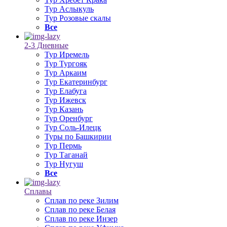
Тур Аслыкуль
Тур Розовые скалы
Все
2-3 Дневные
Тур Иремель
Тур Тургояк
Тур Аркаим
Тур Екатеринбург
Тур Елабуга
Тур Ижевск
Тур Казань
Тур Оренбург
Тур Соль-Илецк
Туры по Башкирии
Тур Пермь
Тур Таганай
Тур Нугуш
Все
Сплавы
Сплав по реке Зилим
Сплав по реке Белая
Сплав по реке Инзер