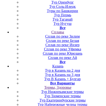
Тур Оренбург
Тур Соль-Илецк
Туры по Башкирии
Тур Пермь
Тур Таганай
Тур Нугуш
Все
Сплавы
Сплав по реке Зилим
Сплав по реке Белая
Сплав по реке Инзер
Сплав по реке Уфимка
Сплав по реке Юрюзань
Сплав по реке Ай
Все
Казань
Тур в Казань на 2 дня
Тур в Казань на 3 дня
Тур В Казань + Булгар
Все Варианты
Термы, Здоровье
Тур Нижнекамские термы
Тур Тюменские термы
Тур Екатеринбурские термы
Тур Набережные челны термы