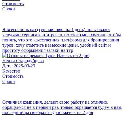
Стоимость
Сроки
Я всего лишь раз (тур павловка на 1 день) пользовался
услугами сервиса картатревел, но этого мне хватило, чтобы
понять, что это качественная платформа для бронирования
туров. хочу отметить невысокие цены, удобный сайт и
простоту оформления заявки на тур
Нелли Стародубцева
Дата: 2025-09-29
Качество
Стоимость
Сроки
Отличная компания, делают свою работу на отлично,
обращаемся не в первый раз, только обращается будем к вам,
последний раз выбрали тур в ижевск на 2 дня