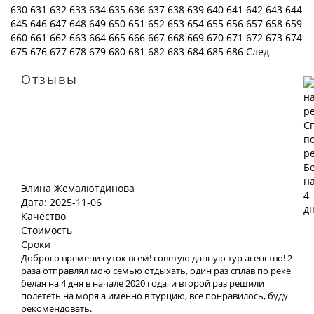
630
631
632
633
634
635
636
637
638
639
640
641
642
643
644
645
646
647
648
649
650
651
652
653
654
655
656
657
658
659
660
661
662
663
664
665
666
667
668
669
670
671
672
673
674
675
676
677
678
679
680
681
682
683
684
685
686
След
Отзывы
Элина Жемалютдинова
Дата: 2025-11-06
Качество
Стоимость
Сроки
Доброго времени суток всем! советую данную тур агенство! 2
раза отправлял мою семью отдыхать, один раз сплав по реке
белая на 4 дня в начале 2020 года, и второй раз решили
полететь на моря а именно в турцию, все понравилось, буду
рекомендовать.