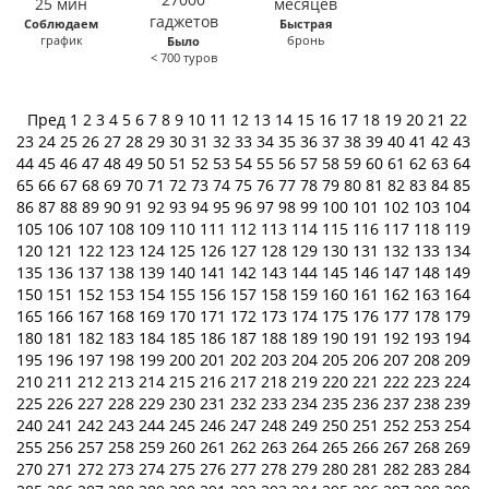
Соблюдаем
Быстрая
график
бронь
Было
< 700 туров
Пред
1
2
3
4
5
6
7
8
9
10
11
12
13
14
15
16
17
18
19
20
21
22
23
24
25
26
27
28
29
30
31
32
33
34
35
36
37
38
39
40
41
42
43
44
45
46
47
48
49
50
51
52
53
54
55
56
57
58
59
60
61
62
63
64
65
66
67
68
69
70
71
72
73
74
75
76
77
78
79
80
81
82
83
84
85
86
87
88
89
90
91
92
93
94
95
96
97
98
99
100
101
102
103
104
105
106
107
108
109
110
111
112
113
114
115
116
117
118
119
120
121
122
123
124
125
126
127
128
129
130
131
132
133
134
135
136
137
138
139
140
141
142
143
144
145
146
147
148
149
150
151
152
153
154
155
156
157
158
159
160
161
162
163
164
165
166
167
168
169
170
171
172
173
174
175
176
177
178
179
180
181
182
183
184
185
186
187
188
189
190
191
192
193
194
195
196
197
198
199
200
201
202
203
204
205
206
207
208
209
210
211
212
213
214
215
216
217
218
219
220
221
222
223
224
225
226
227
228
229
230
231
232
233
234
235
236
237
238
239
240
241
242
243
244
245
246
247
248
249
250
251
252
253
254
255
256
257
258
259
260
261
262
263
264
265
266
267
268
269
270
271
272
273
274
275
276
277
278
279
280
281
282
283
284