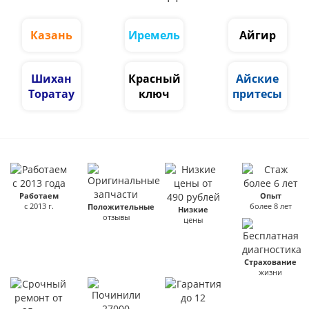
Казань
Иремель
Айгир
Шихан
Красный
Айские
Торатау
ключ
притесы
Работаем
Опыт
с 2013 г.
более 8 лет
Положительные
Низкие
отзывы
цены
Страхование
жизни