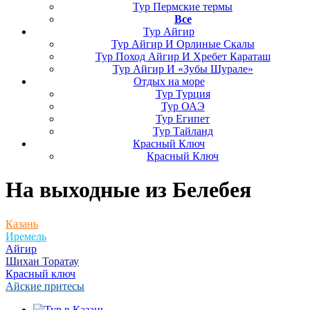
Тур Пермские термы
Все
Тур Айгир
Тур Айгир И Орлиные Скалы
Тур Поход Айгир И Хребет Караташ
Тур Айгир И «Зубы Шурале»
Отдых на море
Тур Турция
Тур ОАЭ
Тур Египет
Тур Тайланд
Красный Ключ
Красный Ключ
На выходные
из Белебея
Казань
Иремель
Айгир
Шихан Торатау
Красный ключ
Айские притесы