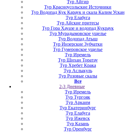
Тур Айгир
Тур Красноусольские Источники
Тур Водопад Кук Караук и скала Калим Ускан
Тур Елабуга
Тур Айские притесы
Тур Гора Хауазе и водопад Кукраук
Тур Мурадымовское ущелье
Тур Водопад Атыш
Тур Инзерские Зубчатки
Тур Гумеровское ущелье
Тур Иремель
Тур Шихан Торатау
Тур Хребет Крака
Тур Аслыкуль
Тур Розовые скалы
Все
2-3 Дневные
Тур Иремель
Тур Тургояк
Тур Аркаим
Тур Екатеринбург
Тур Елабуга
Тур Ижевск
Тур Казань
Тур Оренбург