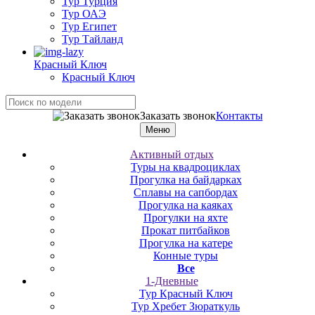
Тур Турция
Тур ОАЭ
Тур Египет
Тур Тайланд
Красный Ключ
Красный Ключ
Заказать звонок
Контакты
Меню
Активный отдых
Туры на квадроциклах
Прогулка на байдарках
Сплавы на сапбордах
Прогулка на каяках
Прогулки на яхте
Прокат питбайков
Прогулка на катере
Конные туры
Все
1-Дневные
Тур Красный Ключ
Тур Хребет Зюраткуль