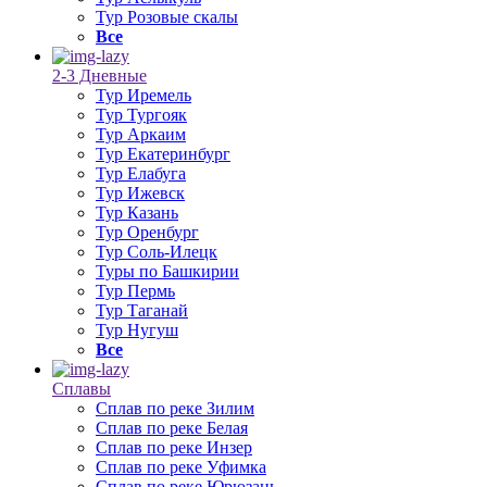
Тур Розовые скалы
Все
2-3 Дневные
Тур Иремель
Тур Тургояк
Тур Аркаим
Тур Екатеринбург
Тур Елабуга
Тур Ижевск
Тур Казань
Тур Оренбург
Тур Соль-Илецк
Туры по Башкирии
Тур Пермь
Тур Таганай
Тур Нугуш
Все
Сплавы
Сплав по реке Зилим
Сплав по реке Белая
Сплав по реке Инзер
Сплав по реке Уфимка
Сплав по реке Юрюзань