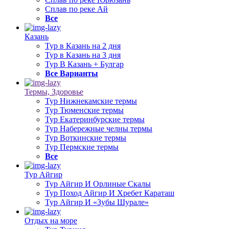
Сплав по реке Ай
Все
Казань
Тур в Казань на 2 дня
Тур в Казань на 3 дня
Тур В Казань + Булгар
Все Варианты
Термы, Здоровье
Тур Нижнекамские термы
Тур Тюменские термы
Тур Екатеринбурские термы
Тур Набережные челны термы
Тур Воткинские термы
Тур Пермские термы
Все
Тур Айгир
Тур Айгир И Орлиные Скалы
Тур Поход Айгир И Хребет Караташ
Тур Айгир И «Зубы Шурале»
Отдых на море