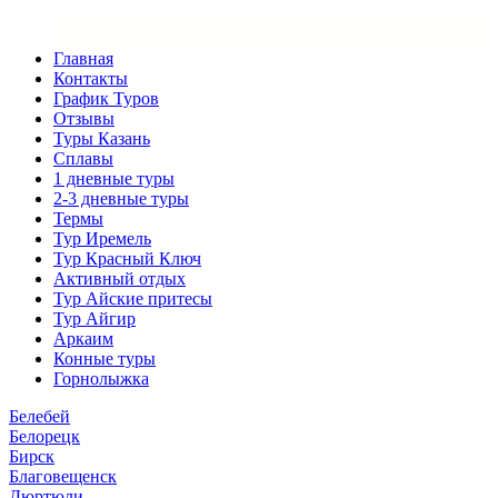
×
Закрыть меню
Главная
Контакты
График Туров
Отзывы
Туры Казань
Сплавы
1 дневные туры
2-3 дневные туры
Термы
Тур Иремель
Тур Красный Ключ
Активный отдых
Тур Айские притесы
Тур Айгир
Аркаим
Конные туры
Горнолыжка
Белебей
Белорецк
Бирск
Благовещенск
Дюртюли