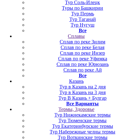
Тур Соль-Илецк
Туры по Башкирии
Тур Пермь
Тур Таганай
Тур Нугуш
Все
Сплавы
Сплав по реке Зилим
Сплав по реке Белая
Сплав по реке Инзер
Сплав по реке Уфимка
Сплав по реке Юрюзань
Сплав по реке Ай
Все
Казань
Тур в Казань на 2 дня
Тур в Казань на 3 дня
Тур В Казань + Булгар
Все Варианты
Термы, Здоровье
Тур Нижнекамские термы
Тур Тюменские термы
Тур Екатеринбурские термы
Тур Набережные челны термы
Тур Воткинские термы