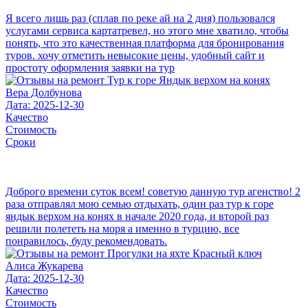
Я всего лишь раз (сплав по реке ай на 2 дня) пользовался
услугами сервиса картатревел, но этого мне хватило, чтобы
понять, что это качественная платформа для бронирования
туров. хочу отметить невысокие цены, удобный сайт и
простоту оформления заявки на тур
Вера Долбунова
Дата: 2025-12-30
Качество
Стоимость
Сроки
Доброго времени суток всем! советую данную тур агенство! 2
раза отправлял мою семью отдыхать, один раз тур к горе
яндык верхом на конях в начале 2020 года, и второй раз
решили полететь на моря а именно в турцию, все
понравилось, буду рекомендовать.
Алиса Жукарева
Дата: 2025-12-30
Качество
Стоимость