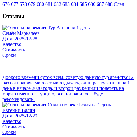
676
677
678
679
680
681
682
683
684
685
686
687
688
След
Отзывы
Семён Маркадеев
Дата: 2025-12-28
Качество
Стоимость
Сроки
Доброго времени суток всем! советую данную тур агенство! 2
раза отправлял мою семью отдыхать, один раз тур атыш на 1
день в начале 2020 года, и второй раз решили полететь на
моря а именно в турцию, все понравилось, буду
рекомендовать.
Евгений Валин
Дата: 2025-12-29
Качество
Стоимость
Сроки