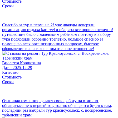
Стоимость
Сроки
Спасибо за тур в пермь на 2! уже дважды доверяли
организацию отдыха karttrvel и оба раза все прошло отлично!
путешествие было с маленьким ребёнком поэтому к выбору
тура подходили особенно трепетно. большое спасибо за
помощь во всех организационных вопросах, быстрое
оформление виз и такое внимательное отношение!
Виолетта Корнюхина
Дата: 2025-12-29
Качество
Стоимость
Сроки
Отличная компания, делают свою работу на отлично,
обращаемся не в первый раз, только обращается будем к вам,
последний раз выбрали тур красноусольск, с. воскресенское,
табынский храм