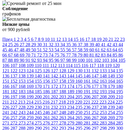
Соблюдение
графиков
Низкие цены
от 900 рублей
Пред
1
2
3
4
5
6
7
8
9
10
11
12
13
14
15
16
17
18
19
20
21
22
23
24
25
26
27
28
29
30
31
32
33
34
35
36
37
38
39
40
41
42
43
44
45
46
47
48
49
50
51
52
53
54
55
56
57
58
59
60
61
62
63
64
65
66
67
68
69
70
71
72
73
74
75
76
77
78
79
80
81
82
83
84
85
86
87
88
89
90
91
92
93
94
95
96
97
98
99
100
101
102
103
104
105
106
107
108
109
110
111
112
113
114
115
116
117
118
119
120
121
122
123
124
125
126
127
128
129
130
131
132
133
134
135
136
137
138
139
140
141
142
143
144
145
146
147
148
149
150
151
152
153
154
155
156
157
158
159
160
161
162
163
164
165
166
167
168
169
170
171
172
173
174
175
176
177
178
179
180
181
182
183
184
185
186
187
188
189
190
191
192
193
194
195
196
197
198
199
200
201
202
203
204
205
206
207
208
209
210
211
212
213
214
215
216
217
218
219
220
221
222
223
224
225
226
227
228
229
230
231
232
233
234
235
236
237
238
239
240
241
242
243
244
245
246
247
248
249
250
251
252
253
254
255
256
257
258
259
260
261
262
263
264
265
266
267
268
269
270
271
272
273
274
275
276
277
278
279
280
281
282
283
284
285
286
287
288
289
290
291
292
293
294
295
296
297
298
299
300