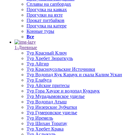
Сплавы на сапбордах
Прогулка на каяках
Прогулки на яхте
Прокат питбайков
Прогулка на катере
Конные туры
Все
1-Дневные
Тур Красный Ключ
Тур Хребет Зюраткуль
Тур Айгир
Тур Красноусольские Источники
Тур Водопад Кук Караук и скала Калим Ускан
Тур Елабуга
Тур Айские притесы
Тур Гора Хауазе и водопад Кукраук
Тур Мурадымовское ущелье
Тур Водопад Атыш
Тур Инзерские Зубчатки
Тур Гумеровское ущелье
Тур Иремель
Тур Шихан Торатау
Тур Хребет Крака
Тур Аслыкуль