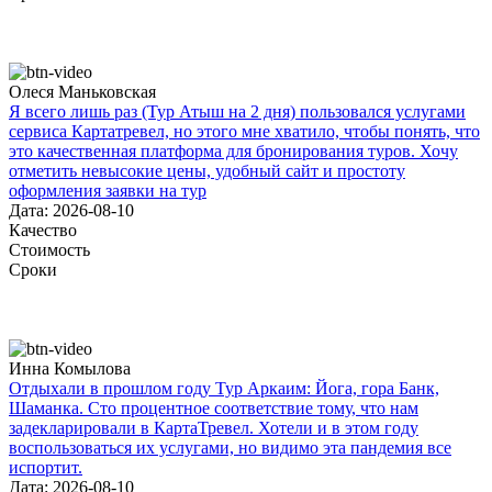
Олеся Маньковская
Я всего лишь раз (Тур Атыш на 2 дня) пользовался услугами
сервиса Картатревел, но этого мне хватило, чтобы понять, что
это качественная платформа для бронирования туров. Хочу
отметить невысокие цены, удобный сайт и простоту
оформления заявки на тур
Дата: 2026-08-10
Качество
Стоимость
Сроки
Инна Комылова
Отдыхали в прошлом году Тур Аркаим: Йога, гора Банк,
Шаманка. Сто процентное соответствие тому, что нам
задекларировали в КартаТревел. Хотели и в этом году
воспользоваться их услугами, но видимо эта пандемия все
испортит.
Дата: 2026-08-10