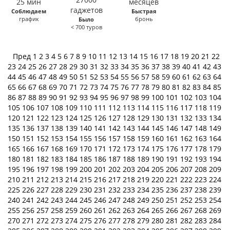
Соблюдаем
Быстрая
график
бронь
Было
< 700 туров
Пред
1
2
3
4
5
6
7
8
9
10
11
12
13
14
15
16
17
18
19
20
21
22
23
24
25
26
27
28
29
30
31
32
33
34
35
36
37
38
39
40
41
42
43
44
45
46
47
48
49
50
51
52
53
54
55
56
57
58
59
60
61
62
63
64
65
66
67
68
69
70
71
72
73
74
75
76
77
78
79
80
81
82
83
84
85
86
87
88
89
90
91
92
93
94
95
96
97
98
99
100
101
102
103
104
105
106
107
108
109
110
111
112
113
114
115
116
117
118
119
120
121
122
123
124
125
126
127
128
129
130
131
132
133
134
135
136
137
138
139
140
141
142
143
144
145
146
147
148
149
150
151
152
153
154
155
156
157
158
159
160
161
162
163
164
165
166
167
168
169
170
171
172
173
174
175
176
177
178
179
180
181
182
183
184
185
186
187
188
189
190
191
192
193
194
195
196
197
198
199
200
201
202
203
204
205
206
207
208
209
210
211
212
213
214
215
216
217
218
219
220
221
222
223
224
225
226
227
228
229
230
231
232
233
234
235
236
237
238
239
240
241
242
243
244
245
246
247
248
249
250
251
252
253
254
255
256
257
258
259
260
261
262
263
264
265
266
267
268
269
270
271
272
273
274
275
276
277
278
279
280
281
282
283
284