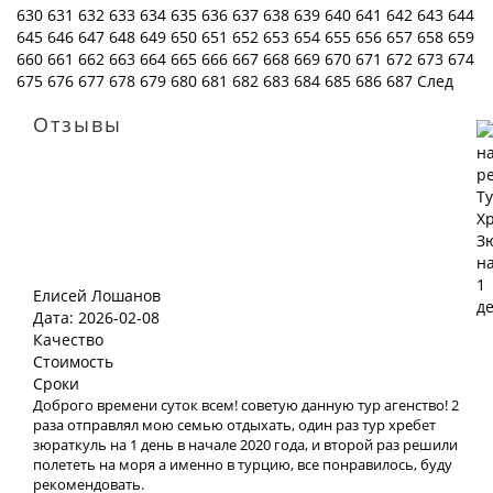
630
631
632
633
634
635
636
637
638
639
640
641
642
643
644
645
646
647
648
649
650
651
652
653
654
655
656
657
658
659
660
661
662
663
664
665
666
667
668
669
670
671
672
673
674
675
676
677
678
679
680
681
682
683
684
685
686
687
След
Отзывы
Елисей Лошанов
Дата: 2026-02-08
Качество
Стоимость
Сроки
Доброго времени суток всем! советую данную тур агенство! 2
раза отправлял мою семью отдыхать, один раз тур хребет
зюраткуль на 1 день в начале 2020 года, и второй раз решили
полететь на моря а именно в турцию, все понравилось, буду
рекомендовать.