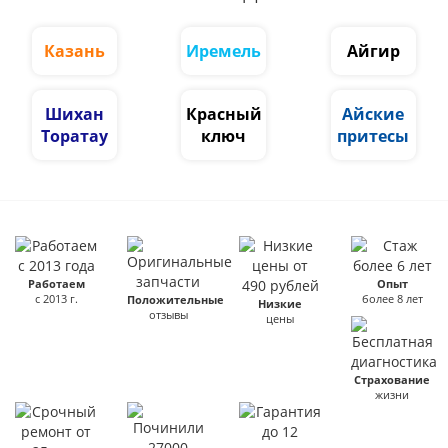
Казань
Иремель
Айгир
Шихан
Красный
Айские
Торатау
ключ
притесы
Работаем
Опыт
с 2013 г.
более 8 лет
Положительные
Низкие
отзывы
цены
Страхование
жизни