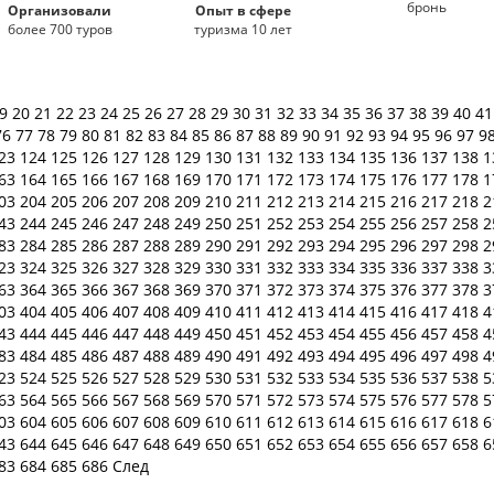
бронь
Организовали
Опыт в сфере
более 700 туров
туризма 10 лет
19
20
21
22
23
24
25
26
27
28
29
30
31
32
33
34
35
36
37
38
39
40
4
76
77
78
79
80
81
82
83
84
85
86
87
88
89
90
91
92
93
94
95
96
97
9
23
124
125
126
127
128
129
130
131
132
133
134
135
136
137
138
1
63
164
165
166
167
168
169
170
171
172
173
174
175
176
177
178
1
03
204
205
206
207
208
209
210
211
212
213
214
215
216
217
218
2
43
244
245
246
247
248
249
250
251
252
253
254
255
256
257
258
2
83
284
285
286
287
288
289
290
291
292
293
294
295
296
297
298
2
23
324
325
326
327
328
329
330
331
332
333
334
335
336
337
338
3
63
364
365
366
367
368
369
370
371
372
373
374
375
376
377
378
3
03
404
405
406
407
408
409
410
411
412
413
414
415
416
417
418
4
43
444
445
446
447
448
449
450
451
452
453
454
455
456
457
458
4
83
484
485
486
487
488
489
490
491
492
493
494
495
496
497
498
4
23
524
525
526
527
528
529
530
531
532
533
534
535
536
537
538
5
63
564
565
566
567
568
569
570
571
572
573
574
575
576
577
578
5
03
604
605
606
607
608
609
610
611
612
613
614
615
616
617
618
6
43
644
645
646
647
648
649
650
651
652
653
654
655
656
657
658
6
83
684
685
686
След