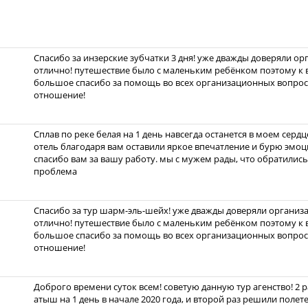
Спасибо за инзерские зубчатки 3 дня! уже дважды доверяли орг
отлично! путешествие было с маленьким ребёнком поэтому к 
большое спасибо за помощь во всех организационных вопрос
отношение!
Сплав по реке белая на 1 день навсегда останется в моем серд
отель благодаря вам оставили яркое впечатление и бурю эмоци
спасибо вам за вашу работу. мы с мужем рады, что обратились 
проблема
Спасибо за тур шарм-эль-шейх! уже дважды доверяли организац
отлично! путешествие было с маленьким ребёнком поэтому к 
большое спасибо за помощь во всех организационных вопрос
отношение!
Доброго времени суток всем! советую данную тур агенство! 2 
атыш на 1 день в начале 2020 года, и второй раз решили полет