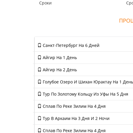
в Турцию, все понравилось, буду
нев
Сроки
Ср
рекомендовать.
про
ПРОШ
Санкт-Петербург На 6 Дней
Айгир На 1 День
Айгир На 2 День
Голубое Озеро И Шихан Юрактау На 1 Ден
Тур По Золотому Кольцу Из Уфы На 5 Дня
Сплав По Реке Зилим На 4 Дня
Тур В Аркаим На 3 Дня И 2 Ночи
Сплав По Реке Зилим На 4 Дня