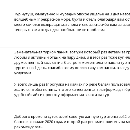
Тур нугуш, юмагузино и мурадымовское ущелье на 3 дня навсе
волшебным! прекрасное море, бухта и отель благодаря вам ос
место хочется возвращаться снова и снова. спасибо вам за ваш
теперь с вами отдых для нас больше не проблема
Замечательная туркомпания. вот уже который раз летаем за г
любим и активный отдых на пару дней. и в этот раз тоже купил
дружественный коллектив. быстро и моментально нашли тур п
тургояк на 1 день. спасибо всему коллективу кампании. в сл
услугами .
Я всего лишь раз (прогулка на каяках по реке белая) пользовал
хватило, чтобы понять, что это качественная платформа для б
удобный сайт и простоту оформления заявки на тур
Доброго времени суток всем! советую данную тур агенство! 2 
банное в начале 2020 года, и второй раз решили полететь на м
рекомендовать.