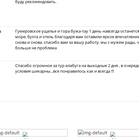
буду рекомендовать.
а
Гумеровское ущелье и гора бужа-тау 1 день навсегда останет
море, бухта и отель благодаря вам оставили яркое впечатлени
снова и снова. спасибо вам за вашу работу. мы с мужем рады, ч
больше не проблема
Спасибо огромное за тур елабуга на выходные 2 дня , в очеред
условия шикарны...все понравилось как и всегда !!!