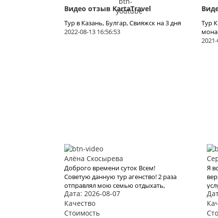
Видео отзыв KartaTravel
Виде
Тур в Казань, Булгар, Свияжск на 3 дня
Тур 
2022-08-13 16:56:53
мона
2021-
Алёна Скосырева
Се
Доброго времени суток Всем!
Я в
Советую данную тур агенство! 2 раза
вер
отправлял мою семью отдыхать,
усл
Дата: 2026-08-07
Дат
один раз Тур в Казань на 2 дня в
это
начале 2020 года, и второй раз
Качество
что
Ка
решили полететь на моря а именно
бро
Стоимость
Ст