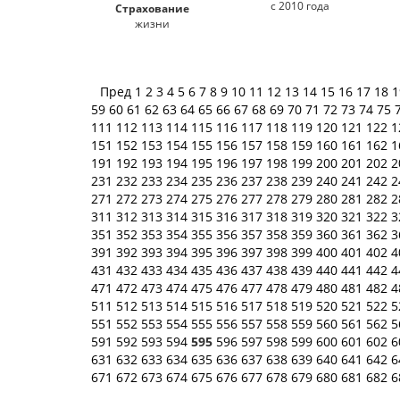
с 2010 года
Страхование
жизни
Пред
1
2
3
4
5
6
7
8
9
10
11
12
13
14
15
16
17
18
59
60
61
62
63
64
65
66
67
68
69
70
71
72
73
74
75
111
112
113
114
115
116
117
118
119
120
121
122
1
151
152
153
154
155
156
157
158
159
160
161
162
1
191
192
193
194
195
196
197
198
199
200
201
202
2
231
232
233
234
235
236
237
238
239
240
241
242
2
271
272
273
274
275
276
277
278
279
280
281
282
2
311
312
313
314
315
316
317
318
319
320
321
322
3
351
352
353
354
355
356
357
358
359
360
361
362
3
391
392
393
394
395
396
397
398
399
400
401
402
4
431
432
433
434
435
436
437
438
439
440
441
442
4
471
472
473
474
475
476
477
478
479
480
481
482
4
511
512
513
514
515
516
517
518
519
520
521
522
5
551
552
553
554
555
556
557
558
559
560
561
562
5
591
592
593
594
595
596
597
598
599
600
601
602
6
631
632
633
634
635
636
637
638
639
640
641
642
6
671
672
673
674
675
676
677
678
679
680
681
682
6