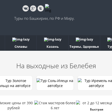
Туры по Башкирии, по РФ и Миру.
Сплавы
Казань
Термы, Здоровье
Ту
На выходные
из Белебея
Быстрая