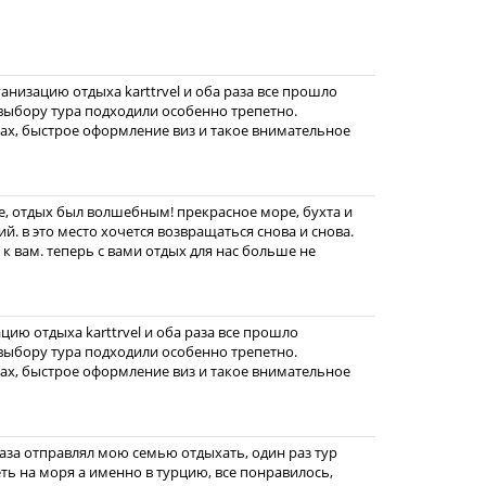
анизацию отдыха karttrvel и оба раза все прошло
выбору тура подходили особенно трепетно.
ах, быстрое оформление виз и такое внимательное
це, отдых был волшебным! прекрасное море, бухта и
й. в это место хочется возвращаться снова и снова.
к вам. теперь с вами отдых для нас больше не
ию отдыха karttrvel и оба раза все прошло
выбору тура подходили особенно трепетно.
ах, быстрое оформление виз и такое внимательное
раза отправлял мою семью отдыхать, один раз тур
еть на моря а именно в турцию, все понравилось,