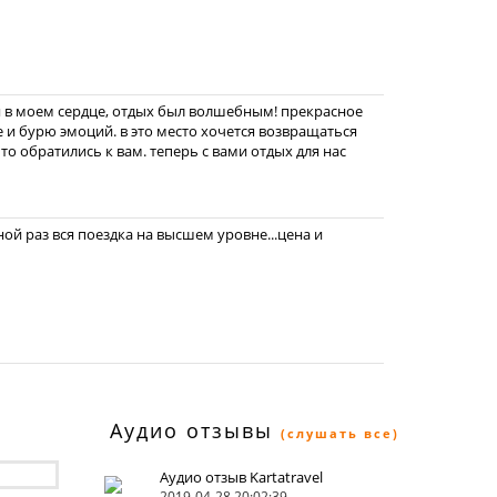
ся в моем сердце, отдых был волшебным! прекрасное
е и бурю эмоций. в это место хочется возвращаться
то обратились к вам. теперь с вами отдых для нас
ной раз вся поездка на высшем уровне...цена и
Аудио отзывы
(слушать все)
Аудио отзыв Kartatravel
2019-04-28 20:02:39