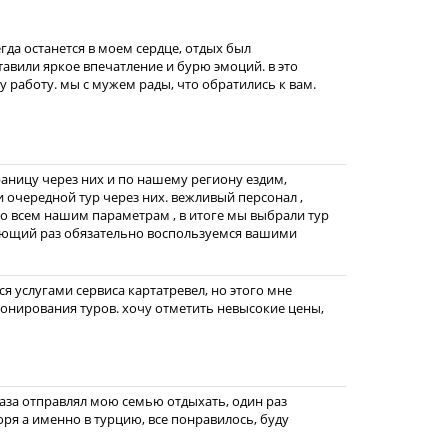
гда останется в моем сердце, отдых был
тавили яркое впечатление и бурю эмоций. в это
у работу. мы с мужем рады, что обратились к вам.
раницу через них и по нашему региону ездим,
и очередной тур через них. вежливый персонал ,
о всем нашим параметрам , в итоге мы выбрали тур
едующий раз обязательно воспользуемся вашими
ся услугами сервиса картатревел, но этого мне
ронирования туров. хочу отметить невысокие цены,
раза отправлял мою семью отдыхать, один раз
оря а именно в турцию, все понравилось, буду