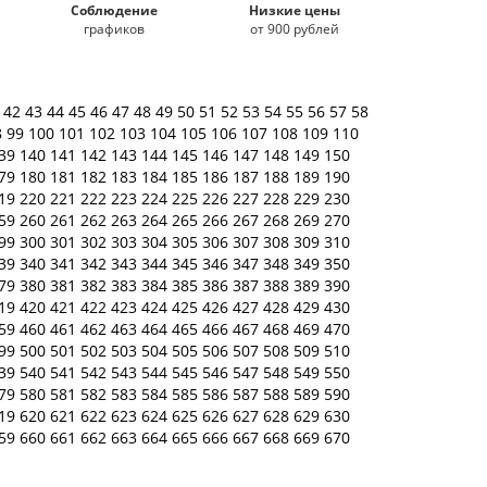
Соблюдение
Низкие цены
графиков
от 900 рублей
1
42
43
44
45
46
47
48
49
50
51
52
53
54
55
56
57
58
8
99
100
101
102
103
104
105
106
107
108
109
110
39
140
141
142
143
144
145
146
147
148
149
150
79
180
181
182
183
184
185
186
187
188
189
190
19
220
221
222
223
224
225
226
227
228
229
230
59
260
261
262
263
264
265
266
267
268
269
270
99
300
301
302
303
304
305
306
307
308
309
310
39
340
341
342
343
344
345
346
347
348
349
350
79
380
381
382
383
384
385
386
387
388
389
390
19
420
421
422
423
424
425
426
427
428
429
430
59
460
461
462
463
464
465
466
467
468
469
470
99
500
501
502
503
504
505
506
507
508
509
510
39
540
541
542
543
544
545
546
547
548
549
550
79
580
581
582
583
584
585
586
587
588
589
590
19
620
621
622
623
624
625
626
627
628
629
630
59
660
661
662
663
664
665
666
667
668
669
670