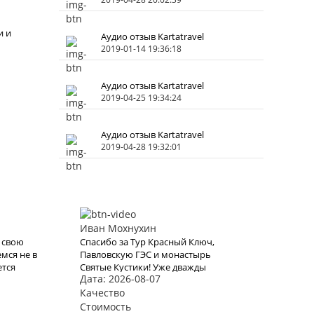
и и
Аудио отзыв Kartatravel
2019-01-14 19:36:18
Аудио отзыв Kartatravel
2019-04-25 19:34:24
Аудио отзыв Kartatravel
2019-04-28 19:32:01
Иван Мохнухин
 свою
Спасибо за Тур Красный Ключ,
мся не в
Павловскую ГЭС и монастырь
ется
Святые Кустики! Уже дважды
Дата: 2026-08-07
 выбрали
доверяли организацию отдыха
рлама
karttrvel и оба раза все прошло
Качество
отлично! Путешествие было с
Стоимость