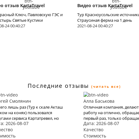
о отзыв KartaTravel
Видео отзыв KartaTravel
Красный Ключ, Павловскую ГЭС и
Тур Красноусольские источник
стырь Святые Кустики
Страусиная ферма на 1 день
08-24 00:40:27
2021-08-24 00:40:27
Последние отзывы
(читать все)
ргей Смолянин
Алла Баськова
сего лишь раз (Тур к скале Акташ
Отличная компания, делают
хом на конях) пользовался
работу на отлично, обращае
угами сервиса Картатревел, но
первый раз, только обраща
а: 2026-08-07
Дата: 2026-08-07
го мне хватило, чтобы понять,
будем к вам, последний раз
 это качественная платформа для
чество
Тур Аслыкуль и водопад Ша
Качество
нирования туров. Хочу отметить
оимость
Стоимость