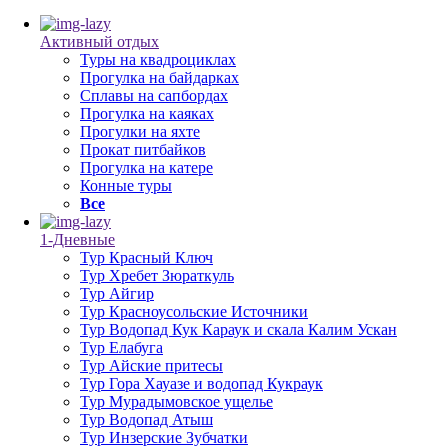
Активный отдых
Туры на квадроциклах
Прогулка на байдарках
Сплавы на сапбордах
Прогулка на каяках
Прогулки на яхте
Прокат питбайков
Прогулка на катере
Конные туры
Все
1-Дневные
Тур Красный Ключ
Тур Хребет Зюраткуль
Тур Айгир
Тур Красноусольские Источники
Тур Водопад Кук Караук и скала Калим Ускан
Тур Елабуга
Тур Айские притесы
Тур Гора Хауазе и водопад Кукраук
Тур Мурадымовское ущелье
Тур Водопад Атыш
Тур Инзерские Зубчатки