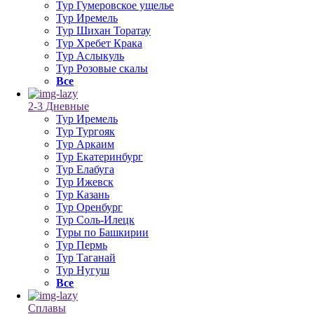
Тур Гумеровское ущелье
Тур Иремель
Тур Шихан Торатау
Тур Хребет Крака
Тур Аслыкуль
Тур Розовые скалы
Все
2-3 Дневные
Тур Иремель
Тур Тургояк
Тур Аркаим
Тур Екатеринбург
Тур Елабуга
Тур Ижевск
Тур Казань
Тур Оренбург
Тур Соль-Илецк
Туры по Башкирии
Тур Пермь
Тур Таганай
Тур Нугуш
Все
Сплавы