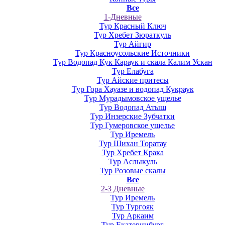
Все
1-Дневные
Тур Красный Ключ
Тур Хребет Зюраткуль
Тур Айгир
Тур Красноусольские Источники
Тур Водопад Кук Караук и скала Калим Ускан
Тур Елабуга
Тур Айские притесы
Тур Гора Хауазе и водопад Кукраук
Тур Мурадымовское ущелье
Тур Водопад Атыш
Тур Инзерские Зубчатки
Тур Гумеровское ущелье
Тур Иремель
Тур Шихан Торатау
Тур Хребет Крака
Тур Аслыкуль
Тур Розовые скалы
Все
2-3 Дневные
Тур Иремель
Тур Тургояк
Тур Аркаим
Тур Екатеринбург