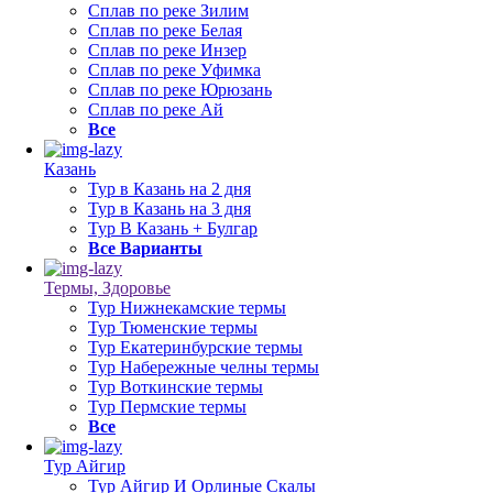
Сплав по реке Зилим
Сплав по реке Белая
Сплав по реке Инзер
Сплав по реке Уфимка
Сплав по реке Юрюзань
Сплав по реке Ай
Все
Казань
Тур в Казань на 2 дня
Тур в Казань на 3 дня
Тур В Казань + Булгар
Все Варианты
Термы, Здоровье
Тур Нижнекамские термы
Тур Тюменские термы
Тур Екатеринбурские термы
Тур Набережные челны термы
Тур Воткинские термы
Тур Пермские термы
Все
Тур Айгир
Тур Айгир И Орлиные Скалы