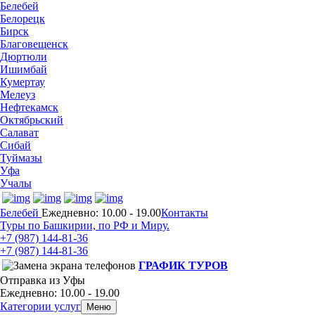
Белебей
Белорецк
Бирск
Благовещенск
Дюртюли
Ишимбай
Кумертау
Мелеуз
Нефтекамск
Октябрьский
Салават
Сибай
Туймазы
Уфа
Учалы
Белебей
Ежедневно: 10.00 - 19.00
Контакты
Туры по Башкирии, по РФ и Миру.
+7 (987)
144-81-36
+7 (987)
144-81-36
ГРАФИК ТУРОВ
Отправка из Уфы
Ежедневно: 10.00 - 19.00
Категории услуг
Меню