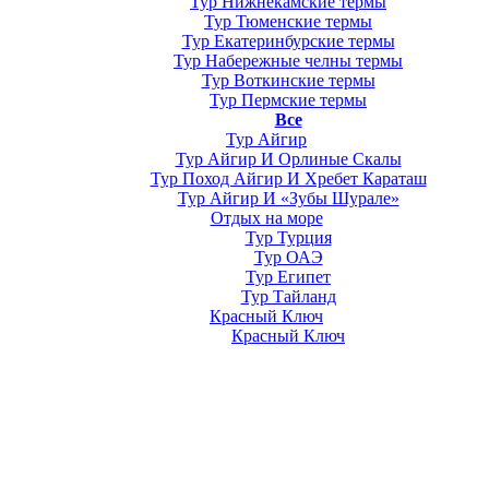
Тур Нижнекамские термы
Тур Тюменские термы
Тур Екатеринбурские термы
Тур Набережные челны термы
Тур Воткинские термы
Тур Пермские термы
Все
Тур Айгир
Тур Айгир И Орлиные Скалы
Тур Поход Айгир И Хребет Караташ
Тур Айгир И «Зубы Шурале»
Отдых на море
Тур Турция
Тур ОАЭ
Тур Египет
Тур Тайланд
Красный Ключ
Красный Ключ