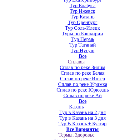
Тур Елабуга
Тур Ижевск
Тур Казань
Тур Оренбург
Тур Соль-Илецк
Туры по Башкирии
Тур Пермь
Тур Таганай
Тур Нугуш
Все
Сплавы
Сплав по реке Зилим
Сплав по реке Белая
Сплав по реке Инзер
Сплав по реке Уфимка
Сплав по реке Юрюзань
Сплав по реке Ай
Все
Казань
Тур в Казань на 2 дня
Тур в Казань на 3 дня
Тур В Казань + Булгар
Все Варианты
Термы, Здоровье