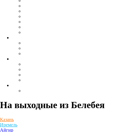
На выходные
из Белебея
Казань
Иремель
Айгир