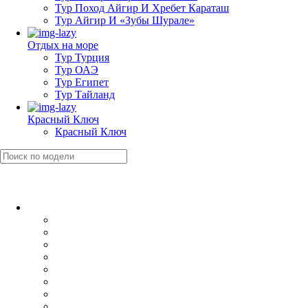
Тур Поход Айгир И Хребет Караташ
Тур Айгир И «Зубы Шурале»
Отдых на море
Тур Турция
Тур ОАЭ
Тур Египет
Тур Тайланд
Красный Ключ
Красный Ключ