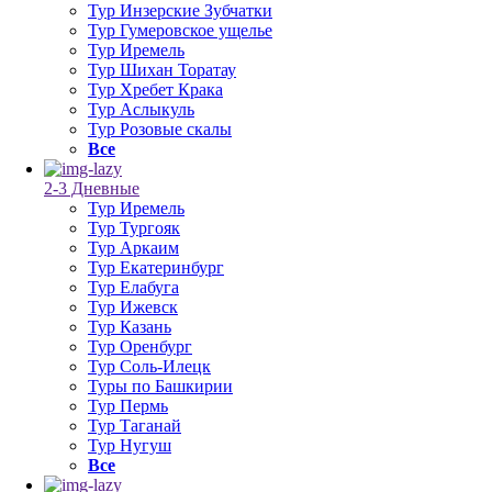
Тур Инзерские Зубчатки
Тур Гумеровское ущелье
Тур Иремель
Тур Шихан Торатау
Тур Хребет Крака
Тур Аслыкуль
Тур Розовые скалы
Все
2-3 Дневные
Тур Иремель
Тур Тургояк
Тур Аркаим
Тур Екатеринбург
Тур Елабуга
Тур Ижевск
Тур Казань
Тур Оренбург
Тур Соль-Илецк
Туры по Башкирии
Тур Пермь
Тур Таганай
Тур Нугуш
Все