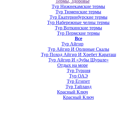
Термы, Здоровье
Тур Нижнекамские термы
Тур Тюменские термы
Тур Екатеринбурские термы
Тур Набережные челны термы
Тур Воткинские термы
Тур Пермские термы
Все
Тур Айгир
Тур Айгир И Орлиные Скалы
Тур Поход Айгир И Хребет Караташ
Тур Айгир И «Зубы Шурале»
Отдых на море
Тур Турция
Тур ОАЭ
Тур Египет
Тур Тайланд
Красный Ключ
Красный Ключ