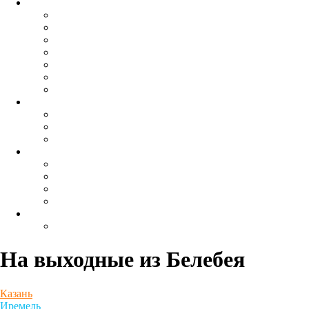
На выходные
из Белебея
Казань
Иремель