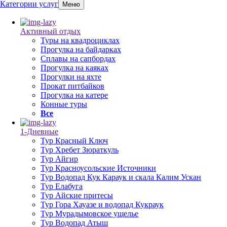
Категории услуг
Меню
Активный отдых
Туры на квадроциклах
Прогулка на байдарках
Сплавы на сапбордах
Прогулка на каяках
Прогулки на яхте
Прокат питбайков
Прогулка на катере
Конные туры
Все
1-Дневные
Тур Красный Ключ
Тур Хребет Зюраткуль
Тур Айгир
Тур Красноусольские Источники
Тур Водопад Кук Караук и скала Калим Ускан
Тур Елабуга
Тур Айские притесы
Тур Гора Хауазе и водопад Кукраук
Тур Мурадымовское ущелье
Тур Водопад Атыш