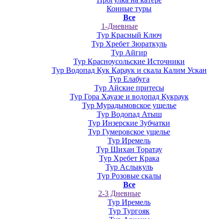
Конные туры
Все
1-Дневные
Тур Красный Ключ
Тур Хребет Зюраткуль
Тур Айгир
Тур Красноусольские Источники
Тур Водопад Кук Караук и скала Калим Ускан
Тур Елабуга
Тур Айские притесы
Тур Гора Хауазе и водопад Кукраук
Тур Мурадымовское ущелье
Тур Водопад Атыш
Тур Инзерские Зубчатки
Тур Гумеровское ущелье
Тур Иремель
Тур Шихан Торатау
Тур Хребет Крака
Тур Аслыкуль
Тур Розовые скалы
Все
2-3 Дневные
Тур Иремель
Тур Тургояк