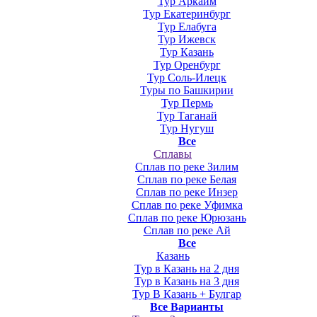
Тур Аркаим
Тур Екатеринбург
Тур Елабуга
Тур Ижевск
Тур Казань
Тур Оренбург
Тур Соль-Илецк
Туры по Башкирии
Тур Пермь
Тур Таганай
Тур Нугуш
Все
Сплавы
Сплав по реке Зилим
Сплав по реке Белая
Сплав по реке Инзер
Сплав по реке Уфимка
Сплав по реке Юрюзань
Сплав по реке Ай
Все
Казань
Тур в Казань на 2 дня
Тур в Казань на 3 дня
Тур В Казань + Булгар
Все Варианты