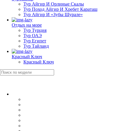
Тур Айгир И Орлиные Скалы
Тур Поход Айгир И Хребет Караташ
Тур Айгир И «Зубы Шурале»
Отдых на море
Тур Турция
Тур ОАЭ
Тур Египет
Тур Тайланд
Красный Ключ
Красный Ключ