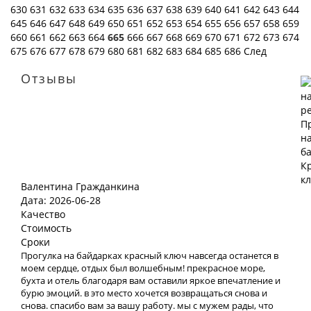
630
631
632
633
634
635
636
637
638
639
640
641
642
643
644
645
646
647
648
649
650
651
652
653
654
655
656
657
658
659
660
661
662
663
664
665
666
667
668
669
670
671
672
673
674
675
676
677
678
679
680
681
682
683
684
685
686
След
Отзывы
Валентина Гражданкина
Дата: 2026-06-28
Качество
Стоимость
Сроки
Прогулка на байдарках красный ключ навсегда останется в
моем сердце, отдых был волшебным! прекрасное море,
бухта и отель благодаря вам оставили яркое впечатление и
бурю эмоций. в это место хочется возвращаться снова и
снова. спасибо вам за вашу работу. мы с мужем рады, что