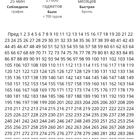
Соблюдаем
Быстрая
график
бронь
Было
< 700 туров
Пред
1
2
3
4
5
6
7
8
9
10
11
12
13
14
15
16
17
18
19
20
21
22
23
24
25
26
27
28
29
30
31
32
33
34
35
36
37
38
39
40
41
42
43
44
45
46
47
48
49
50
51
52
53
54
55
56
57
58
59
60
61
62
63
64
65
66
67
68
69
70
71
72
73
74
75
76
77
78
79
80
81
82
83
84
85
86
87
88
89
90
91
92
93
94
95
96
97
98
99
100
101
102
103
104
105
106
107
108
109
110
111
112
113
114
115
116
117
118
119
120
121
122
123
124
125
126
127
128
129
130
131
132
133
134
135
136
137
138
139
140
141
142
143
144
145
146
147
148
149
150
151
152
153
154
155
156
157
158
159
160
161
162
163
164
165
166
167
168
169
170
171
172
173
174
175
176
177
178
179
180
181
182
183
184
185
186
187
188
189
190
191
192
193
194
195
196
197
198
199
200
201
202
203
204
205
206
207
208
209
210
211
212
213
214
215
216
217
218
219
220
221
222
223
224
225
226
227
228
229
230
231
232
233
234
235
236
237
238
239
240
241
242
243
244
245
246
247
248
249
250
251
252
253
254
255
256
257
258
259
260
261
262
263
264
265
266
267
268
269
270
271
272
273
274
275
276
277
278
279
280
281
282
283
284