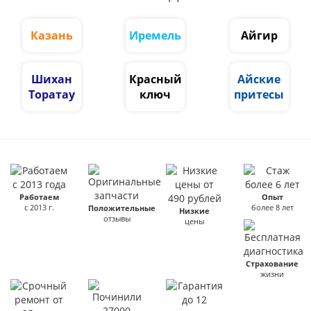
Казань
Иремель
Айгир
Шихан
Красный
Айские
Торатау
ключ
притесы
Работаем
Опыт
с 2013 г.
более 8 лет
Положительные
Низкие
отзывы
цены
Страхование
жизни