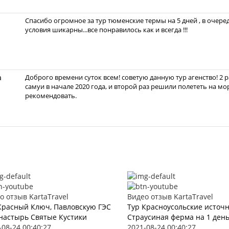
Спасибо огромное за тур тюменские термы на 5 дней , в очеред
условия шикарны...все понравилось как и всегда !!!
а
Доброго времени суток всем! советую данную тур агенство! 2 
самуи в начале 2020 года, и второй раз решили полететь на мо
рекомендовать.
о отзыв KartaTravel
Видео отзыв KartaTravel
Красный Ключ, Павловскую ГЭС
Тур Красноусольские источ
настырь Святые Кустики
Страусиная ферма на 1 ден
-08-24 00:40:27
2021-08-24 00:40:27