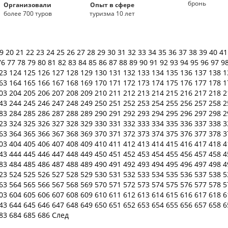
бронь
Организовали
Опыт в сфере
более 700 туров
туризма 10 лет
19
20
21
22
23
24
25
26
27
28
29
30
31
32
33
34
35
36
37
38
39
40
4
76
77
78
79
80
81
82
83
84
85
86
87
88
89
90
91
92
93
94
95
96
97
9
23
124
125
126
127
128
129
130
131
132
133
134
135
136
137
138
1
63
164
165
166
167
168
169
170
171
172
173
174
175
176
177
178
1
03
204
205
206
207
208
209
210
211
212
213
214
215
216
217
218
2
43
244
245
246
247
248
249
250
251
252
253
254
255
256
257
258
2
83
284
285
286
287
288
289
290
291
292
293
294
295
296
297
298
2
23
324
325
326
327
328
329
330
331
332
333
334
335
336
337
338
3
63
364
365
366
367
368
369
370
371
372
373
374
375
376
377
378
3
03
404
405
406
407
408
409
410
411
412
413
414
415
416
417
418
4
43
444
445
446
447
448
449
450
451
452
453
454
455
456
457
458
4
83
484
485
486
487
488
489
490
491
492
493
494
495
496
497
498
4
23
524
525
526
527
528
529
530
531
532
533
534
535
536
537
538
5
63
564
565
566
567
568
569
570
571
572
573
574
575
576
577
578
5
03
604
605
606
607
608
609
610
611
612
613
614
615
616
617
618
6
43
644
645
646
647
648
649
650
651
652
653
654
655
656
657
658
6
83
684
685
686
След