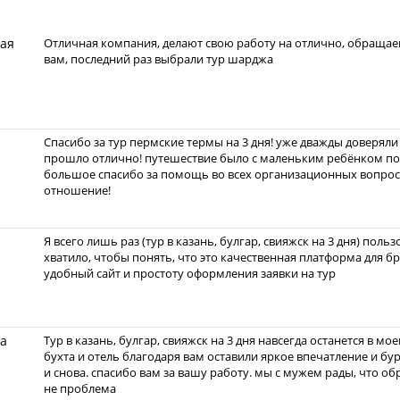
кая
Отличная компания, делают свою работу на отлично, обращаем
вам, последний раз выбрали тур шарджа
Спасибо за тур пермские термы на 3 дня! уже дважды доверяли 
прошло отлично! путешествие было с маленьким ребёнком поэ
большое спасибо за помощь во всех организационных вопрос
отношение!
Я всего лишь раз (тур в казань, булгар, свияжск на 3 дня) поль
хватило, чтобы понять, что это качественная платформа для б
удобный сайт и простоту оформления заявки на тур
на
Тур в казань, булгар, свияжск на 3 дня навсегда останется в 
бухта и отель благодаря вам оставили яркое впечатление и бу
и снова. спасибо вам за вашу работу. мы с мужем рады, что об
не проблема