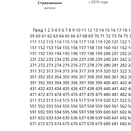
с 2010 года
Страхование
жизни
Пред
1
2
3
4
5
6
7
8
9
10
11
12
13
14
15
16
17
18
59
60
61
62
63
64
65
66
67
68
69
70
71
72
73
74
75
111
112
113
114
115
116
117
118
119
120
121
122
1
151
152
153
154
155
156
157
158
159
160
161
162
1
191
192
193
194
195
196
197
198
199
200
201
202
2
231
232
233
234
235
236
237
238
239
240
241
242
2
271
272
273
274
275
276
277
278
279
280
281
282
2
311
312
313
314
315
316
317
318
319
320
321
322
3
351
352
353
354
355
356
357
358
359
360
361
362
3
391
392
393
394
395
396
397
398
399
400
401
402
4
431
432
433
434
435
436
437
438
439
440
441
442
4
471
472
473
474
475
476
477
478
479
480
481
482
4
511
512
513
514
515
516
517
518
519
520
521
522
5
551
552
553
554
555
556
557
558
559
560
561
562
5
591
592
593
594
595
596
597
598
599
600
601
602
6
631
632
633
634
635
636
637
638
639
640
641
642
6
671
672
673
674
675
676
677
678
679
680
681
682
6