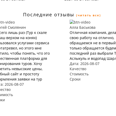
Последние отзывы
(читать все)
ргей Смолянин
Алла Баськова
сего лишь раз (Тур к скале
Отличная компания, дел
аш верхом на конях)
свою работу на отлично,
ьзовался услугами сервиса
обращаемся не в первый 
татревел, но этого мне
только обращается будем 
тило, чтобы понять, что это
последний раз выбрали 
чественная платформа для
Аслыкуль и водопад Шар
нирования туров. Хочу
Дата: 2026-08-07
етить невысокие цены,
Качество
бный сайт и простоту
Стоимость
рмления заявки на тур
Сроки
а: 2026-08-07
чество
оимость
оки