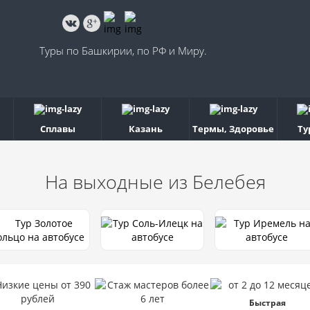
Туры по Башкирии, по РФ и Миру.
Сплавы
Казань
Термы, Здоровье
Ту
На выходные
из Белебея
Быстрая