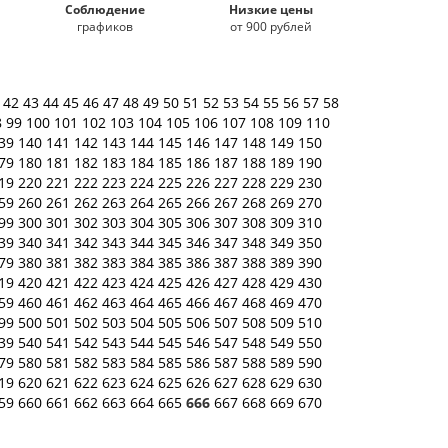
Соблюдение
Низкие цены
графиков
от 900 рублей
1
42
43
44
45
46
47
48
49
50
51
52
53
54
55
56
57
58
8
99
100
101
102
103
104
105
106
107
108
109
110
39
140
141
142
143
144
145
146
147
148
149
150
79
180
181
182
183
184
185
186
187
188
189
190
19
220
221
222
223
224
225
226
227
228
229
230
59
260
261
262
263
264
265
266
267
268
269
270
99
300
301
302
303
304
305
306
307
308
309
310
39
340
341
342
343
344
345
346
347
348
349
350
79
380
381
382
383
384
385
386
387
388
389
390
19
420
421
422
423
424
425
426
427
428
429
430
59
460
461
462
463
464
465
466
467
468
469
470
99
500
501
502
503
504
505
506
507
508
509
510
39
540
541
542
543
544
545
546
547
548
549
550
79
580
581
582
583
584
585
586
587
588
589
590
19
620
621
622
623
624
625
626
627
628
629
630
59
660
661
662
663
664
665
666
667
668
669
670