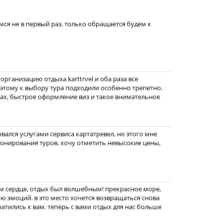
ся не в первый раз, только обращается будем к
организацию отдыха karttrvel и оба раза все
тому к выбору тура подходили особенно трепетно.
ах, быстрое оформление виз и такое внимательное
зовался услугами сервиса картатревел, но этого мне
ронирования туров. хочу отметить невысокие цены,
моем сердце, отдых был волшебным! прекрасное море,
рю эмоций. в это место хочется возвращаться снова
ратились к вам. теперь с вами отдых для нас больше