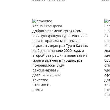
Алёна Скосырева
Се
Доброго времени суток Всем!
Я в
Советую данную тур агенство! 2
Акт
раза отправлял мою семью
пол
отдыхать, один раз Тур в Казань
Кар
на 2 дня в начале 2020 года, и
хва
второй раз решили полететь на
ка
моря а именно в Турцию, все
бро
понравилось, буду
отм
рекомендовать.
удо
Дата: 2026-08-07
офо
Качество
Дат
Стоимость
Ка
Сроки
Ст
Ср