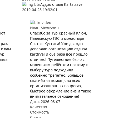
Аудио отзыв Kartatravel
2019-04-28 19:32:01
Иван Мохнухин
ают
Спасибо за Тур Красный Ключ,
Павловскую ГЭС и монастырь
раз,
Святые Кустики! Уже дважды
к вам,
доверяли организацию отдыха
Тур
karttrvel и оба раза все прошло
лама
отлично! Путешествие было с
маленьким ребёнком поэтому к
выбору тура подходили
особенно трепетно. Большое
спасибо за помощь во всех
организационных вопросах,
быстрое оформление виз и такое
внимательное отношение!
Дата: 2026-08-07
Качество
Стоимость
Сроки