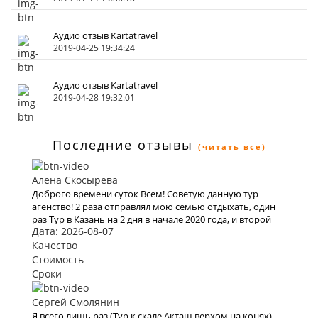
Аудио отзыв Kartatravel
2019-04-25 19:34:24
Аудио отзыв Kartatravel
2019-04-28 19:32:01
Последние отзывы
(читать все)
Алёна Скосырева
Доброго времени суток Всем! Советую данную тур
агенство! 2 раза отправлял мою семью отдыхать, один
раз Тур в Казань на 2 дня в начале 2020 года, и второй
Дата: 2026-08-07
раз решили полететь на моря а именно в Турцию, все
понравилось, буду рекомендовать.
Качество
Стоимость
Сроки
Сергей Смолянин
Я всего лишь раз (Тур к скале Акташ верхом на конях)