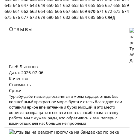
645
646
647
648
649
650
651
652
653
654
655
656
657
658
659
660
661
662
663
664
665
666
667
668
669
670
671
672
673
674
675
676
677
678
679
680
681
682
683
684
685
686
След
Отзывы
Глеб Лысонов
Дата: 2026-07-06
Качество
Стоимость
Сроки
Тур абу-даби навсегда останется в моем сердце, отдых был
волшебным! прекрасное море, бухта и отель благодаря вам
оставили яркое впечатление и бурю эмоций. в это место
хочется возвращаться снова и снова. спасибо вам за вашу
работу. мы с мужем рады, что обратились к вам. теперь с
вами отдых для нас больше не проблема