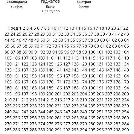
Соблюдаем
Быстрая
график
бронь
Было
< 700 туров
Пред
1
2
3
4
5
6
7
8
9
10
11
12
13
14
15
16
17
18
19
20
21
22
23
24
25
26
27
28
29
30
31
32
33
34
35
36
37
38
39
40
41
42
43
44
45
46
47
48
49
50
51
52
53
54
55
56
57
58
59
60
61
62
63
64
65
66
67
68
69
70
71
72
73
74
75
76
77
78
79
80
81
82
83
84
85
86
87
88
89
90
91
92
93
94
95
96
97
98
99
100
101
102
103
104
105
106
107
108
109
110
111
112
113
114
115
116
117
118
119
120
121
122
123
124
125
126
127
128
129
130
131
132
133
134
135
136
137
138
139
140
141
142
143
144
145
146
147
148
149
150
151
152
153
154
155
156
157
158
159
160
161
162
163
164
165
166
167
168
169
170
171
172
173
174
175
176
177
178
179
180
181
182
183
184
185
186
187
188
189
190
191
192
193
194
195
196
197
198
199
200
201
202
203
204
205
206
207
208
209
210
211
212
213
214
215
216
217
218
219
220
221
222
223
224
225
226
227
228
229
230
231
232
233
234
235
236
237
238
239
240
241
242
243
244
245
246
247
248
249
250
251
252
253
254
255
256
257
258
259
260
261
262
263
264
265
266
267
268
269
270
271
272
273
274
275
276
277
278
279
280
281
282
283
284
285
286
287
288
289
290
291
292
293
294
295
296
297
298
299