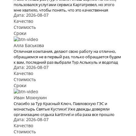
пользовался услугами сервиса Картатревел, но этого
мне хватило, чтобы понять, что это качественная
Дата: 2026-08-07
платформа для бронирования туров. Хочу отметить
невысокие цены, удобный сайт и простоту оформления
Качество
заявки на тур
Стоимость
Сроки
Алла Баськова
Отличная компания, делают свою работу на отлично,
обращаемся не в первый раз, только обращается будем
к вам, последний раз выбрали Тур Аслыкуль и водопад
Дата: 2026-08-07
Шарлама
Качество
Стоимость
Сроки
Иван Мохнухин
Спасибо за Тур Красный Ключ, Павловскую ГЭС и
монастырь Святые Кустики! Уже дважды доверяли
организацию отдыха karttrvel и оба раза все прошло
Дата: 2026-08-07
отлично! Путешествие было с маленьким ребёнком
поэтому к выбору тура подходили особенно трепетно.
Качество
Большое спасибо за помощь во всех организационных
Стоимость