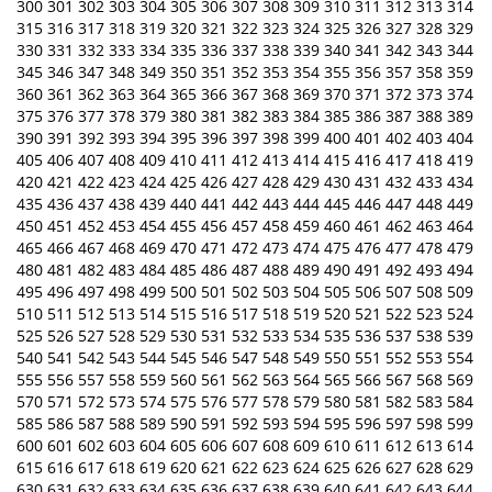
300
301
302
303
304
305
306
307
308
309
310
311
312
313
314
315
316
317
318
319
320
321
322
323
324
325
326
327
328
329
330
331
332
333
334
335
336
337
338
339
340
341
342
343
344
345
346
347
348
349
350
351
352
353
354
355
356
357
358
359
360
361
362
363
364
365
366
367
368
369
370
371
372
373
374
375
376
377
378
379
380
381
382
383
384
385
386
387
388
389
390
391
392
393
394
395
396
397
398
399
400
401
402
403
404
405
406
407
408
409
410
411
412
413
414
415
416
417
418
419
420
421
422
423
424
425
426
427
428
429
430
431
432
433
434
435
436
437
438
439
440
441
442
443
444
445
446
447
448
449
450
451
452
453
454
455
456
457
458
459
460
461
462
463
464
465
466
467
468
469
470
471
472
473
474
475
476
477
478
479
480
481
482
483
484
485
486
487
488
489
490
491
492
493
494
495
496
497
498
499
500
501
502
503
504
505
506
507
508
509
510
511
512
513
514
515
516
517
518
519
520
521
522
523
524
525
526
527
528
529
530
531
532
533
534
535
536
537
538
539
540
541
542
543
544
545
546
547
548
549
550
551
552
553
554
555
556
557
558
559
560
561
562
563
564
565
566
567
568
569
570
571
572
573
574
575
576
577
578
579
580
581
582
583
584
585
586
587
588
589
590
591
592
593
594
595
596
597
598
599
600
601
602
603
604
605
606
607
608
609
610
611
612
613
614
615
616
617
618
619
620
621
622
623
624
625
626
627
628
629
630
631
632
633
634
635
636
637
638
639
640
641
642
643
644