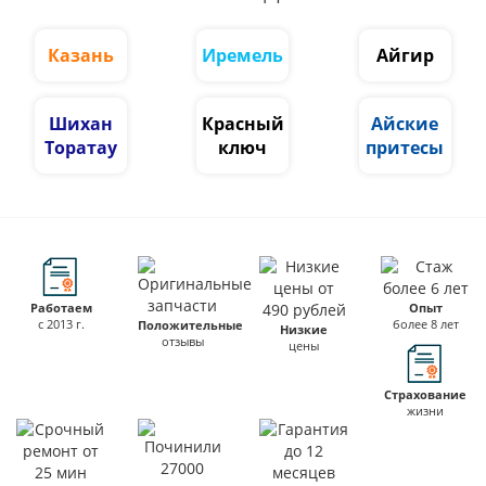
Казань
Иремель
Айгир
Шихан
Красный
Айские
Торатау
ключ
притесы
Работаем
Опыт
с 2013 г.
более 8 лет
Положительные
Низкие
отзывы
цены
Страхование
жизни