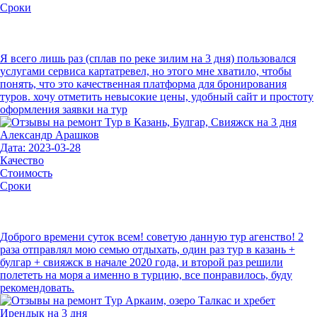
Сроки
Я всего лишь раз (сплав по реке зилим на 3 дня) пользовался
услугами сервиса картатревел, но этого мне хватило, чтобы
понять, что это качественная платформа для бронирования
туров. хочу отметить невысокие цены, удобный сайт и простоту
оформления заявки на тур
Александр Арашков
Дата: 2023-03-28
Качество
Стоимость
Сроки
Доброго времени суток всем! советую данную тур агенство! 2
раза отправлял мою семью отдыхать, один раз тур в казань +
булгар + свияжск в начале 2020 года, и второй раз решили
полететь на моря а именно в турцию, все понравилось, буду
рекомендовать.