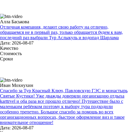
Алла Баськова
Отличная компания, делают свою работу на отлично,
обращаемся не в первый раз, только обращается будем к вам,
последний раз выбрали Тур Аслыкуль и водопад Шарлама
Дата: 2026-08-07
Качество
Стоимость
Сроки
Иван Мохнухин
Спасибо за Тур Красный Ключ, Павловскую ГЭС и монастырь
Святые Кустики! Уже дважды доверяли организацию отдыха
karttrvel и оба раза все прошло отлично! Путешествие было с
маленьким ребёнком поэтому к выбору тура подходили
особенно трепетно. Большое спасибо за помощь во всех
организационных вопросах, быстрое оформление виз и такое
внимательное отношение!
Дата: 2026-08-07