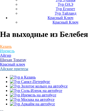
Тур ОАЭ
Тур Египет
Тур Тайланд
Красный Ключ
Красный Ключ
На выходные
из Белебея
Казань
Иремель
Айгир
Шихан Торатау
Красный ключ
Айские притесы