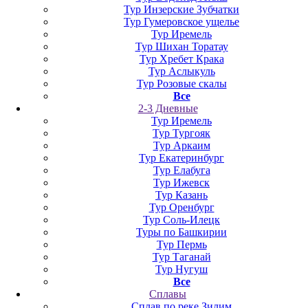
Тур Инзерские Зубчатки
Тур Гумеровское ущелье
Тур Иремель
Тур Шихан Торатау
Тур Хребет Крака
Тур Аслыкуль
Тур Розовые скалы
Все
2-3 Дневные
Тур Иремель
Тур Тургояк
Тур Аркаим
Тур Екатеринбург
Тур Елабуга
Тур Ижевск
Тур Казань
Тур Оренбург
Тур Соль-Илецк
Туры по Башкирии
Тур Пермь
Тур Таганай
Тур Нугуш
Все
Сплавы
Сплав по реке Зилим