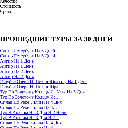
Качество
Стоимость
Сроки
ПРОШЕДШИЕ ТУРЫ ЗА 30 ДНЕЙ
Санкт-Петербург На 6 Дней
Санкт-Петербург На 6 Дней
Айгир На 1 День
Айгир На 1 День
Айгир На 2 День
Айгир На 2 День
Голубое Озеро И Шихан Юрактау На 1 День
Голубое Озеро И Шихан Юра…
Тур По Золотому Кольцу Из Уфы На 5 Дня
Тур По Золотому Кольцу Из…
Сплав По Реке Зилим На 4 Дня
Сплав По Реке Зилим На 4…
Тур В Аркаим На 3 Дня И 2 Ночи
Тур В Аркаим На 3 Дня И 2…
Сплав По Реке Зилим На 4 Дня
Сплав По Реке Зилим На 4…