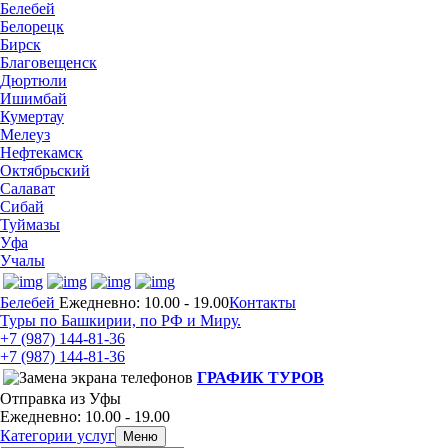
Белебей
Белорецк
Бирск
Благовещенск
Дюртюли
Ишимбай
Кумертау
Мелеуз
Нефтекамск
Октябрьский
Салават
Сибай
Туймазы
Уфа
Учалы
Белебей
Ежедневно: 10.00 - 19.00
Контакты
Туры по Башкирии, по РФ и Миру.
+7 (987)
144-81-36
+7 (987)
144-81-36
ГРАФИК ТУРОВ
Отправка из Уфы
Ежедневно: 10.00 - 19.00
Категории услуг
Меню