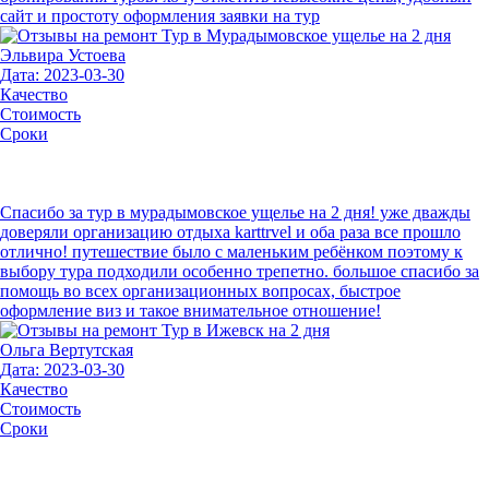
сайт и простоту оформления заявки на тур
Эльвира Устоева
Дата: 2023-03-30
Качество
Стоимость
Сроки
Спасибо за тур в мурадымовское ущелье на 2 дня! уже дважды
доверяли организацию отдыха karttrvel и оба раза все прошло
отлично! путешествие было с маленьким ребёнком поэтому к
выбору тура подходили особенно трепетно. большое спасибо за
помощь во всех организационных вопросах, быстрое
оформление виз и такое внимательное отношение!
Ольга Вертутская
Дата: 2023-03-30
Качество
Стоимость
Сроки