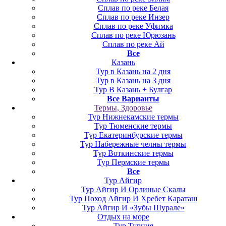
Сплав по реке Белая
Сплав по реке Инзер
Сплав по реке Уфимка
Сплав по реке Юрюзань
Сплав по реке Ай
Все
Казань
Тур в Казань на 2 дня
Тур в Казань на 3 дня
Тур В Казань + Булгар
Все Варианты
Термы, Здоровье
Тур Нижнекамские термы
Тур Тюменские термы
Тур Екатеринбурские термы
Тур Набережные челны термы
Тур Воткинские термы
Тур Пермские термы
Все
Тур Айгир
Тур Айгир И Орлиные Скалы
Тур Поход Айгир И Хребет Караташ
Тур Айгир И «Зубы Шурале»
Отдых на море
Тур Турция