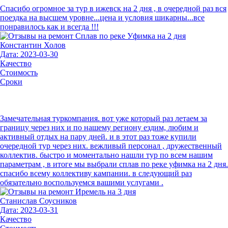
Спасибо огромное за тур в ижевск на 2 дня , в очередной раз вся
поездка на высшем уровне...цена и условия шикарны...все
понравилось как и всегда !!!
Константин Холов
Дата: 2023-03-30
Качество
Стоимость
Сроки
Замечательная туркомпания. вот уже который раз летаем за
границу через них и по нашему региону ездим, любим и
активный отдых на пару дней. и в этот раз тоже купили
очередной тур через них. вежливый персонал , дружественный
коллектив. быстро и моментально нашли тур по всем нашим
параметрам , в итоге мы выбрали сплав по реке уфимка на 2 дня.
спасибо всему коллективу кампании. в следующий раз
обязательно воспользуемся вашими услугами .
Станислав Соусников
Дата: 2023-03-31
Качество