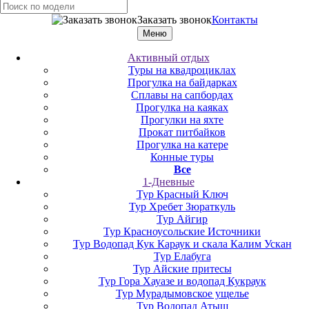
Заказать звонок
Контакты
Меню
Активный отдых
Туры на квадроциклах
Прогулка на байдарках
Сплавы на сапбордах
Прогулка на каяках
Прогулки на яхте
Прокат питбайков
Прогулка на катере
Конные туры
Все
1-Дневные
Тур Красный Ключ
Тур Хребет Зюраткуль
Тур Айгир
Тур Красноусольские Источники
Тур Водопад Кук Караук и скала Калим Ускан
Тур Елабуга
Тур Айские притесы
Тур Гора Хауазе и водопад Кукраук
Тур Мурадымовское ущелье
Тур Водопад Атыш