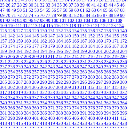
25
26
27
28
29
30
31
32
33
34
35
36
37
38
39
40
41
42
43
44
45
46
47
48
49
50
51
52
53
54
55
56
57
58
59
60
61
62
63
64
65
66
67
68
69
70
71
72
73
74
75
76
77
78
79
80
81
82
83
84
85
86
87
88
89
90
91
92
93
94
95
96
97
98
99
100
101
102
103
104
105
106
107
108
109
110
111
112
113
114
115
116
117
118
119
120
121
122
123
124
125
126
127
128
129
130
131
132
133
134
135
136
137
138
139
140
141
142
143
144
145
146
147
148
149
150
151
152
153
154
155
156
157
158
159
160
161
162
163
164
165
166
167
168
169
170
171
172
173
174
175
176
177
178
179
180
181
182
183
184
185
186
187
188
189
190
191
192
193
194
195
196
197
198
199
200
201
202
203
204
205
206
207
208
209
210
211
212
213
214
215
216
217
218
219
220
221
222
223
224
225
226
227
228
229
230
231
232
233
234
235
236
237
238
239
240
241
242
243
244
245
246
247
248
249
250
251
252
253
254
255
256
257
258
259
260
261
262
263
264
265
266
267
268
269
270
271
272
273
274
275
276
277
278
279
280
281
282
283
284
285
286
287
288
289
290
291
292
293
294
295
296
297
298
299
300
301
302
303
304
305
306
307
308
309
310
311
312
313
314
315
316
317
318
319
320
321
322
323
324
325
326
327
328
329
330
331
332
333
334
335
336
337
338
339
340
341
342
343
344
345
346
347
348
349
350
351
352
353
354
355
356
357
358
359
360
361
362
363
364
365
366
367
368
369
370
371
372
373
374
375
376
377
378
379
380
381
382
383
384
385
386
387
388
389
390
391
392
393
394
395
396
397
398
399
400
401
402
403
404
405
406
407
408
409
410
411
412
413
414
415
416
417
418
419
420
421
422
423
424
425
426
427
428