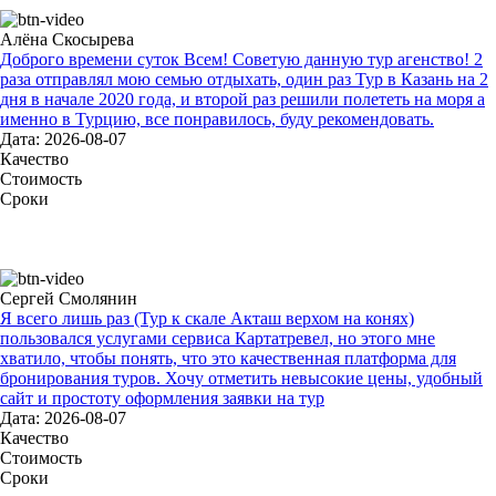
Алёна Скосырева
Доброго времени суток Всем! Советую данную тур агенство! 2
раза отправлял мою семью отдыхать, один раз Тур в Казань на 2
дня в начале 2020 года, и второй раз решили полететь на моря а
именно в Турцию, все понравилось, буду рекомендовать.
Дата: 2026-08-07
Качество
Стоимость
Сроки
Сергей Смолянин
Я всего лишь раз (Тур к скале Акташ верхом на конях)
пользовался услугами сервиса Картатревел, но этого мне
хватило, чтобы понять, что это качественная платформа для
бронирования туров. Хочу отметить невысокие цены, удобный
сайт и простоту оформления заявки на тур
Дата: 2026-08-07
Качество
Стоимость
Сроки