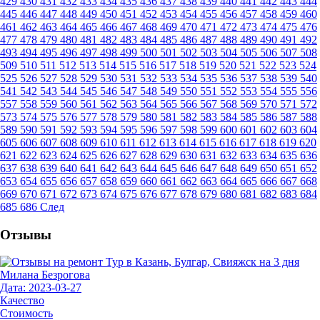
429
430
431
432
433
434
435
436
437
438
439
440
441
442
443
444
445
446
447
448
449
450
451
452
453
454
455
456
457
458
459
460
461
462
463
464
465
466
467
468
469
470
471
472
473
474
475
476
477
478
479
480
481
482
483
484
485
486
487
488
489
490
491
492
493
494
495
496
497
498
499
500
501
502
503
504
505
506
507
508
509
510
511
512
513
514
515
516
517
518
519
520
521
522
523
524
525
526
527
528
529
530
531
532
533
534
535
536
537
538
539
540
541
542
543
544
545
546
547
548
549
550
551
552
553
554
555
556
557
558
559
560
561
562
563
564
565
566
567
568
569
570
571
572
573
574
575
576
577
578
579
580
581
582
583
584
585
586
587
588
589
590
591
592
593
594
595
596
597
598
599
600
601
602
603
604
605
606
607
608
609
610
611
612
613
614
615
616
617
618
619
620
621
622
623
624
625
626
627
628
629
630
631
632
633
634
635
636
637
638
639
640
641
642
643
644
645
646
647
648
649
650
651
652
653
654
655
656
657
658
659
660
661
662
663
664
665
666
667
668
669
670
671
672
673
674
675
676
677
678
679
680
681
682
683
684
685
686
След
Отзывы
Милана Безрогова
Дата: 2023-03-27
Качество
Стоимость