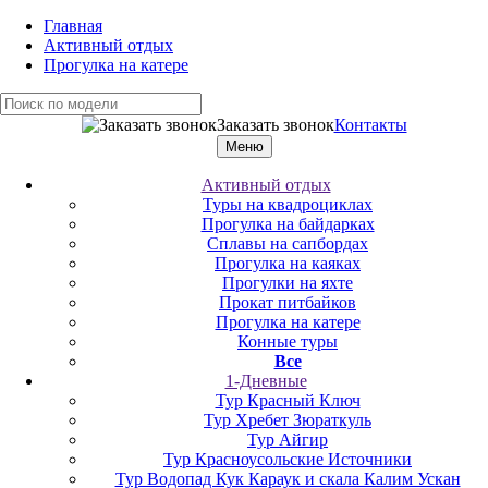
Главная
Активный отдых
Прогулка на катере
Заказать звонок
Контакты
Меню
Активный отдых
Туры на квадроциклах
Прогулка на байдарках
Сплавы на сапбордах
Прогулка на каяках
Прогулки на яхте
Прокат питбайков
Прогулка на катере
Конные туры
Все
1-Дневные
Тур Красный Ключ
Тур Хребет Зюраткуль
Тур Айгир
Тур Красноусольские Источники
Тур Водопад Кук Караук и скала Калим Ускан