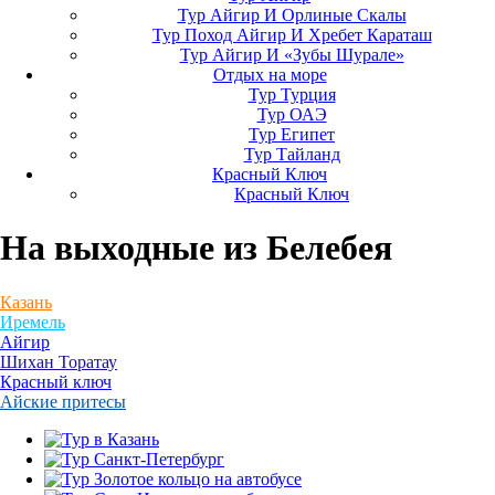
Тур Айгир И Орлиные Скалы
Тур Поход Айгир И Хребет Караташ
Тур Айгир И «Зубы Шурале»
Отдых на море
Тур Турция
Тур ОАЭ
Тур Египет
Тур Тайланд
Красный Ключ
Красный Ключ
На выходные
из Белебея
Казань
Иремель
Айгир
Шихан Торатау
Красный ключ
Айские притесы