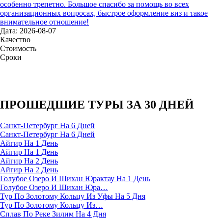
особенно трепетно. Большое спасибо за помощь во всех
организационных вопросах, быстрое оформление виз и такое
внимательное отношение!
Дата: 2026-08-07
Качество
Стоимость
Сроки
ПРОШЕДШИЕ ТУРЫ ЗА 30 ДНЕЙ
Санкт-Петербург На 6 Дней
Санкт-Петербург На 6 Дней
Айгир На 1 День
Айгир На 1 День
Айгир На 2 День
Айгир На 2 День
Голубое Озеро И Шихан Юрактау На 1 День
Голубое Озеро И Шихан Юра…
Тур По Золотому Кольцу Из Уфы На 5 Дня
Тур По Золотому Кольцу Из…
Сплав По Реке Зилим На 4 Дня