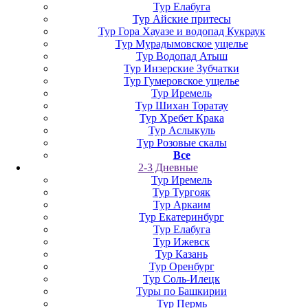
Тур Елабуга
Тур Айские притесы
Тур Гора Хауазе и водопад Кукраук
Тур Мурадымовское ущелье
Тур Водопад Атыш
Тур Инзерские Зубчатки
Тур Гумеровское ущелье
Тур Иремель
Тур Шихан Торатау
Тур Хребет Крака
Тур Аслыкуль
Тур Розовые скалы
Все
2-3 Дневные
Тур Иремель
Тур Тургояк
Тур Аркаим
Тур Екатеринбург
Тур Елабуга
Тур Ижевск
Тур Казань
Тур Оренбург
Тур Соль-Илецк
Туры по Башкирии
Тур Пермь