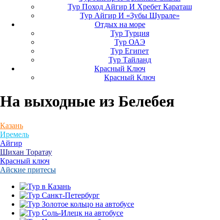
Тур Поход Айгир И Хребет Караташ
Тур Айгир И «Зубы Шурале»
Отдых на море
Тур Турция
Тур ОАЭ
Тур Египет
Тур Тайланд
Красный Ключ
Красный Ключ
На выходные
из Белебея
Казань
Иремель
Айгир
Шихан Торатау
Красный ключ
Айские притесы