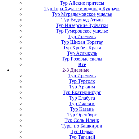
Тур Айские притесы
Тур Гора Хауазе и водопад Кукраук
Тур Мурадымовское ущелье
Тур Водопад Атыш
Тур Инзерские Зубчатки
Тур Гумеровское ущелье
Тур Иремель
Тур Шихан Торатау
Тур Хребет Крака
Тур Аслыкуль
Тур Розовые скалы
Все
2-3 Дневные
Тур Иремель
Тур Тургояк
Тур Аркаим
Тур Екатеринбург
Тур Елабуга
Тур Ижевск
Тур Казань
Тур Оренбург
Тур Соль-Илецк
Туры по Башкирии
Тур Пермь
Тур Таганай