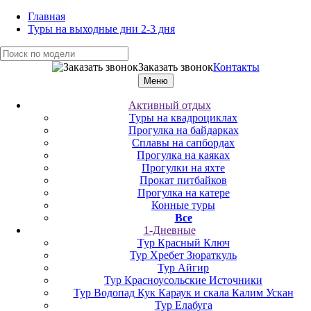
Главная
Туры на выходные дни 2-3 дня
Заказать звонок
Контакты
Меню
Активный отдых
Туры на квадроциклах
Прогулка на байдарках
Сплавы на сапбордах
Прогулка на каяках
Прогулки на яхте
Прокат питбайков
Прогулка на катере
Конные туры
Все
1-Дневные
Тур Красный Ключ
Тур Хребет Зюраткуль
Тур Айгир
Тур Красноусольские Источники
Тур Водопад Кук Караук и скала Калим Ускан
Тур Елабуга