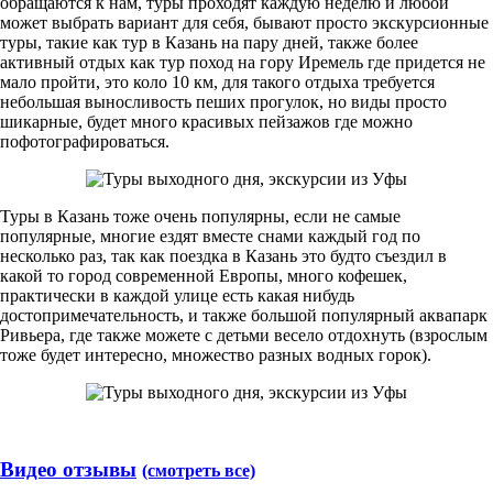
обращаются к нам, туры проходят каждую неделю и любой
может выбрать вариант для себя, бывают просто экскурсионные
туры, такие как тур в Казань на пару дней, также более
активный отдых как тур поход на гору Иремель где придется не
мало пройти, это коло 10 км, для такого отдыха требуется
небольшая выносливость пеших прогулок, но виды просто
шикарные, будет много красивых пейзажов где можно
пофотографиров­аться.
Туры в Казань тоже очень популярны, если не самые
популярные, многие ездят вместе снами каждый год по
несколько раз, так как поездка в Казань это будто съездил в
какой то город современной Европы, много кофешек,
практически в каждой улице есть какая нибудь
достопримечательность, и также большой популярный аквапарк
Ривьера, где также можете с детьми весело отдохнуть (взрослым
тоже будет интересно, множество разных водных горок).
Видео отзывы
(смотреть все)